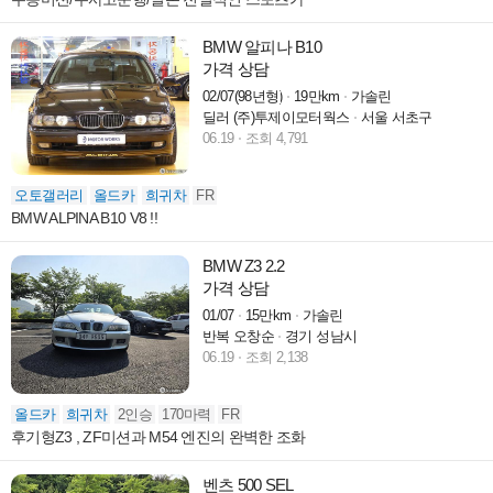
BMW 알피나 B10
가격 상담
02/07(98년형)
19만km
가솔린
딜러 (주)투제이모터웍스
서울 서초구
06.19
조회 4,791
오토갤러리
올드카
희귀차
FR
BMW ALPINA B10 V8 !!
BMW Z3 2.2
가격 상담
01/07
15만km
가솔린
반복 오창순
경기 성남시
06.19
조회 2,138
올드카
희귀차
2인승
170마력
FR
후기형Z3 , ZF미션과 M54 엔진의 완벽한 조화
벤츠 500 SEL