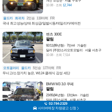
개인 조성준
서울 구로구
10.08
조회
12,744
올드카
희귀차
2인승
119마력
FR
국내 최고성능/상태 최상급/일발시동/데일리카/에어컨
벤츠 300E
팔림
92/11(89년형)
7만ml
가솔린
딜러 (주)만소리오토모빌리
서울 서초구
10.08
조회 7,514
오토갤러리
올드카
5인승
177마력
FR
무사고/소장가치 높은, W124 클래식 감성 세단
BMW M3 3.0 쿠페
팔림
23/05(94년형)
13만km
가솔린
딜러 (주)스피젠
서울 서초구
02-784-2329
10.08
조회 6,199
사이버매장 차량광고 신청