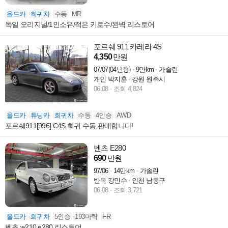
올드카
희귀차
수동
MR
독일 오리지널/1인소유/적은 키로수/완벽 리스토어
포르쉐 911 카레라 4S
4,350
만원
07/07(04년형)
9만km
가솔린
개인 박지훈
강원 원주시
06.08
조회 4,824
올드카
튜닝카
희귀차
수동
4인승
AWD
포르쉐911[996] C4S 희귀 수동 판매합니다!
벤츠 E280
690
만원
97/06
14만km
가솔린
반복 강민수
인천 남동구
06.08
조회 3,721
올드카
희귀차
5인승
193마력
FR
벤츠 w210 e280 리스토어