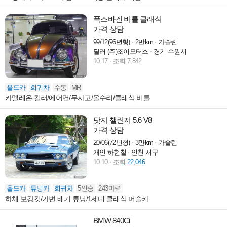
폭스바겐 비틀 클래식
가격 상담
99/12(96년형)
2만km
가솔린
딜러 (주)조이모터스
경기 수원시
10.17
조회 7,842
올드카
희귀차
수동
MR
카멜레온 컬러/에어컨/무사고/올수리/클래식 비틀
닷지 챌린저 5.6 V8
가격 상담
20/06(72년형)
3만km
가솔린
개인 하현철
인천 서구
10.10
조회
22,046
올드카
튜닝카
희귀차
5인승
243마력
하체 보강킷/가변 배기 튜닝/1세대 클래식 머슬카
BMW 840Ci