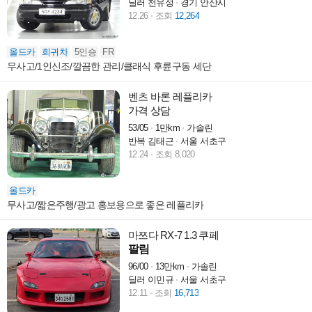
딜러 천유성
경기 안산시
12.26
조회
12,264
올드카
희귀차
5인승
FR
무사고/1인신조/깔끔한 관리/클래식 후륜구동 세단
벤츠 바론 레플리카
가격 상담
53/05
1만km
가솔린
반복 김태근
서울 서초구
12.24
조회 8,020
올드카
무사고/짧은주행/광고 홍보용으로 좋은 레플리카
마쯔다 RX-7 1.3 쿠페
팔림
96/00
13만km
가솔린
딜러 이민규
서울 서초구
12.11
조회
16,713