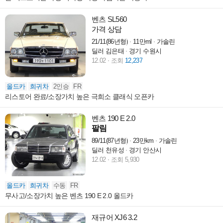
벤츠 SL560
가격 상담
21/11(86년형)
11만ml
가솔린
딜러 김은태
경기 수원시
12.02
조회
12,237
올드카
희귀차
2인승
FR
리스토어 완료/소장가치 높은 극희소 클래식 오픈카
벤츠 190 E 2.0
팔림
89/11(87년형)
23만km
가솔린
딜러 천유성
경기 안산시
12.02
조회 5,930
올드카
희귀차
수동
FR
무사고/소장가치 높은 벤츠 190 E 2.0 올드카
재규어 XJ6 3.2