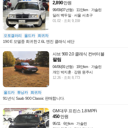
2,890
만원
99/09(07년형)
11만km
가솔린
딜러 백두일
서울 서초구
01.02
조회 9,159
오토갤러리
올드카
희귀차
190 E 모델중 희귀한 2.6L 엔진 클래식 세단
사브 900 2.0 클래식 컨버터블
팔림
04/06(91년형)
19만km
가솔린
개인 박지훈
강원 원주시
12.26
조회 8,773
올드카
튜닝카
희귀차
91년식 Saab 900 Classic 판매합니다.
GM대우 프린스 1.8 MPFi
450
만원
95/11
6만km
가솔린