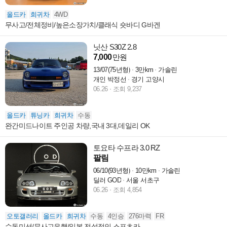
올드카
희귀차
4WD
무사고/전체정비/높은소장가치/클래식 숏바디 G바겐
닛산 S30Z 2.8
7,000
만원
13/07(75년형)
3만km
가솔린
개인 박정선
경기 고양시
06.26
조회 9,237
올드카
튜닝카
희귀차
수동
완간미드나이트 주인공 차량,국내 3대,데일리 OK
토요타 수프라 3.0 RZ
팔림
06/10(93년형)
10만km
가솔린
딜러 GOD
서울 서초구
06.26
조회 4,854
오토갤러리
올드카
희귀차
수동
4인승
276마력
FR
수동미션/무사고운행/일본 전설적인 스포츠카