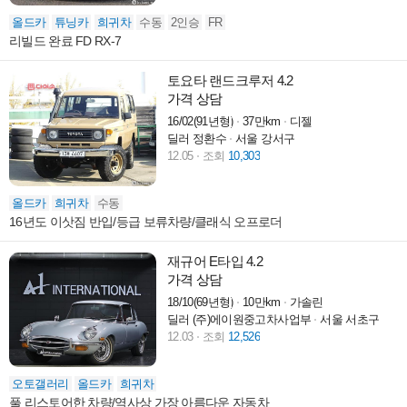
올드카
튜닝카
희귀차
수동
2인승
FR
리빌드 완료 FD RX-7
토요타 랜드크루저 4.2
가격 상담
16/02(91년형)
37만km
디젤
딜러 정환수
서울 강서구
12.05
조회
10,303
올드카
희귀차
수동
16년도 이삿짐 반입/등급 보류차량/클래식 오프로더
재규어 E타입 4.2
가격 상담
18/10(69년형)
10만km
가솔린
딜러 (주)에이원중고차사업부
서울 서초구
12.03
조회
12,526
오토갤러리
올드카
희귀차
풀 리스토어한 차량/역사상 가장 아름다운 자동차