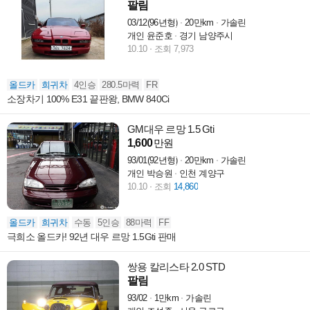
팔림
03/12(96년형)
20만km
가솔린
개인 윤준호
경기 남양주시
10.10
조회 7,973
올드카
희귀차
4인승
280.5마력
FR
소장차기 100% E31 끝판왕, BMW 840Ci
GM대우 르망 1.5 Gti
1,600
만원
93/01(92년형)
20만km
가솔린
개인 박승원
인천 계양구
10.10
조회
14,860
올드카
희귀차
수동
5인승
88마력
FF
극희소 올드카! 92년 대우 르망 1.5Gti 판매
쌍용 칼리스타 2.0 STD
팔림
93/02
1만km
가솔린