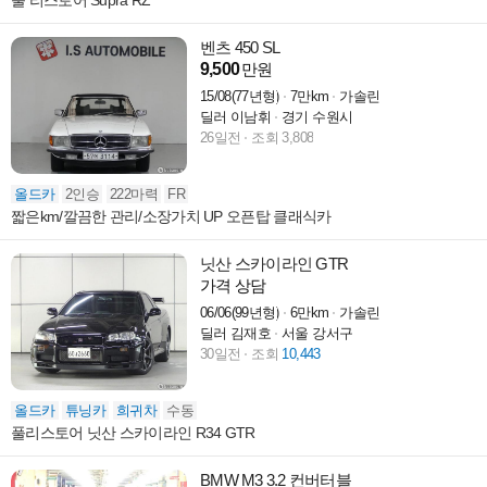
풀 리스토어 Supra RZ
벤츠 450 SL
9,500
만원
15/08(77년형)
7만km
가솔린
딜러 이남휘
경기 수원시
26일전
조회 3,808
올드카
2인승
222마력
FR
짧은km/깔끔한 관리/소장가치 UP 오픈탑 클래식카
닛산 스카이라인 GTR
가격 상담
06/06(99년형)
6만km
가솔린
딜러 김재호
서울 강서구
30일전
조회
10,443
올드카
튜닝카
희귀차
수동
풀리스토어 닛산 스카이라인 R34 GTR
BMW M3 3.2 컨버터블