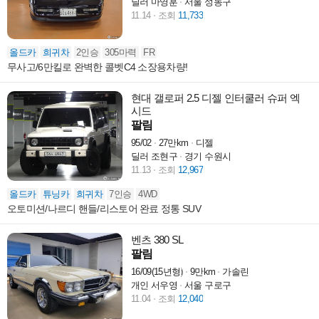
딜러 마영훈
서울 성동구
11.14
조회
11,733
올드카
희귀차
2인승
305마력
FR
무사고/6만킬로 완벽한 콜벳C4 소장용차량!
현대 갤로퍼 2.5 디젤 인터쿨러 슈퍼 엑
시드
팔림
95/02
27만km
디젤
딜러 조현구
경기 수원시
11.13
조회
12,967
올드카
튜닝카
희귀차
7인승
4WD
오토미션/나르디 핸들/리스토어 완료 정통 SUV
벤츠 380 SL
팔림
16/09(15년형)
9만km
가솔린
개인 서우영
서울 구로구
11.04
조회
12,040