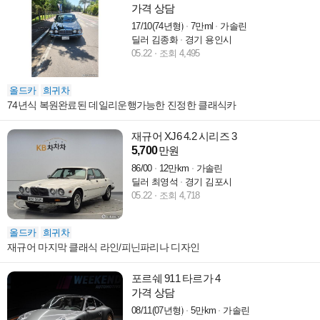
가격 상담
17/10(74년형)
7만ml
가솔린
딜러 김종화
경기 용인시
05.22
조회 4,495
올드카
희귀차
74년식 복원완료된 데일리운행가능한 진정한 클래식카
재규어 XJ6 4.2 시리즈 3
5,700
만원
86/00
12만km
가솔린
딜러 최영석
경기 김포시
05.22
조회 4,718
올드카
희귀차
재규어 마지막 클래식 라인/피닌파리나 디자인
포르쉐 911 타르가 4
가격 상담
08/11(07년형)
5만km
가솔린