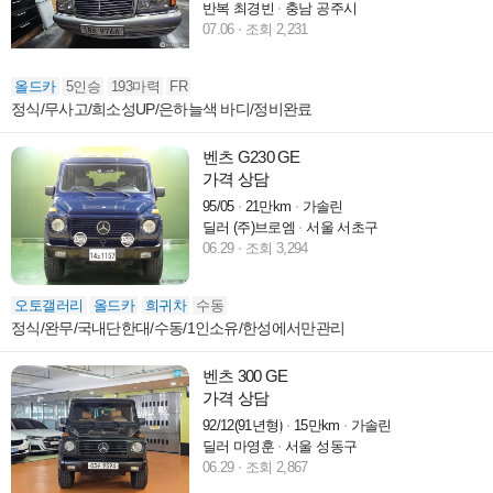
반복 최경빈
충남 공주시
07.06
조회 2,231
올드카
5인승
193마력
FR
정식/무사고/희소성UP/은하늘색 바디/정비완료
벤츠 G230 GE
가격 상담
95/05
21만km
가솔린
딜러 (주)브로엠
서울 서초구
06.29
조회 3,294
오토갤러리
올드카
희귀차
수동
정식/완무/국내단한대/수동/1인소유/한성에서만관리
벤츠 300 GE
가격 상담
92/12(91년형)
15만km
가솔린
딜러 마영훈
서울 성동구
06.29
조회 2,867