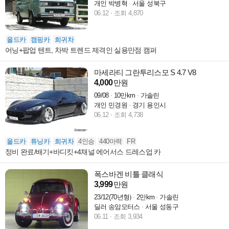
개인 박병혁
서울 성북구
06.12
조회 4,870
올드카
캠핑카
희귀차
어닝+팝업 텐트, 차박 트렌드 제격인 실용만점 캠퍼
마세라티 그란투리스모 S 4.7 V8
4,000
만원
09/08
10만km
가솔린
개인 민경원
경기 용인시
06.12
조회 4,738
올드카
튜닝카
희귀차
4인승
440마력
FR
정비 완료/배기+바디킷+4채널 에어서스 드레스업 카
폭스바겐 비틀 클래식
3,999
만원
23/12(70년형)
2만km
가솔린
딜러 송암모터스
서울 성동구
06.11
조회 3,934