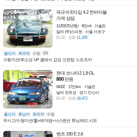
재규어 E타입 4.2 컨버터블
가격 상담
11/03(70년형)
9만ml
가솔린
딜러 (주)스피젠
서울 서초구
01.02
조회
11,105
올드카
희귀차
수동
FR
수동미션/희소성 UP 클래식 감성 오픈탑 스포츠카
현대 쏘나타2 1.8 GL
800
만원
94/02
17만km
가솔린
딜러 천유성
경기 안산시
01.02
조회
18,472
올드카
튜닝카
희귀차
수동
무사고/수동미션/휠+에어댐+서스펜션 튜닝/레드시트
벤츠 190 E 2.6