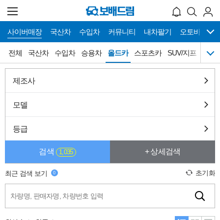
사이버매장
국산차
수입차
커뮤니티
내차팔기
오토바이
메
사이버매장 바로가기
전체
국산차
수입차
승용차
올드카
스포츠카
SUV/지프
밴/R
뉴
네
이
게
전체
국산차
수입차
승용차
제조사
이
션
스포츠카
SUV/지프
밴/RV/버스
픽업/트럭
모델
캠핑카
튜닝카
슈퍼카
올드카
등급
희귀차
오토갤러리
검색
+ 상세검색
1,035
초기화
최근 검색 보기
0