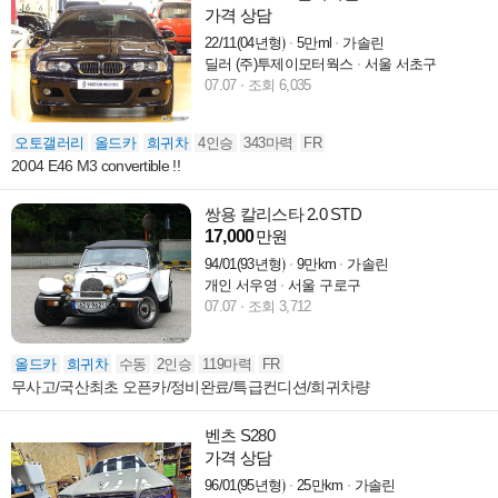
가격 상담
22/11(04년형)
5만ml
가솔린
딜러 (주)투제이모터웍스
서울 서초구
07.07
조회 6,035
오토갤러리
올드카
희귀차
4인승
343마력
FR
2004 E46 M3 convertible !!
쌍용 칼리스타 2.0 STD
17,000
만원
94/01(93년형)
9만km
가솔린
개인 서우영
서울 구로구
07.07
조회 3,712
올드카
희귀차
수동
2인승
119마력
FR
무사고/국산최초 오픈카/정비완료/특급컨디션/희귀차량
벤츠 S280
가격 상담
96/01(95년형)
25만km
가솔린