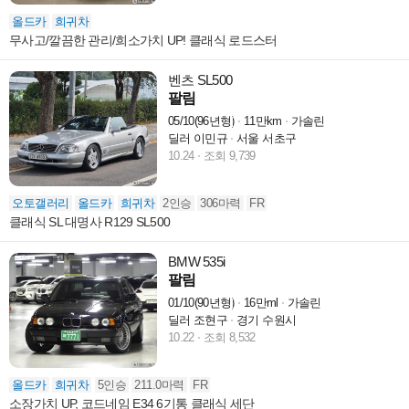
올드카
희귀차
무사고/깔끔한 관리/희소가치 UP! 클래식 로드스터
벤츠 SL500
팔림
05/10(96년형)
11만km
가솔린
딜러 이민규
서울 서초구
10.24
조회 9,739
오토갤러리
올드카
희귀차
2인승
306마력
FR
클래식 SL 대명사 R129 SL500
BMW 535i
팔림
01/10(90년형)
16만ml
가솔린
딜러 조현구
경기 수원시
10.22
조회 8,532
올드카
희귀차
5인승
211.0마력
FR
소장가치 UP, 코드네임 E34 6기통 클래식 세단