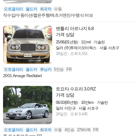
오토갤러리
올드카
희귀차
수동
직수입/수동미션/짧은주행/메츠거엔진/수랭식 터보
벤틀리 아르나지 6.8
가격 상담
25/06(01년형)
1만ml
가솔린
딜러 (주)투제이모터웍스
서울 서초구
18일전
조회 6,551
오토갤러리
올드카
튜닝카
5인승
FR
2001 Arnage Redlabel
토요타 수프라 3.0 RZ
가격 상담
06/10(93년형)
10만km
가솔린
딜러 이민규
서울 서초구
24일전
조회 9,445
오토갤러리
올드카
희귀차
수동
4인승
276마력
FR