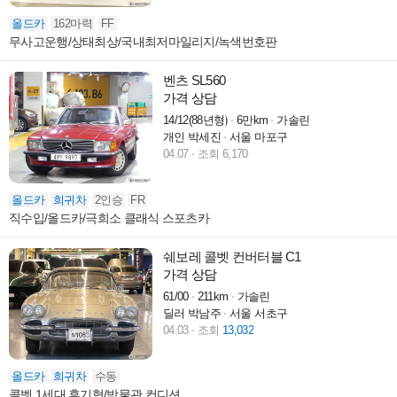
올드카
162마력
FF
무사고운행/상태최상/국내최저마일리지/녹색번호판
벤츠 SL560
가격 상담
14/12(88년형)
6만km
가솔린
개인 박세진
서울 마포구
04.07
조회 6,170
올드카
희귀차
2인승
FR
직수입/올드카/극희소 클래식 스포츠카
쉐보레 콜벳 컨버터블 C1
가격 상담
61/00
211km
가솔린
딜러 박남주
서울 서초구
04.03
조회
13,032
올드카
희귀차
수동
콜벳 1세대 후기형/박물관 컨디션