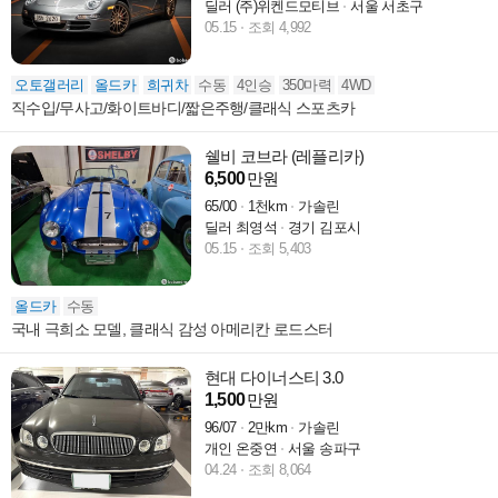
딜러 (주)위켄드모티브
서울 서초구
05.15
조회 4,992
오토갤러리
올드카
희귀차
수동
4인승
350마력
4WD
직수입/무사고/화이트바디/짧은주행/클래식 스포츠카
쉘비 코브라 (레플리카)
6,500
만원
65/00
1천km
가솔린
딜러 최영석
경기 김포시
05.15
조회 5,403
올드카
수동
국내 극희소 모델, 클래식 감성 아메리칸 로드스터
현대 다이너스티 3.0
1,500
만원
96/07
2만km
가솔린
개인 온중연
서울 송파구
04.24
조회 8,064