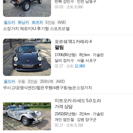
반복 강민수
인천 남동구
03.03
조회 9,090
올드카
튜닝카
희귀차
5인승
4WD
소장가치 체로키XJ 후기형 스포츠모델
포르쉐 911 카레라 4
팔림
17/06(90년형)
8만km
가솔린
딜러 장지수
서울 서초구
02.27
조회
12,989
올드카
수동
2인승
250마력
AWD
무사고/공랭식엔진/짧은주행/4륜구동/높은소장가치
미쯔오카 라세드 5.0 도라
가격 상담
23/02(92년형)
2만km
가솔린
개인 염진철
강원 양구군
02.17
조회 6,318