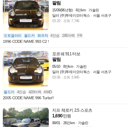
팔림
15/09(96년형)
6만km
가솔린
딜러 (주)투제이모터웍스
서울 서초구
03.20
조회 7,746
오토갤러리
올드카
희귀차
4인승
285마력
FR
1996 CODE NAME 993 C2 !
포르쉐 911 터보
팔림
05/10
8만km
가솔린
딜러 (주)투제이모터웍스
서울 서초구
03.06
조회 3,945
올드카
4인승
420마력
AWD
2005 CODE NAME 996 Turbo!!
지프 체로키 2.5 스포츠
1,690
만원
99/01
26만km
가솔린