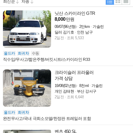
닛산 스카이라인 GTR
8,000
만원
09/07(96년형)
2만km
가솔린
딜러 김기호
인천 남구
2일전
조회 5,533
올드카
희귀차
수동
직수입/무사고/짧은주행/버킷시트/스카이라인 R33
크라이슬러 프라울러
가격 상담
19/08(02년형)
8천ml
가솔린
개인 김태현
부산 강서구
2일전
조회 6,648
올드카
희귀차
완전무사고/국내 극희소모델/한정판 트레일러 포함
벤츠 450 SL