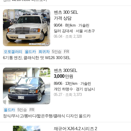
벤츠 300 SEL
가격 상담
90/04
8만km
가솔린
딜러 김대세
서울 서초구
06.04
조회 2,328
오토갤러리
올드카
희귀차
5인승
FR
6기통 엔진, 클래식한 멋 W126 300 SEL
벤츠 300SEL
3,000
만원
89/06
13만km
가솔린
개인 하맹수
경기 성남시
05.27
조회 3,373
올드카
5인승
FR
정식/무사고/롱바디/짧은주행/클래식 디자인 올드카
재규어 XJ6 4.2 시리즈 2