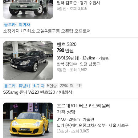
딜러 김효준
경기 수원시
6일전
조회 3,916
올드카
희귀차
소장가치 UP 희소 모델/4륜구동 오픈탑 오프로더
벤츠 S320
790
만원
08/01(99년형)
12만km
가솔린
반복 강민수
인천 남동구
6일전
조회 1,562
올드카
튜닝카
희귀차
5인승
228마력
FR
S55amg 튜닝 W220 벤츠320 상태최상
포르쉐 911 터보 카브리올레
가격 상담
04/08
2천km
가솔린
딜러 (주)에이원중고차사업부
서울 서초구
13일전
조회 3,965