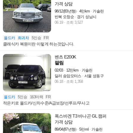
가격 상담
98/12(83년형)
4만km
가솔린
반복 오창순
경기 성남시
06.19
조회 3,527
올드카
희귀차
5인승
FR
클래식카 복원이란 이렇게 하는것입니다.
벤츠 E200K
팔림
02/03
12만km
가솔린
딜러 송암모터스
서울 성동구
06.18
조회 1,358
올드카
5인승
163마력
FR
적은키로 올드카/신차수준/A급보장/선루프/무사고
폭스바겐 T3 바나곤 GL 캠퍼
가격 상담
89/04(87년형)
5만ml
가솔린