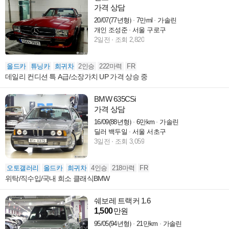
가격 상담
20/07(77년형)
7만ml
가솔린
개인 조성준
서울 구로구
2일전
조회 2,820
올드카
튜닝카
희귀차
2인승
222마력
FR
데일리 컨디션 특 A급/소장가치 UP 가격 상승 중
BMW 635CSi
가격 상담
16/09(88년형)
6만km
가솔린
딜러 백두일
서울 서초구
3일전
조회 3,059
오토갤러리
올드카
희귀차
4인승
218마력
FR
위탁/직수입/국내 희소 클래식BMW
쉐보레 트랙커 1.6
1,500
만원
95/05(94년형)
21만km
가솔린