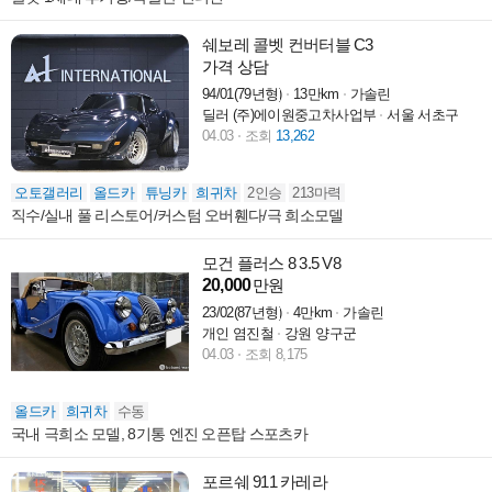
쉐보레 콜벳 컨버터블 C3
가격 상담
94/01(79년형)
13만km
가솔린
딜러 (주)에이원중고차사업부
서울 서초구
04.03
조회
13,262
오토갤러리
올드카
튜닝카
희귀차
2인승
213마력
직수/실내 풀 리스토어/커스텀 오버휀다/극 희소모델
모건 플러스 8 3.5 V8
20,000
만원
23/02(87년형)
4만km
가솔린
개인 염진철
강원 양구군
04.03
조회 8,175
올드카
희귀차
수동
국내 극희소 모델, 8기통 엔진 오픈탑 스포츠카
포르쉐 911 카레라