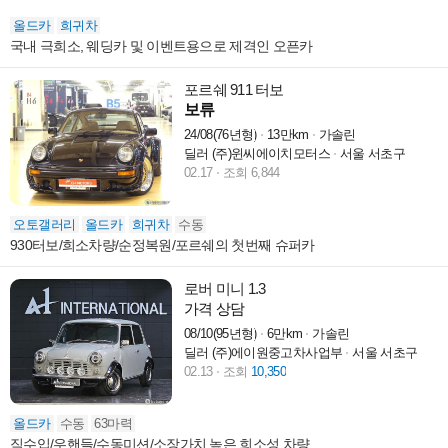
올드카
희귀차
국내 극희소, 웨딩카 및 이벤트용으로 제격인 오픈카
포르쉐 911 터보
보류
24/08(76년형)
13만km
가솔린
딜러 (주)윈씨에이치모터스
서울 서초구
02.17
조회 6,844
오토갤러리
올드카
희귀차
수동
930터보/희소차량/순정복원/포르쉐의 첫번째 슈퍼카
로버 미니 1.3
가격 상담
08/10(95년형)
6만km
가솔린
딜러 (주)에이원중고차사업부
서울 서초구
02.13
조회
10,350
올드카
수동
63마력
직수입/우핸들/수동미션/소장가치 높은 희소성 차량