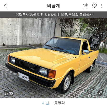
비공개
수동/무사고/옐로우 컬러&실내 블루/추억속 클래식카
1
/
30
동영상
사진