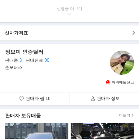
▶본 차량상태..
설명글
- 수동미션
- 무사고 운행
- 174,800km 실주행
신차가격표
- 소장가치 충분한 클래식카
- 깔끔하게 관리된 내/외관 보유
- 매력적인 옐로우 바디&실내 블루
정보미 인증딜러
3
90
판매중
판매완료
▶현대 포니
준모터스
포니 1의 후속모델로 1982년에 출시되었다. 3도어 해치백과 5도어
왜건 모델은 판매량이 부진해서 없어졌고,
허위매물신고
4도어형이 5도어 해치백으로 변경됐다.
일반 승용모델과 픽업모델만 생산하였다. 승용모델의 경우 트렁크
판매자 찜
18
판매자 정보
문을 열었을 때 뒷유리창도 동시에
열리는 형식의 진정한 해치백 형태로 완성. 이후 1985년에 사실상
판매자 보유매물
더보기
의 후속작이자 전륜구동의 포니 엑셀이
출시된 후에도 병행 생산하다가, 연료 효율이 떨어진다는 이유로 승
용모델의 판매를 1988년 4월에 중단시킨
뒤 영업용 택시와 픽업 모델을 1990년까지 생산하여 완전히 라인업