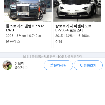
을 종료시키게 된다. 그리고 단종 4년 후인
1994년에 뼈대와 엔진부터 전면 독자 개발한 후계 FF 소형 모델을
내놓으며 미쓰비시로부터의 기술 종속
관계를 조금씩 청산해 나가기 시작한다.
롤스로이스 팬텀 6.7 V12
람보르기니 아벤타도르
EWB
LP700-4 로드스터
2023
3천km
6,749cc
2015
3만km
6,498cc
운용리스
상담
보배네트워크는 광고 등록 시스템만을 제공하며
판매자가 직접 등록한 내용에 대한 모든 책임은 판매자에게 있습니다.
정보미
문자상담
전화걸기
차량 구매 시 차량등록증, 성능점검기록부, 실제 차량 상태,
준모터스
차대번호 조회로 직접 정보를 확인하세요.
차대번호는 등록증과 성능지에 나와있으며
조회 시 정확한 옵션과 제원을 확인 할 수 있습니다.
보배네트워크는 통신판매중개자로 통신판매 당사자가 아니며,
상품·거래정보, 거래에 대하여 책임을 지지 않습니다.
모바일 중고차 등록
공지