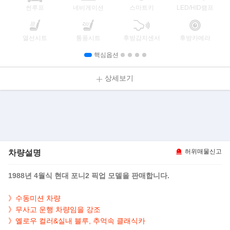
썬루프
네비게이션
스마트키
LED/HID램프
열선시트
통풍시트
후방감지센서
후방카메라
핵심옵션
상세보기
차량설명
허위매물신고
1988년 4월식 현대 포니2 픽업 모델을 판매합니다.
》수동미션 차량
》무사고 운행 차량임을 강조
》옐로우 컬러&실내 블루, 추억속 클래식카