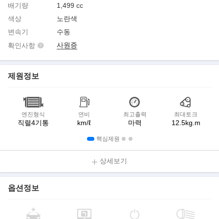
배기량
1,499 cc
색상
노란색
변속기
수동
사원증
확인사항
제원정보
엔진형식
연비
최고출력
최대토크
직렬4기통
km/ℓ
마력
12.5kg.m
핵심제원
상세보기
옵션정보