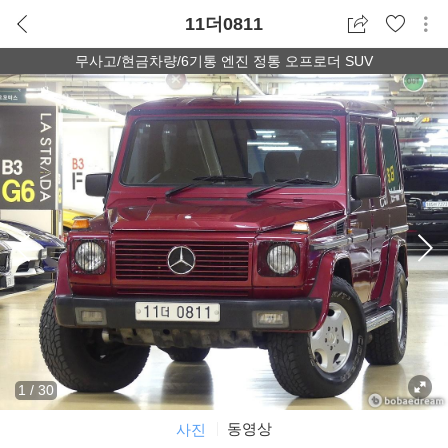
11더0811
무사고/현금차량/6기통 엔진 정통 오프로더 SUV
1
/
30
동영상
사진