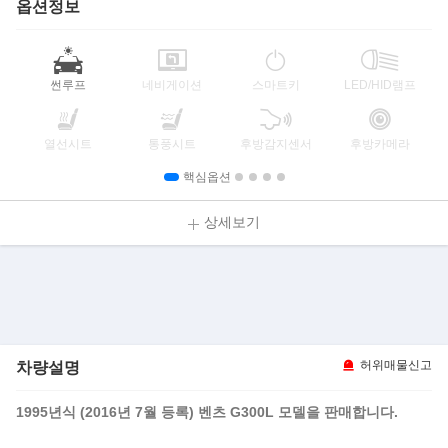
옵션정보
썬루프
네비게이션
스마트키
LED/HID램프
열선시트
통풍시트
후방감지센서
후방카메라
핵심옵션
상세보기
차량설명
허위매물신고
1995년식 (2016년 7월 등록) 벤츠 G300L 모델을 판매합니다.