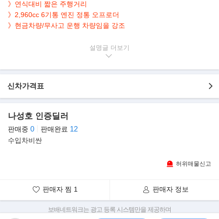
》연식대비 짧은 주행거리
》2,960cc 6기통 엔진 정통 오프로더
》현금차량/무사고 운행 차량임을 강조
▶본 차량상태..
설명글
- 현금차량
- 무사고 운행
- 141,739km 실주행
신차가격표
- 매력적인 자주색 바디
- 6기통 엔진 정통 오프로더
- 깔끔하게 관리된 내/외관 보유
나성호 인증딜러
0
12
판매중
판매완료
▶"길이 없으면, 만들어 가라..G바겐"
수입차비싼
벤츠의 G바겐은 GM의 허머, 랜드로버의 디펜더와 함께 최강의 오
프로드 차량으로 꼽힌다.
허위매물신고
허머와 마찬가지로 군용으로 처음 개발된 G바겐은1979년에 첫출
시되었으며,지금까지 약20만대
가량 생산되었다.
판매자 찜
1
판매자 정보
보배네트워크는 광고 등록 시스템만을 제공하며
판매자가 직접 등록한 내용에 대한 모든 책임은 판매자에게 있습니다.