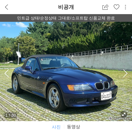
비공개
민트급 상태/순정상태 그대로/소프트탑 신품교체 완료
1
/
30
동영상
사진