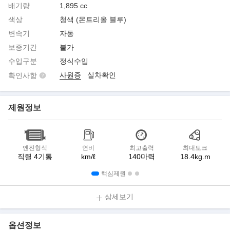
배기량
1,895 cc
색상
청색 (몬트리올 블루)
변속기
자동
보증기간
불가
수입구분
정식수입
사원증
실차확인
확인사항
제원정보
엔진형식
연비
최고출력
최대토크
직렬 4기통
km/ℓ
140마력
18.4kg.m
핵심제원
상세보기
옵션정보