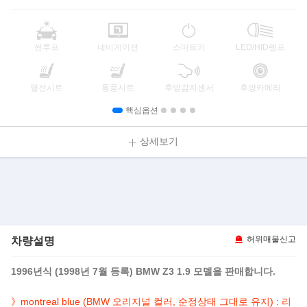
썬루프
네비게이션
스마트키
LED/HID램프
열선시트
통풍시트
후방감지센서
후방카메라
핵심옵션
상세보기
차량설명
허위매물신고
1996년식 (1998년 7월 등록) BMW Z3 1.9 모델을 판매합니다.
》montreal blue (BMW 오리지널 컬러, 순정상태 그대로 유지) : 리