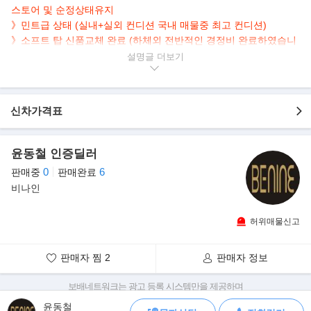
스토어 및 순정상태유지
》민트급 상태 (실내+실외 컨디션 국내 매물중 최고 컨디션)
》소프트 탑 신품교체 완료 (하체외 전반적인 경정비 완료하였습니
다)
설명글
▶본 차량상태..
- 정식출고
신차가격표
- 무사고 운행
- 89,000km 실주행
- 몬트리얼 블루 바디
윤동철 인증딜러
- 깔끔하게 관리된 내/외관 보유
0
6
판매중
판매완료
- 140마력 짜릿한 오픈 드라이빙 감성
비나인
▶BMW Z3..
허위매물신고
롱노즈 숏데크 스타일의 2인승 로드스터. 1991년부터 개발이 시작
되었는데, 코드네임에서 알 수 있듯이 E36
플랫폼에 E30의 리어액슬 적용하는 방식으로 개발이 진행되었고,
판매자 찜
2
판매자 정보
BMW Z1의 후속으로 출시되었다. 생산은
1995년 9월부터 이루어졌다.
보배네트워크는 광고 등록 시스템만을 제공하며
판매자가 직접 등록한 내용에 대한 모든 책임은 판매자에게 있습니다.
윤동철