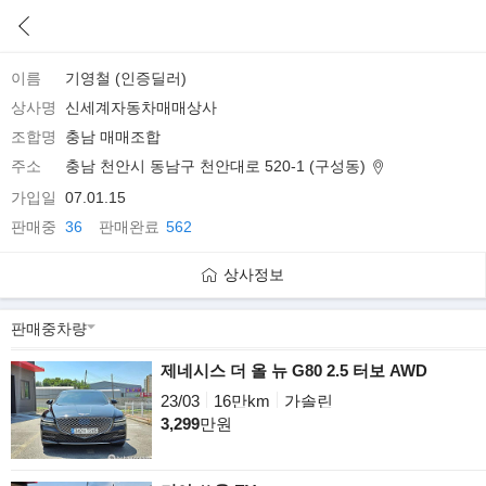
이름
기영철 (인증딜러)
상사명
신세계자동차매매상사
조합명
충남 매매조합
주소
충남 천안시 동남구 천안대로 520-1 (구성동)
가입일
07.01.15
판매중
36
판매완료
562
상사정보
제네시스 더 올 뉴 G80 2.5 터보 AWD
23/03
16만km
가솔린
3,299
만원