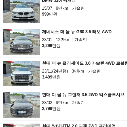
BMW 320i 럭셔리
15/07
8만km
가솔린
999
만원
제네시스 더 올 뉴 G80 3.5 터보 AWD
23/01
12만km
가솔린
3,299
만원
현대 더 뉴 팰리세이드 3.8 가솔린 4WD 르블
23/11(24년형)
3만km
가솔린
3,499
만원
현대 디 올 뉴 그랜저 3.5 2WD 익스클루시브
23/02
9만km
가솔린
2,799
만원
현대 싼타페TM 2.0 디젤 2WD 프리미엄