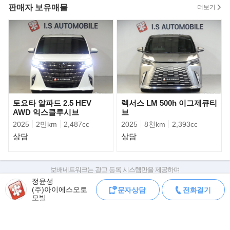
시장을 운영하고 있으며
판매자 보유매물
더보기
리스,할부 등 금융상품을 고객님의 눈높이에 맞춰 최소한의 금리로
도움 드리고 있습니다.
저녁 늦은 시간에도 방문판매, 상담, 시승 가능 하도록 시스템이 갖
춰져 있습니다.
또, 고객님께서 소유하고 계신 차량과 대차, 위탁판매 모두 가능합
니다.
전시,광고 차량에 대하여 관련서류 팩스,문자 받아 보실수 있으니
언제든지 문의 주십시오.
토요타 알파드 2.5 HEV
렉서스 LM 500h 이그제큐티
AWD 익스클루시브
브
2025
2만km
2,487cc
2025
8천km
2,393cc
서울 서초 전시장 (서초구 양재동 217번지 서울오토갤러리)
상담
상담
서울 강서 전시장 (강서구 등촌동 15-7번지 등촌매매단지)
경기 수원 전시장 (수원시 권선구 평동 4-28번지 SK V1모터스)
보배네트워크는 광고 등록 시스템만을 제공하며
▶판매자의 약속
판매자가 직접 등록한 내용에 대한 모든 책임은 판매자에게 있습니다.
정윤성
- 타고계시던 고객님의 소중한차량,최고가매입 및 위탁판매를 약속
(주)아이에스오토
문자상담
전화걸기
차량 구매 시 차량등록증, 성능점검기록부, 실제 차량 상태,
합니다.
모빌
차대번호 조회로 직접 정보를 확인하세요.
- 100% 실매물만을 고집하겠습니다.(원하실경우 인증샷 및 영상통
차대번호는 등록증과 성능지에 나와있으며
화 가능합니다.)
조회 시 정확한 옵션과 제원을 확인 할 수 있습니다.
- 자동차관리법 제58조1항에 의한 중고차 성능점검 기록부를 반드
보배네트워크는 통신판매중개자로 통신판매 당사자가 아니며,