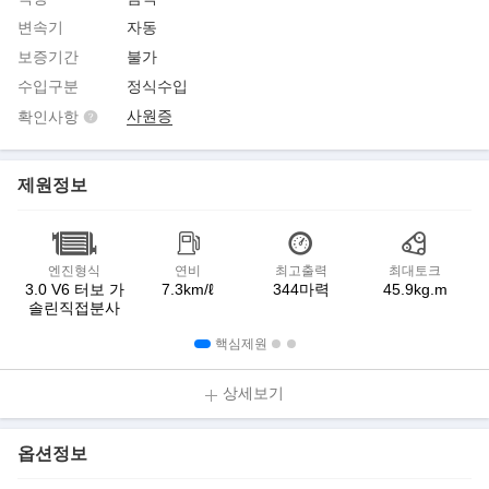
변속기
자동
보증기간
불가
수입구분
정식수입
사원증
확인사항
제원정보
엔진형식
연비
최고출력
최대토크
3.0 V6 터보 가
7.3km/ℓ
344마력
45.9kg.m
솔린직접분사
핵심제원
상세보기
옵션정보