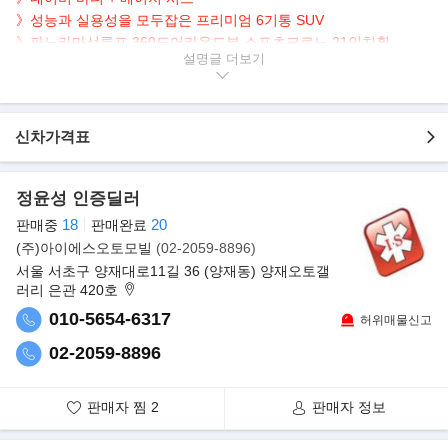
》성능과 실용성을 모두잡은 프리미엄 6기통 SUV
》파노라마선루프,360도어라운드뷰,스포츠크로노,21인치휠
설명글
》100%현금차량 (할부 or 리스 맞춤금융설계 가능)
》수출가능 / 계산서 100% / 제작 20년09월
》export available / tax 100% / manufactured 20.09
신차가격표
▶본 차량상태..
- 정식출고
- 120,000km 실주행
정윤성 인증딜러
- 네이비바디+베이지시트
18
20
판매중
판매완료
- 깔끔하게 관리된 실내/외
(주)아이에스오토모빌
(02-2059-8896)
- 스포츠카 DNA를 가진 SUV
서울 서초구 양재대로11길 36 (양재동) 양재오토갤
러리 은관 420호
▶판매자의 한마디
010-5654-6317
100% 실매물만을 취급하는 주식회사 아이에스 오토모빌 입니다.
허위매물신고
㈜아이에스 오토모빌은 모든 상품용 차량이 전시장 입고전 충분한
02-2059-8896
시운전, 경정비, 전수검사를 통하여 광고,운영 하고 있습니다.
서울 서초 오토갤러리(수입차전시장), 서울 강서 등촌매매단지(국
판매자 찜
2
판매자 정보
산차전시장), 경기 수원 SK V1(수입,국산전시장) 3개의 오프라인 전