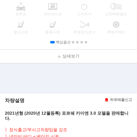
썬루프
네비게이션
스마트키
LED/HID램프
열선시트
통풍시트
후방감지센서
후방카메라
핵심옵션
상세보기
차량설명
허위매물신고
2021년형 (2020년 12월등록) 포르쉐 카이엔 3.0 모델을 판매합니
다.
》정식출고/무사고차량임을 강조
》네이비 바디 + 베이지 시트