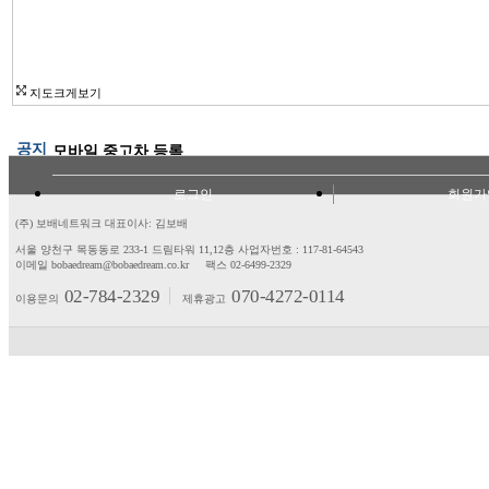
지도크게보기
공지
모바일 중고차 등록
로그인
회원가
(주) 보배네트워크 대표이사: 김보배
서울 양천구 목동동로 233-1 드림타워 11,12층
사업자번호 : 117-81-64543
이메일 bobaedream@bobaedream.co.kr
팩스 02-6499-2329
02-784-2329
070-4272-0114
이용문의
제휴광고