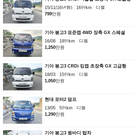
15/11(16년형)
16만km
디젤
799
만원
기아 봉고3 표준캡 4WD 장축 GX 스페셜
16/08
18만km
디젤
1,250
만원
기아 봉고3 CRDi 킹캡 초장축 GX 고급형
18/03
15만km
디젤
1,050
만원
현대 포터2 덤프
13/05
5만km
디젤
1,290
만원
기아 봉고3 윙바디 탑차