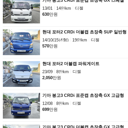
기아 봉고3 CRDi 표준캡 초장축 GX 스페셜
13/01
14만km
디젤
630
만원
현대 포터2 CRDi 더블캡 초장축 SUP 일반형
14/10(15년형)
19만km
디젤
570
만원
현대 포터2 더블캡 파워게이트
23/09
8만km
디젤
2,050
만원
기아 봉고3 CRDi 표준캡 초장축 GX 고급형
12/08
8만km
디젤
699
만원
기아 봉고3 CRDi 더블캡 초장축 GX 고급형