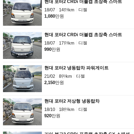
현대 포터2 CRDi 더블캡 초장축 스마트
18/07
14만km
디젤
1,080
만원
현대 포터2 CRDi 더블캡 초장축 스마트
18/07
17만km
디젤
990
만원
현대 포터2 냉동탑차 파워게이트
21/02
8만km
디젤
2,150
만원
현대 포터2 저상형 냉동탑차
18/10
18만km
디젤
920
만원