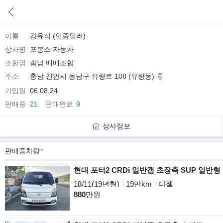
이름
강유식 (인증딜러)
상사명
포봉스 자동차
조합명
충남 매매조합
주소
충남 천안시 동남구 유량로 108 (유량동)
가입일
06.08.24
판매중
21
판매완료
9
상사정보
현대 포터2 CRDi 일반캡 초장축 SUP 일반형
18/11(19년형)
19만km
디젤
880
만원