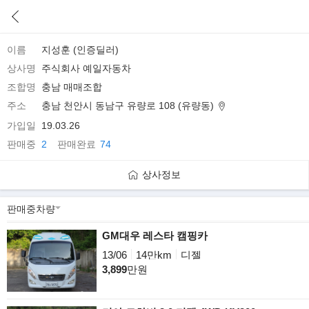
이름
지성훈 (인증딜러)
상사명
주식회사 예일자동차
조합명
충남 매매조합
주소
충남 천안시 동남구 유량로 108 (유량동)
가입일
19.03.26
판매중
2
판매완료
74
상사정보
GM대우 레스타 캠핑카
13/06
14만km
디젤
3,899
만원