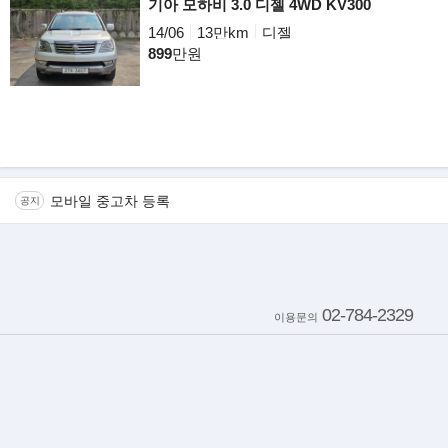
기아 모하비 3.0 디젤 4WD KV300
14/06
13만km
디젤
899
만원
모바일 중고차 등록
공지
02-784-2329
이용문의