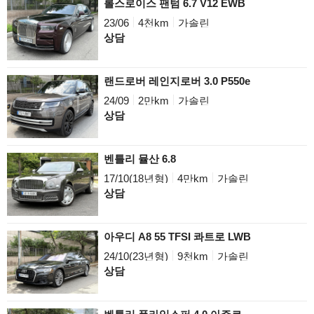
롤스로이스 팬텀 6.7 V12 EWB
23/06
4천km
가솔린
상담
랜드로버 레인지로버 3.0 P550e
24/09
2만km
가솔린
상담
벤틀리 뮬산 6.8
17/10(18년형)
4만km
가솔린
상담
아우디 A8 55 TFSI 콰트로 LWB
24/10(23년형)
9천km
가솔린
상담