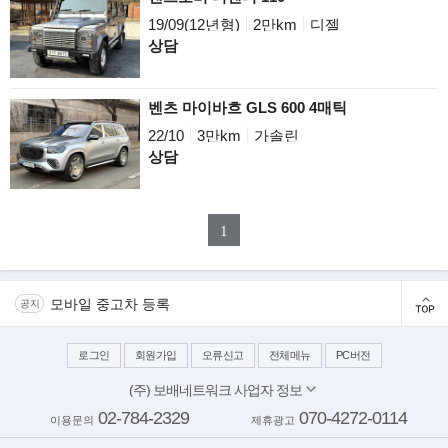
19/09(12년형)
2만km
디젤
상담
벤츠 마이바흐 GLS 600 4매틱
22/10
3만km
가솔린
상담
1
모바일 중고차 등록
공지
로그인
회원가입
오류신고
전체메뉴
PC버전
(주) 보배네트워크 사업자 정보
대표이사: 김보배
02-784-2329
070-4272-0114
이용문의
제휴광고
서울 양천구 목동동로 233-1 드림타워 11,12층
사업자번호: 117-81-64543