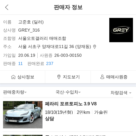
판매자 정보
이름
고준호 (딜러)
상사명
GREY_316
조합명
서울오토갤러리 매매조합
주소
서울 서초구 양재대로11길 36 (양재동)
가입일
20.06.19
사원증
26-003-00150
판매중
11
판매완료
237
상사정보
지도보기
매매사원증
차량검색
페라리 포르토피노 3.9 V8
18/10(19년형)
2만km
가솔린
상담