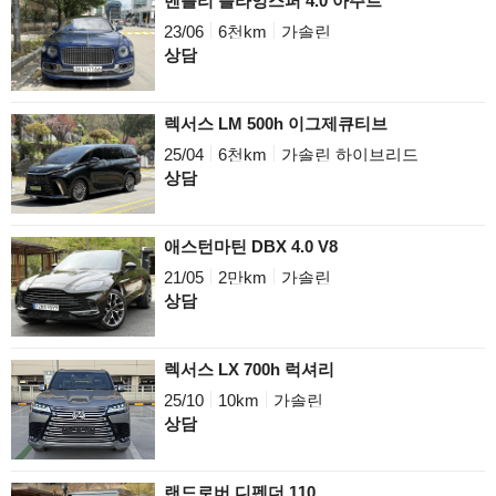
벤틀리 플라잉스퍼 4.0 아주르
23/06
6천km
가솔린
상담
렉서스 LM 500h 이그제큐티브
25/04
6천km
가솔린 하이브리드
상담
애스턴마틴 DBX 4.0 V8
21/05
2만km
가솔린
상담
렉서스 LX 700h 럭셔리
25/10
10km
가솔린
상담
랜드로버 디펜더 110