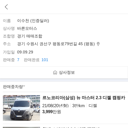
이름
이수천 (인증딜러)
상사명
바른모터스
조합명
경기 매매조합
주소
경기 수원시 권선구 평동로79번길 45 (평동)
가입일
09.09.29
판매중
7
판매완료
101
상사정보
르노코리아(삼성) 뉴 마스터 2.3 디젤 캠핑카
21/08(20년형)
3만km
디젤
3,999
만원