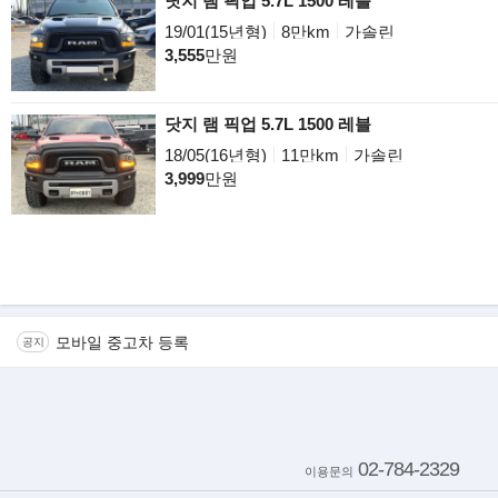
닷지 램 픽업 5.7L 1500 레블
19/01(15년형)
8만km
가솔린
3,555
만원
닷지 램 픽업 5.7L 1500 레블
18/05(16년형)
11만km
가솔린
3,999
만원
모바일 중고차 등록
공지
02-784-2329
이용문의