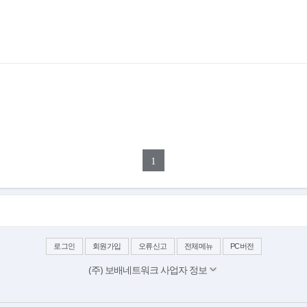
1
로그인
회원가입
오류신고
전체메뉴
PC버전
(주) 보배네트워크 사업자 정보
대표이사: 김보배
서울 양천구 목동동로 233-1 드림타워 11,12층