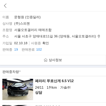
이름
문형원 (인증딜러)
상사명
(주)스피젠
조합명
서울오토갤러리 매매조합
주소
서울 서초구 양재대로11길 36 (양재동, 서울오토갤러리)
가입일
02.10.18
사원증
확인
판매중
19
판매완료
102
상사정보
페라리 푸로산게 6.5 V12
24/11
1천km
가솔린
상담