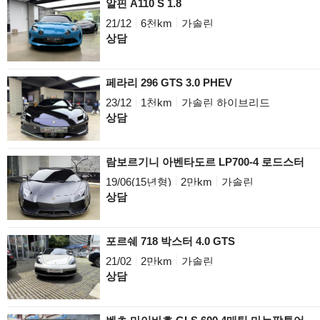
알핀 A110 S 1.8
21/12
6천km
가솔린
상담
페라리 296 GTS 3.0 PHEV
23/12
1천km
가솔린 하이브리드
상담
람보르기니 아벤타도르 LP700-4 로드스터
19/06(15년형)
2만km
가솔린
상담
포르쉐 718 박스터 4.0 GTS
21/02
2만km
가솔린
상담