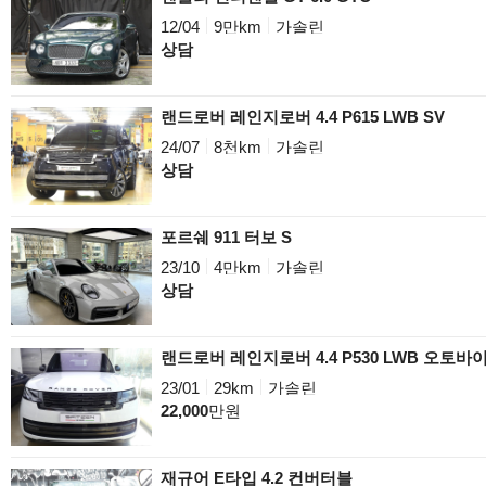
12/04
9만km
가솔린
상담
랜드로버 레인지로버 4.4 P615 LWB SV
24/07
8천km
가솔린
상담
포르쉐 911 터보 S
23/10
4만km
가솔린
상담
랜드로버 레인지로버 4.4 P530 LWB 오토
23/01
29km
가솔린
22,000
만원
재규어 E타입 4.2 컨버터블