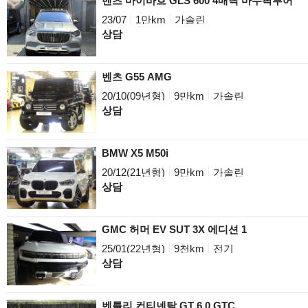
벤츠 마이바흐 GLS 600 4매틱 마누팍투어
23/07
1만km
가솔린
상담
벤츠 G55 AMG
20/10(09년형)
9만km
가솔린
상담
BMW X5 M50i
20/12(21년형)
9만km
가솔린
상담
GMC 허머 EV SUT 3X 에디션 1
25/01(22년형)
9천km
전기
상담
벤틀리 컨티넨탈 GT 6.0 GTC