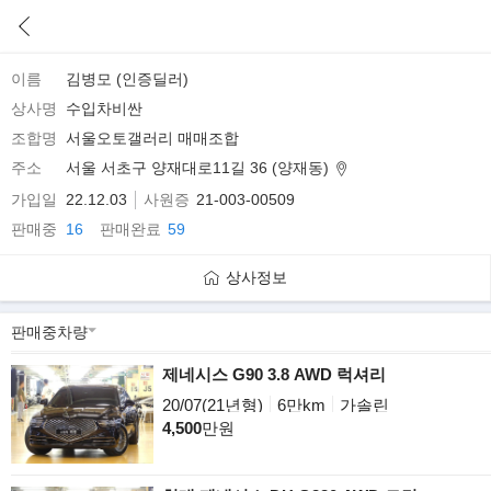
이름
김병모 (인증딜러)
상사명
수입차비싼
조합명
서울오토갤러리 매매조합
주소
서울 서초구 양재대로11길 36 (양재동)
가입일
22.12.03
사원증
21-003-00509
판매중
16
판매완료
59
상사정보
제네시스 G90 3.8 AWD 럭셔리
20/07(21년형)
6만km
가솔린
4,500
만원