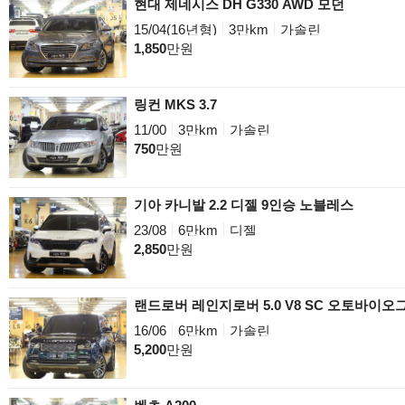
현대 제네시스 DH G330 AWD 모던
15/04(16년형)
3만km
가솔린
1,850
만원
링컨 MKS 3.7
11/00
3만km
가솔린
750
만원
기아 카니발 2.2 디젤 9인승 노블레스
23/08
6만km
디젤
2,850
만원
랜드로버 레인지로버 5.0 V8 SC 오토바이오
16/06
6만km
가솔린
5,200
만원