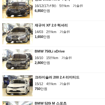
16/12(17년형)
5만km
가솔린
6,850
만원
재규어 XF 2.0 럭셔리
14/03
2만km
가솔린
1,650
만원
BMW 750Li xDrive
16/10
15만km
가솔린
2,800
만원
크라이슬러 200 2.4 리미티드
15/12
4만km
가솔린
750
만원
BMW 520i M 스포츠