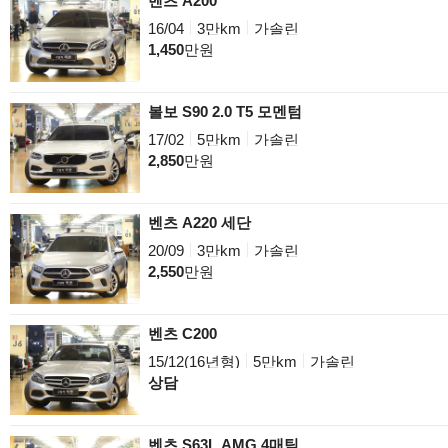
벤츠 A200
16/04
3만km
가솔린
1,450
만원
볼보 S90 2.0 T5 모멘텀
17/02
5만km
가솔린
2,850
만원
벤츠 A220 세단
20/09
3만km
가솔린
2,550
만원
벤츠 C200
15/12(16년형)
5만km
가솔린
상담
벤츠 S63L AMG 4매틱