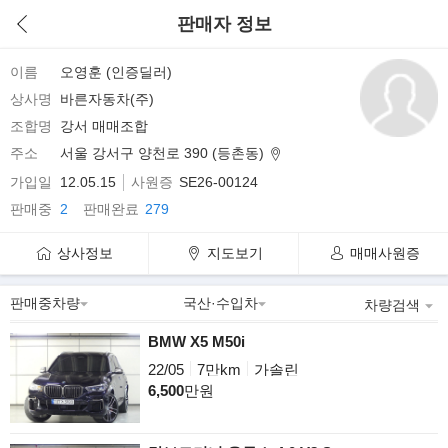
판매자 정보
이름
오영훈 (인증딜러)
상사명
바른자동차(주)
조합명
강서 매매조합
주소
서울 강서구 양천로 390 (등촌동)
가입일
12.05.15
사원증
SE26-00124
판매중
2
판매완료
279
상사정보
지도보기
매매사원증
차량검색
BMW X5 M50i
22/05
7만km
가솔린
6,500
만원