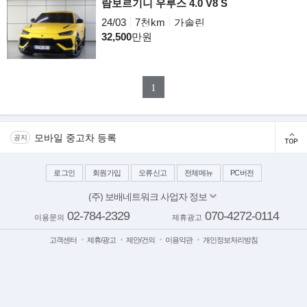
람보르기니 우루스 4.0 V8 S
24/03
7천km
가솔린
32,500
만원
1
모바일 중고차 등록
공지
로그인
회원가입
오류신고
전체메뉴
PC버전
(주) 보배네트워크 사업자 정보
대표이사: 김보배
02-784-2329
070-4272-0114
이용문의
제휴광고
서울 양천구 목동동로 233-1 드림타워 11,12층
사업자번호: 117-81-64543
고객센터
제휴/광고
제안/건의
이용약관
개인정보처리방침
이메일:
bobaedream@bobaedream.co.kr
팩스: 02-6499-2329