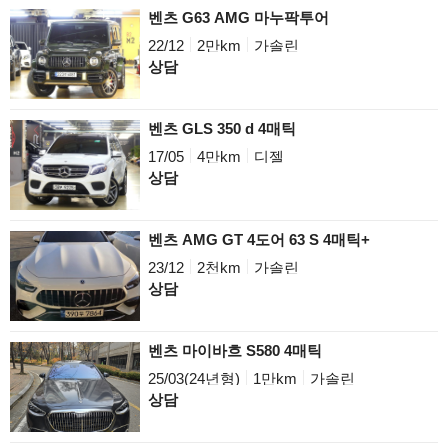
벤츠 G63 AMG 마누팍투어
22/12
2만km
가솔린
상담
벤츠 GLS 350 d 4매틱
17/05
4만km
디젤
상담
벤츠 AMG GT 4도어 63 S 4매틱+
23/12
2천km
가솔린
상담
벤츠 마이바흐 S580 4매틱
25/03(24년형)
1만km
가솔린
상담