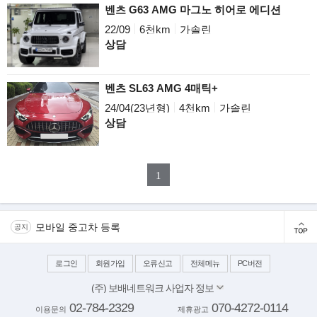
벤츠 G63 AMG 마그노 히어로 에디션
22/09
6천km
가솔린
상담
벤츠 SL63 AMG 4매틱+
24/04(23년형)
4천km
가솔린
상담
1
모바일 중고차 등록
공지
로그인
회원가입
오류신고
전체메뉴
PC버전
(주) 보배네트워크 사업자 정보
대표이사: 김보배
02-784-2329
070-4272-0114
이용문의
제휴광고
서울 양천구 목동동로 233-1 드림타워 11,12층