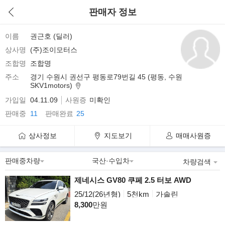
판매자 정보
이름
권근호 (딜러)
상사명
(주)조이모터스
조합명
조합명
주소
경기 수원시 권선구 평동로79번길 45 (평동, 수원
SKV1motors)
가입일
04.11.09
사원증
미확인
판매중
11
판매완료
25
상사정보
지도보기
매매사원증
차량검색
제네시스 GV80 쿠페 2.5 터보 AWD
25/12(26년형)
5천km
가솔린
8,300
만원