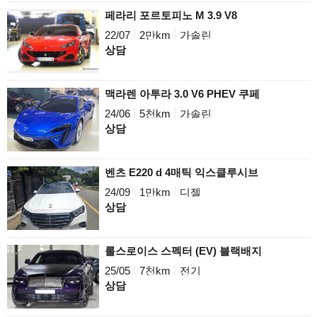
페라리 포르토피노 M 3.9 V8
22/07
2만km
가솔린
상담
맥라렌 아투라 3.0 V6 PHEV 쿠페
24/06
5천km
가솔린
상담
벤츠 E220 d 4매틱 익스클루시브
24/09
1만km
디젤
상담
롤스로이스 스펙터 (EV) 블랙배지
25/05
7천km
전기
상담