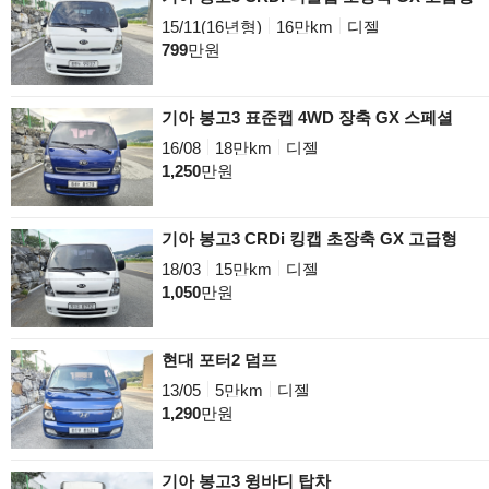
15/11(16년형)
16만km
디젤
799
만원
기아 봉고3 표준캡 4WD 장축 GX 스페셜
16/08
18만km
디젤
1,250
만원
기아 봉고3 CRDi 킹캡 초장축 GX 고급형
18/03
15만km
디젤
1,050
만원
현대 포터2 덤프
13/05
5만km
디젤
1,290
만원
기아 봉고3 윙바디 탑차