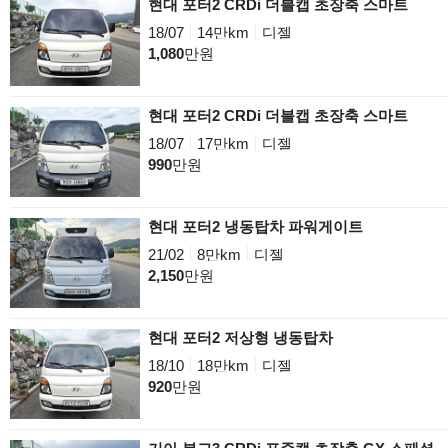
현대 포터2 CRDi 더블캡 초장축 스마트
18/07
14만km
디젤
1,080
만원
현대 포터2 CRDi 더블캡 초장축 스마트
18/07
17만km
디젤
990
만원
현대 포터2 냉동탑차 파워게이트
21/02
8만km
디젤
2,150
만원
현대 포터2 저상형 냉동탑차
18/10
18만km
디젤
920
만원