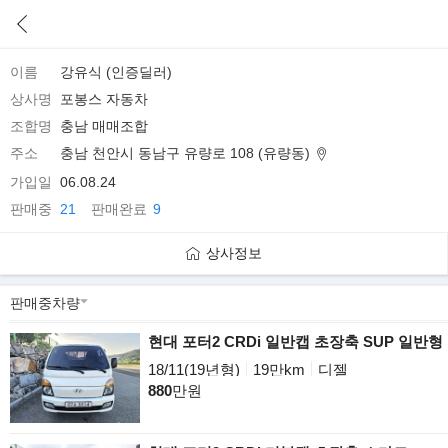
이름
강유식 (인증딜러)
상사명
포봉스 자동차
조합명
충남 매매조합
주소
충남 천안시 동남구 유량로 108 (유량동)
가입일
06.08.24
판매중
21
판매완료
9
상사정보
현대 포터2 CRDi 일반캡 초장축 SUP 일반형
18/11(19년형)
19만km
디젤
880
만원