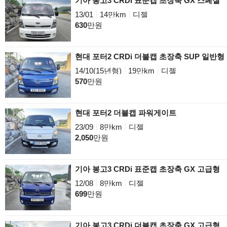
기아 봉고3 CRDi 표준캡 초장축 GX 스페셜
13/01
14만km
디젤
630
만원
현대 포터2 CRDi 더블캡 초장축 SUP 일반형
14/10(15년형)
19만km
디젤
570
만원
현대 포터2 더블캡 파워게이트
23/09
8만km
디젤
2,050
만원
기아 봉고3 CRDi 표준캡 초장축 GX 고급형
12/08
8만km
디젤
699
만원
기아 봉고3 CRDi 더블캡 초장축 GX 고급형