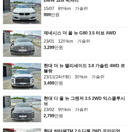
BMW 320i 럭셔리
15/07
8만km
가솔린
999
만원
제네시스 더 올 뉴 G80 3.5 터보 AWD
23/01
12만km
가솔린
3,299
만원
현대 더 뉴 팰리세이드 3.8 가솔린 4WD 르
블랑
23/11(24년형)
3만km
가솔린
3,499
만원
현대 디 올 뉴 그랜저 3.5 2WD 익스클루시
브
23/02
9만km
가솔린
2,799
만원
현대 싼타페TM 2.0 디젤 2WD 프리미엄