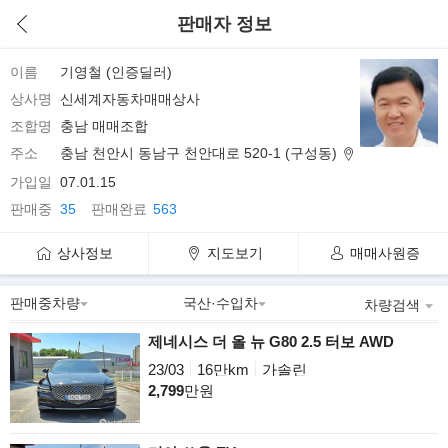
판매자 정보
이름
기영철 (인증딜러)
상사명
신세계자동차매매상사
조합명
충남 매매조합
주소
충남 천안시 동남구 천안대로 520-1 (구성동)
가입일
07.01.15
판매중
35
판매완료
563
상사정보
지도보기
매매사원증
차량검색
제네시스 더 올 뉴 G80 2.5 터보 AWD
23/03
16만km
가솔린
2,799
만원