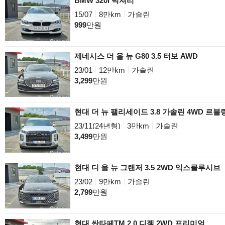
BMW 320i 럭셔리
15/07
8만km
가솔린
999
만원
제네시스 더 올 뉴 G80 3.5 터보 AWD
23/01
12만km
가솔린
3,299
만원
현대 더 뉴 팰리세이드 3.8 가솔린 4WD 르블
23/11(24년형)
3만km
가솔린
3,499
만원
현대 디 올 뉴 그랜저 3.5 2WD 익스클루시브
23/02
9만km
가솔린
2,799
만원
현대 싼타페TM 2.0 디젤 2WD 프리미엄