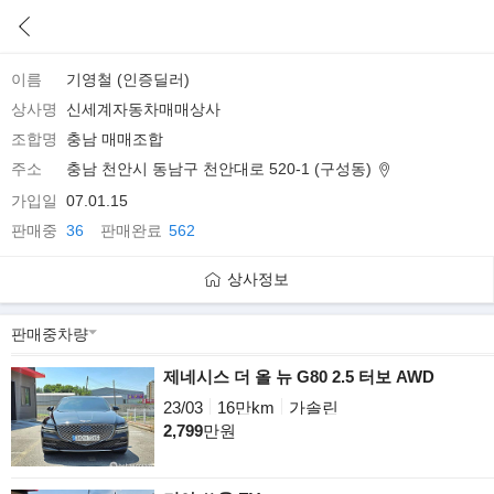
이름
기영철 (인증딜러)
상사명
신세계자동차매매상사
조합명
충남 매매조합
주소
충남 천안시 동남구 천안대로 520-1 (구성동)
가입일
07.01.15
판매중
36
판매완료
562
상사정보
제네시스 더 올 뉴 G80 2.5 터보 AWD
23/03
16만km
가솔린
2,799
만원