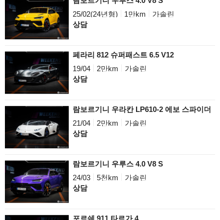
람보르기니 우루스 4.0 V8 S
25/02(24년형)
1만km
가솔린
상담
페라리 812 슈퍼패스트 6.5 V12
19/04
2만km
가솔린
상담
람보르기니 우라칸 LP610-2 에보 스파이더
21/04
2만km
가솔린
상담
람보르기니 우루스 4.0 V8 S
24/03
5천km
가솔린
상담
포르쉐 911 타르가 4