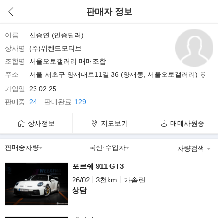
판매자 정보
이름
신승연 (인증딜러)
상사명
(주)위켄드모티브
조합명
서울오토갤러리 매매조합
주소
서울 서초구 양재대로11길 36 (양재동, 서울오토갤러리)
가입일
23.02.25
판매중
24
판매완료
129
상사정보
지도보기
매매사원증
차량검색
포르쉐 911 GT3
26/02
3천km
가솔린
상담