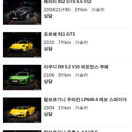
페라리 812 GTS 6.5 V12
22/04(21년형)
2천km
가솔린
상담
포르쉐 911 GT3
22/10
7천km
가솔린
상담
아우디 R8 5.2 V10 퍼포먼스 쿠페
21/06
3만km
가솔린
상담
람보르기니 우라칸 LP640-4 에보 스파이더
23/04
1만km
가솔린
상담