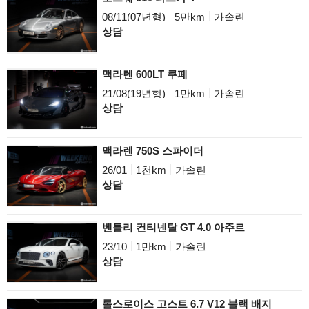
08/11(07년형)
5만km
가솔린
상담
맥라렌 600LT 쿠페
21/08(19년형)
1만km
가솔린
상담
맥라렌 750S 스파이더
26/01
1천km
가솔린
상담
벤틀리 컨티넨탈 GT 4.0 아주르
23/10
1만km
가솔린
상담
롤스로이스 고스트 6.7 V12 블랙 배지