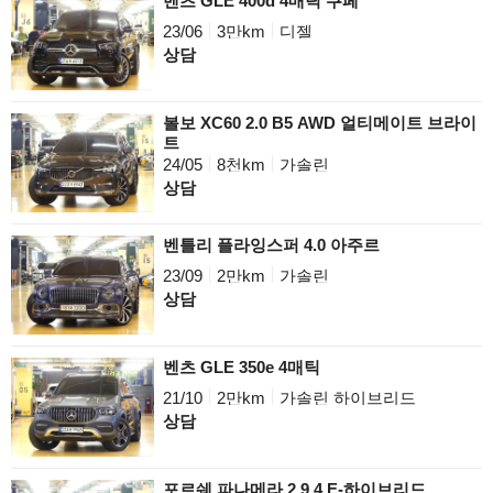
벤츠 GLE 400d 4매틱 쿠페
23/06
3만km
디젤
상담
볼보 XC60 2.0 B5 AWD 얼티메이트 브라이
트
24/05
8천km
가솔린
상담
벤틀리 플라잉스퍼 4.0 아주르
23/09
2만km
가솔린
상담
벤츠 GLE 350e 4매틱
21/10
2만km
가솔린 하이브리드
상담
포르쉐 파나메라 2.9 4 E-하이브리드