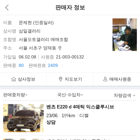
판매자 정보
이름
문제현 (인증딜러)
상사명
삼일갤러리
조합명
서울오토갤러리 매매조합
주소
서울 서초구 양재동
가입일
06.02.08
사원증
21-003-00132
판매중
80
판매완료
2409
상사정보
지도보기
매매사원증
차량검색
벤츠 E220 d 4매틱 익스클루시브
23/06
1만km
디젤
상담