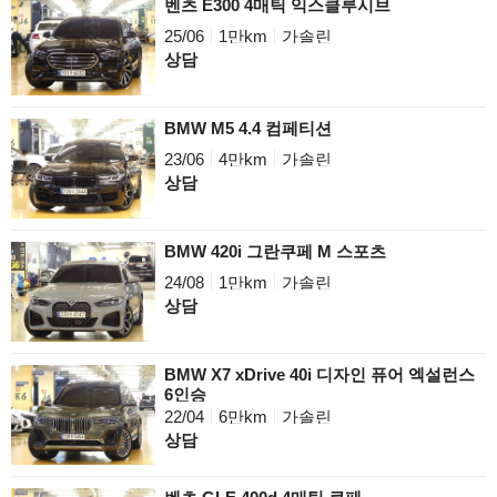
벤츠 E300 4매틱 익스클루시브
25/06
1만km
가솔린
상담
BMW M5 4.4 컴페티션
23/06
4만km
가솔린
상담
BMW 420i 그란쿠페 M 스포츠
24/08
1만km
가솔린
상담
BMW X7 xDrive 40i 디자인 퓨어 엑설런스
6인승
22/04
6만km
가솔린
상담