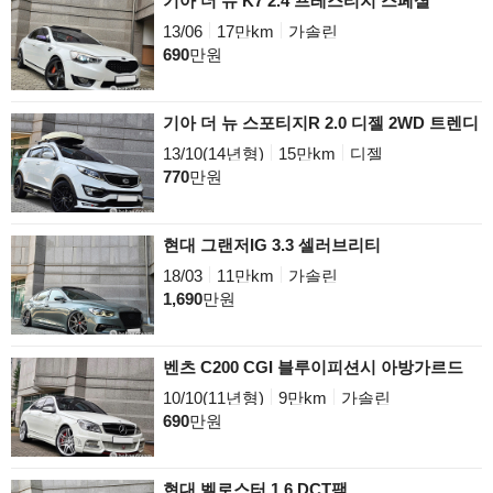
기아 더 뉴 K7 2.4 프레스티지 스페셜
13/06
17만km
가솔린
690
만원
기아 더 뉴 스포티지R 2.0 디젤 2WD 트렌디
13/10(14년형)
15만km
디젤
770
만원
현대 그랜저IG 3.3 셀러브리티
18/03
11만km
가솔린
1,690
만원
벤츠 C200 CGI 블루이피션시 아방가르드
10/10(11년형)
9만km
가솔린
690
만원
현대 벨로스터 1.6 DCT팩