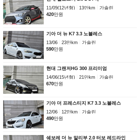
11/09(12년형)
13만km
가솔린
420
만원
기아 더 뉴 K7 3.3 노블레스
13/06
23만km
가솔린
590
만원
현대 그랜저HG 300 프리미엄
14/06(15년형)
21만km
가솔린
670
만원
기아 더 프레스티지 K7 3.3 노블레스
12/06
12만km
가솔린
490
만원
쉐보레 더 뉴 말리부 2.0 터보 레드라인