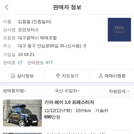
판매자 정보
이름
김용철 (인증딜러)
상사명
모던모터스
조합명
대구광역시 매매조합
주소
대구 동구 안심로69길 35 (신서동)
가입일
10.04.21
판매중
27
판매완료
877
상사정보
지도보기
매매사원증
차량검색
기아 레이 1.0 프레스티지
11/12(12년형)
15만km
가솔린
690
만원