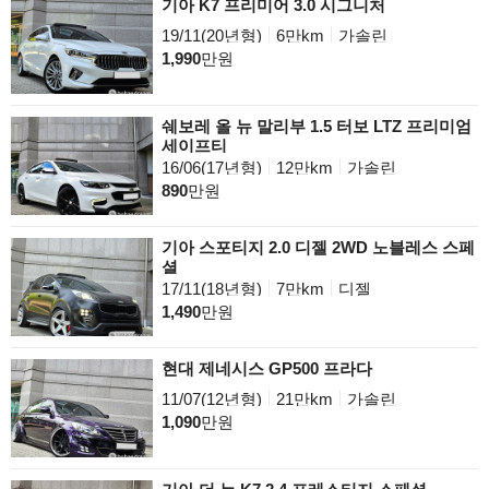
기아 K7 프리미어 3.0 시그니처
19/11(20년형)
6만km
가솔린
1,990
만원
쉐보레 올 뉴 말리부 1.5 터보 LTZ 프리미엄
세이프티
16/06(17년형)
12만km
가솔린
890
만원
기아 스포티지 2.0 디젤 2WD 노블레스 스페
셜
17/11(18년형)
7만km
디젤
1,490
만원
현대 제네시스 GP500 프라다
11/07(12년형)
21만km
가솔린
1,090
만원