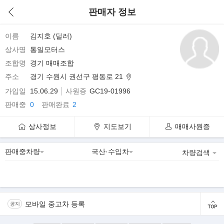
판매자 정보
이름
김지호 (딜러)
상사명
통일모터스
조합명
경기 매매조합
주소
경기 수원시 권선구 평동로 21
가입일
15.06.29
사원증
GC19-01996
판매중
0
판매완료
2
상사정보
지도보기
매매사원증
차량검색
모바일 중고차 등록
공지