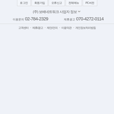
로그인
회원가입
오류신고
전체메뉴
PC버전
(주) 보배네트워크 사업자 정보
대표이사: 김보배
02-784-2329
070-4272-0114
이용문의
제휴광고
서울 양천구 목동동로 233-1 드림타워 11,12층
사업자번호: 117-81-64543
고객센터
제휴/광고
제안/건의
이용약관
개인정보처리방침
이메일:
bobaedream@bobaedream.co.kr
팩스: 02-6499-2329