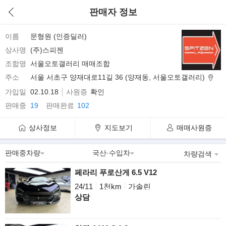
판매자 정보
이름
문형원 (인증딜러)
상사명
(주)스피젠
조합명
서울오토갤러리 매매조합
주소
서울 서초구 양재대로11길 36 (양재동, 서울오토갤러리)
가입일
02.10.18
사원증
확인
판매중
19
판매완료
102
상사정보
지도보기
매매사원증
차량검색
페라리 푸로산게 6.5 V12
24/11
1천km
가솔린
상담