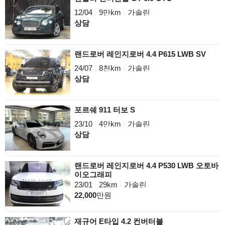
12/04
9만km
가솔린
상담
랜드로버 레인지로버 4.4 P615 LWB SV
24/07
8천km
가솔린
상담
포르쉐 911 터보 S
23/10
4만km
가솔린
상담
랜드로버 레인지로버 4.4 P530 LWB 오토바
이오그래피
23/01
29km
가솔린
22,000
만원
재규어 E타입 4.2 컨버터블