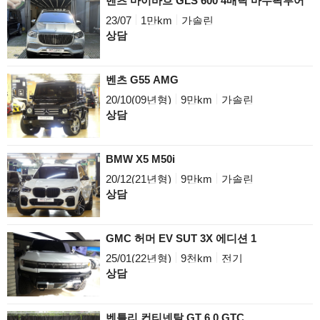
벤츠 마이바흐 GLS 600 4매틱 마누팍투어
23/07
1만km
가솔린
상담
벤츠 G55 AMG
20/10(09년형)
9만km
가솔린
상담
BMW X5 M50i
20/12(21년형)
9만km
가솔린
상담
GMC 허머 EV SUT 3X 에디션 1
25/01(22년형)
9천km
전기
상담
벤틀리 컨티넨탈 GT 6.0 GTC