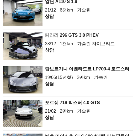
알핀 A110 S 1.8
21/12
6천km
가솔린
상담
페라리 296 GTS 3.0 PHEV
23/12
1천km
가솔린 하이브리드
상담
람보르기니 아벤타도르 LP700-4 로드스터
19/06(15년형)
2만km
가솔린
상담
포르쉐 718 박스터 4.0 GTS
21/02
2만km
가솔린
상담