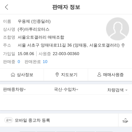
판매자 정보
이름
우용제 (인증딜러)
상사명
(주)아투리모터스
조합명
서울오토갤러리 매매조합
주소
서울 서초구 양재대로11길 36 (양재동, 서울오토갤러리)
가입일
15.08.06
사원증
22-003-00360
판매중
0
판매완료
10
상사정보
지도보기
매매사원증
차량검색
모바일 중고차 등록
공지