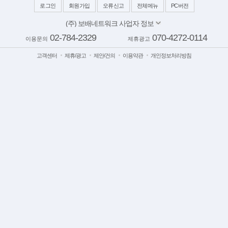
로그인
회원가입
오류신고
전체메뉴
PC버전
(주) 보배네트워크 사업자 정보
대표이사: 김보배
02-784-2329
070-4272-0114
이용문의
제휴광고
서울 양천구 목동동로 233-1 드림타워 11,12층
사업자번호: 117-81-64543
고객센터
제휴/광고
제안/건의
이용약관
개인정보처리방침
이메일:
bobaedream@bobaedream.co.kr
팩스: 02-6499-2329