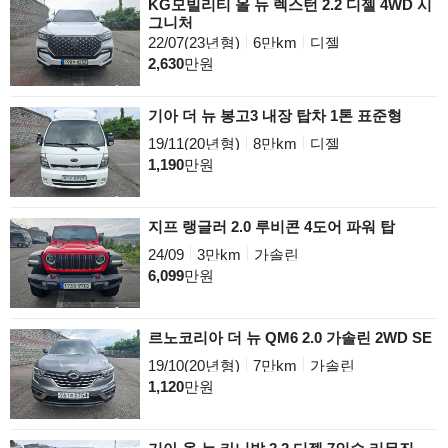
KG모빌리티 올 뉴 렉스턴 2.2 디젤 4WD 시
그니처
22/07(23년형)
6만km
디젤
2,630
만원
기아 더 뉴 봉고3 내장 탑차 1톤 표준형
19/11(20년형)
8만km
디젤
1,190
만원
지프 랭글러 2.0 루비콘 4도어 파워 탑
24/09
3만km
가솔린
6,099
만원
르노코리아 더 뉴 QM6 2.0 가솔린 2WD SE
19/10(20년형)
7만km
가솔린
1,120
만원