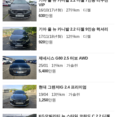
기아 올 뉴 카니발 2.2 디젤 7인승 리무진
VIP
16/10(17년형)
27만km
디젤
630
만원
기아 올 뉴 카니발 2.2 디젤 9인승 럭셔리
17/11(18년형)
12만km
디젤
920
만원
제네시스 G80 2.5 터보 AWD
25/01
1만km
가솔린
5,400
만원
현대 그랜저IG 2.4 프리미엄
19/04
13만km
가솔린
1,250
만원
KG모빌리티 뉴 스타일 코란도 C 2.2 디젤