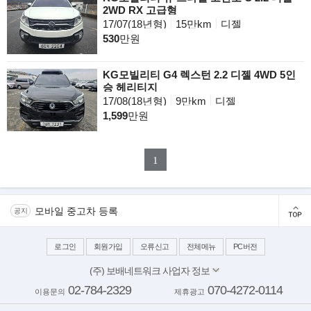
2WD RX 고급형
17/07(18년형)
15만km
디젤
530
만원
KG모빌리티 G4 렉스턴 2.2 디젤 4WD 5인
승 헤리티지
17/08(18년형)
9만km
디젤
1,599
만원
1
모바일 중고차 등록
공지
로그인
회원가입
오류신고
전체메뉴
PC버전
(주) 보배네트워크 사업자 정보
대표이사: 김보배
02-784-2329
070-4272-0114
이용문의
제휴광고
서울 양천구 목동동로 233-1 드림타워 11,12층
사업자번호: 117-81-64543