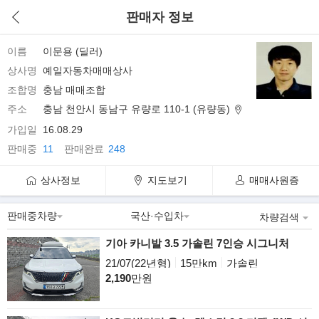
판매자 정보
이름
이문용 (딜러)
상사명
예일자동차매매상사
조합명
충남 매매조합
주소
충남 천안시 동남구 유량로 110-1 (유량동)
가입일
16.08.29
판매중
11
판매완료
248
상사정보
지도보기
매매사원증
차량검색
기아 카니발 3.5 가솔린 7인승 시그니처
21/07(22년형)
15만km
가솔린
2,190
만원