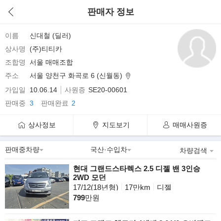
판매자 정보
이름
신대철 (딜러)
상사명
(주)티티카
조합명
서울 매매조합
주소
서울 양천구 화곡로 6 (신월동)
가입일
10.06.14
사원증
SE20-00601
판매중
3
판매완료
2
상사정보
지도보기
매매사원증
차량검색
현대 그랜드스타렉스 2.5 디젤 밴 3인승
2WD 모던
17/12(18년형)
17만km
디젤
799
만원