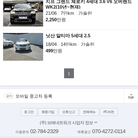
지프 그랜드 체로키 4세대 3.6 V6 오버랜드
WK2(10년~현재)
21/06
7만km
가솔린
2,250
만원
닛산 알티마 5세대 2.5
18/04
14만km
가솔린
499
만원
1
모바일 중고차 등록
공지
로그인
회원가입
오류신고
전체메뉴
PC버전
(주) 보배네트워크 사업자 정보
대표이사: 김보배
02-784-2329
070-4272-0114
이용문의
제휴광고
서울 양천구 목동동로 233-1 드림타워 11,12층