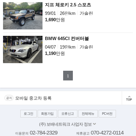
지프 체로키 2.5 스포츠
99/01
26만km
가솔린
1,690
만원
BMW 645CI 컨버터블
04/07
19만km
가솔린
1,190
만원
1
모바일 중고차 등록
공지
로그인
회원가입
오류신고
전체메뉴
PC버전
(주) 보배네트워크 사업자 정보
대표이사: 김보배
02-784-2329
070-4272-0114
이용문의
제휴광고