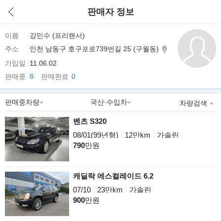
판매자 정보
이름
강민수 (프리랜서)
주소
인천 남동구 호구포로739번길 25 (구월동)
가입일
11.06.02
판매중
8
판매완료
0
차량검색
벤츠 S320
08/01(99년형)
12만km
가솔린
790
만원
캐딜락 에스컬레이드 6.2
07/10
23만km
가솔린
900
만원