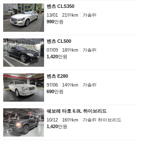
벤츠 CLS350
13/01
21만km
가솔린
990
만원
벤츠 CL500
07/09
18만km
가솔린
1,420
만원
벤츠 E280
97/06
14만km
가솔린
690
만원
쉐보레 타호 6.0L 하이브리드
10/12
16만km
가솔린 하이브리드
1,420
만원