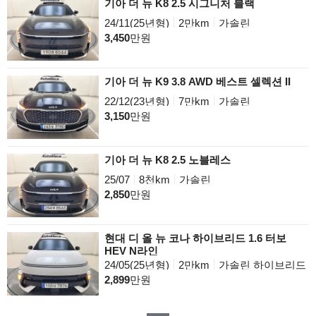
기아 더 뉴 K8 2.5 시그니처 블랙
24/11(25년형)
2만km
가솔린
3,450
만원
기아 더 뉴 K9 3.8 AWD 베스트 셀렉션 II
22/12(23년형)
7만km
가솔린
3,150
만원
기아 더 뉴 K8 2.5 노블레스
25/07
8천km
가솔린
2,850
만원
현대 디 올 뉴 코나 하이브리드 1.6 터보
HEV N라인
24/05(25년형)
2만km
가솔린 하이브리드
2,899
만원