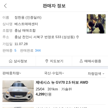
판매자 정보
이름
정한용 (인증딜러)
상사명
베스트매매센터
조합명
충남 매매조합
주소
충남 천안시 서북구 번영로 533 (성성동)
가입일
11.07.28
판매중
5
판매완료
344
상사정보
지도보기
매매사원증
차량검색
제네시스 뉴 GV70 2.5 터보 AWD
25/04
3만km
가솔린
4,299
만원