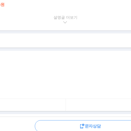
6원
설명글
대
인 컨티넨탈 GT에서만 세 가지 신차를
편대 비행을 시작했다.
문자상담