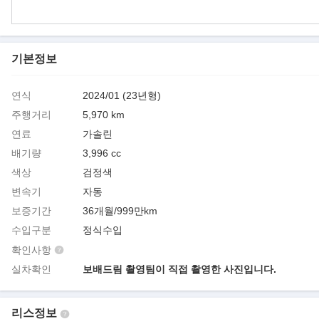
기본정보
연식
2024/01 (23년형)
주행거리
5,970 km
연료
가솔린
배기량
3,996 cc
색상
검정색
변속기
자동
보증기간
36개월/999만km
수입구분
정식수입
확인사항
실차확인
보배드림 촬영팀이 직접 촬영한 사진입니다.
리스정보