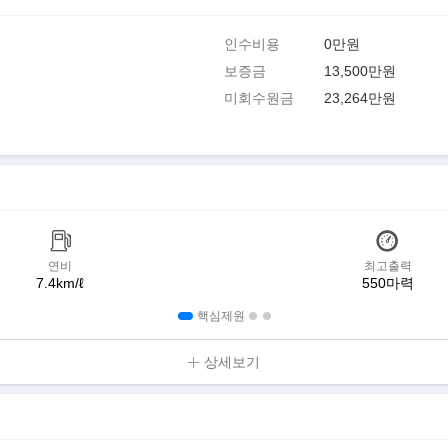
인수비용
0만원
보증금
13,500만원
미회수원금
23,264만원
연비
최고출력
7.4km/ℓ
550마력
핵심제원
상세보기