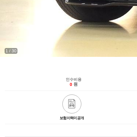
1
/
30
인수비용
원
0
보험이력미공개