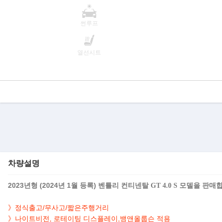
썬루프
열선시트
차량설명
2023년형 (2024년 1월 등록)
모델을 판매합
벤틀리 컨티넨탈 GT 4.0 S
》정식출고/무사고/짧은주행거리
》나이트비전
, 로테이팅 디스플레이,뱅앤올룹슨 적용