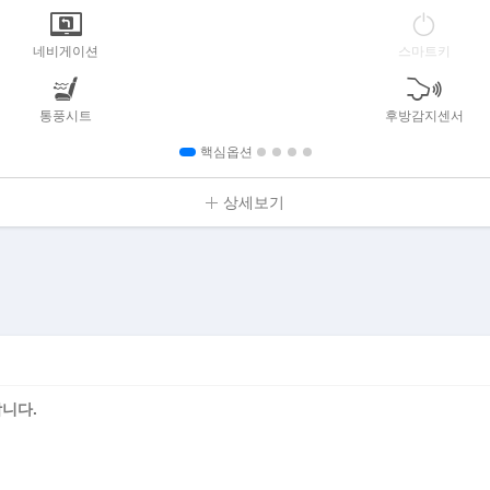
네비게이션
스마트키
통풍시트
후방감지센서
핵심옵션
상세보기
니다.