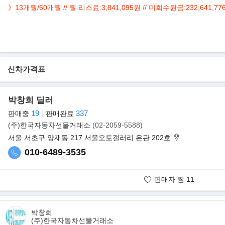
》
13개월/60개월
//
월 리스료:3,841,095원 // 미회수원금:232,641,77
▶본 차량상태..
- 정식출고
- 무사고 운행
- 5,970km 실주행
신차가격표
- 짧은 주행 최상급
- 뱅앤올룹슨 오디오
- 세련된 블랙 바디컬러
박창희 딜러
- 깔끔하게 관리된 실내/외
19
337
판매중
판매완료
- 550마력 4.0L V8 터보 럭셔리 쿠페
(주)한국자동차선물거래소
(02-2059-5588)
▶벤틀리모터스코리아, 컨티넨탈 GT ‘뮬리너’, ‘아주르’, ‘S’ 라인업 확
서울 서초구 양재동 217 서울오토갤러리 은관 202호
벤틀리모터스코리아가 공격적으로 라인업을 확장하고 있다. 대표 모델
010-6489-3535
한꺼번에 출시했다. 제각기 550마력이 넘는 ‘뮬리너’ ‘아주르’ ‘S’가 
판매자 찜
11
판매자 보유매물
박창희
(주)한국자동차선물거래소