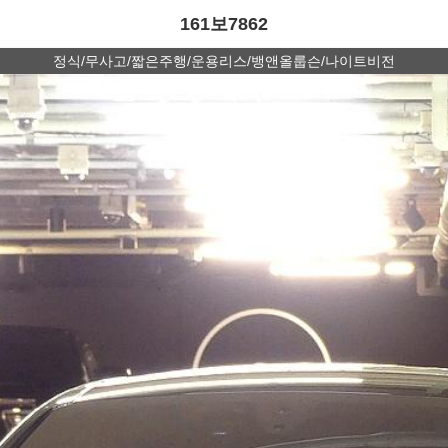
161보7862
정식/무사고/짧은주행/운용리스/뱅앤올룹슨/나이트비전