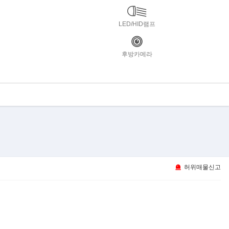
LED/HID램프
후방카메라
허위매물신고