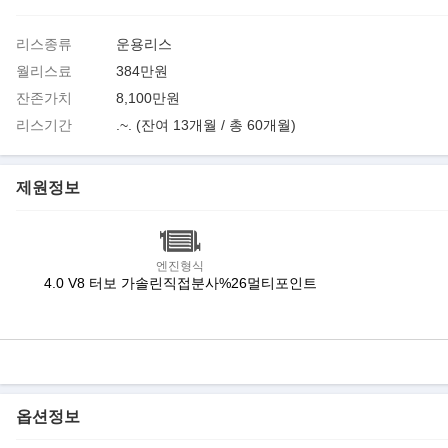
리스종류
운용리스
월리스료
384만원
잔존가치
8,100만원
리스기간
.~. (잔여 13개월 / 총 60개월)
제원정보
엔진형식
4.0 V8 터보 가솔린직접분사%26멀티포인트
옵션정보