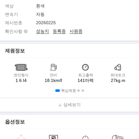
색상
흰색
변속기
자동
제시번호
20260225
성능지
등록증
사원증
확인사항
제원정보
엔진형식
연비
최고출력
최대토크
1.6 I4
18.1km/ℓ
141마력
27kg.m
핵심제원
상세보기
옵션정보