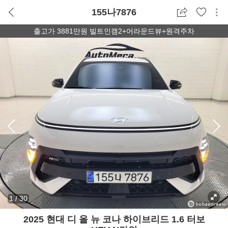
155나7876
출고가 3881만원 빌트인캠2+어라운드뷰+원격주차
1
/
30
2025 현대 디 올 뉴 코나 하이브리드 1.6 터보