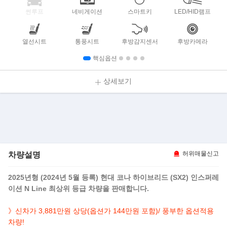
썬루프
네비게이션
스마트키
LED/HID램프
열선시트
통풍시트
후방감지센서
후방카메라
핵심옵션
상세보기
차량설명
허위매물신고
2025년형 (2024년 5월 등록) 현대 코나 하이브리드 (SX2) 인스퍼레
이션 N Line 최상위 등급 차량을 판매합니다.
》신차가 3,881만원 상당(옵션가 144만원 포함)/ 풍부한 옵션적용
차량!