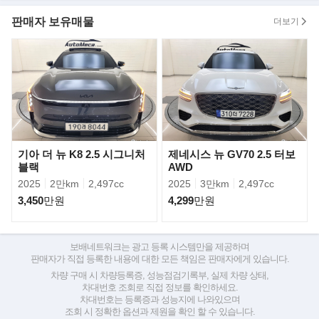
▶차량 출고시 장착한 선택옵션 (144만원 추가옵션)
판매자 보유매물
더보기
- 파킹 어시스트---------------------- 99만원
- 빌트인 캠 2, 증강현실 내비게이션---- 45만원
- 도어 & 주유구 PPF 시공차량
- 디테일킹 셀리 나노세라믹 코트 작업차량_보증서 보유
▶디테일링 보증서
기아 더 뉴 K8 2.5 시그니처
제네시스 뉴 GV70 2.5 터보
블랙
AWD
2025
2만km
2,497cc
2025
3만km
2,497cc
3,450
만원
4,299
만원
보배네트워크는 광고 등록 시스템만을 제공하며
판매자가 직접 등록한 내용에 대한 모든 책임은 판매자에게 있습니다.
차량 구매 시 차량등록증, 성능점검기록부, 실제 차량 상태,
차대번호 조회로 직접 정보를 확인하세요.
차대번호는 등록증과 성능지에 나와있으며
조회 시 정확한 옵션과 제원을 확인 할 수 있습니다.