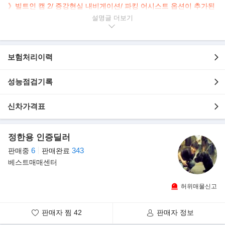
》빌트인 캠 2/ 증강현실 내비게이션/ 파킹 어시스트 옵션이 추가된
차량
설명글
》고객의 알권리를 위하여 성능기록부+사고이력+출고당시 옵션표
제공합니다.
》인기차종& 풀옵션& 짧은주행& 착한가격 차량은 주인을 오래기다
보험처리이력
리지 않습니다.
▶본 차량안내..
성능점검기록
- 1인소유
- 전국 최저가
신차가격표
- 스마트키 2개 보유
- 휠&타이어 올 A급 유지
- 2만 1천Km 실 주행 신차급 차량
정한용 인증딜러
- 신한 EZ 손해보증 보험 가입 차량
6
343
판매중
판매완료
- 풍부한 추가옵션 144만원 상당 추가
베스트매매센터
- 신차출고 그대로 완벽한 유지 관리 차량
- 출고가 3,881만원 상당_추가옵션 2가지 추가
허위매물신고
- 현대 인기소형 SUV 최신형 네오테릭옐로우 색상
- 최상급 내&외관을 보유중이며 시운전 적극 추천 합니다.
판매자 찜
42
판매자 정보
- 부족함없는 풍부한 옵션 및 최상급 관리상태를 자부합니다.