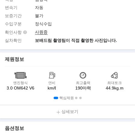
변속기
자동
보증기간
불가
수입구분
정식수입
사원증
확인사항
실차확인
보배드림 촬영팀이 직접 촬영한 사진입니다.
제원정보
엔진형식
연비
최고출력
최대토크
3.0 OM642 V6
km/ℓ
190마력
44.9kg.m
핵심제원
상세보기
옵션정보