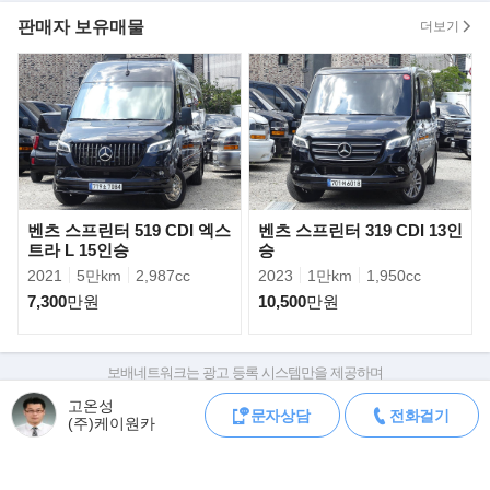
판매자 보유매물
더보기
벤츠 스프린터 519 CDI 엑스
벤츠 스프린터 319 CDI 13인
트라 L 15인승
승
2021
5만km
2,987cc
2023
1만km
1,950cc
7,300
만원
10,500
만원
519 CDI는 차체 길이에 따라 롱(Long), 엑스트라 롱(Extra Long) 등
두 가지 바디 형태를 제공한다.
국내 수입분은 독일 뒤셀도르프 공장과 뤼디스페데 공장에서 생산
보배네트워크는 광고 등록 시스템만을 제공하며
한다.
판매자가 직접 등록한 내용에 대한 모든 책임은 판매자에게 있습니다.
고온성
문자상담
전화걸기
차량 구매 시 차량등록증, 성능점검기록부, 실제 차량 상태,
(주)케이원카
차대번호 조회로 직접 정보를 확인하세요.
차대번호는 등록증과 성능지에 나와있으며
조회 시 정확한 옵션과 제원을 확인 할 수 있습니다.