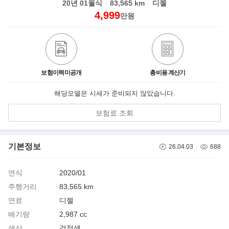
20년 01월식
83,565 km
디젤
4,999
만원
보험이력미공개
총비용 계산기
해당모델은 시세가 준비되지 않았습니다.
보험료 조회
기본정보
26.04.03
688
연식
2020/01
주행거리
83,565 km
연료
디젤
배기량
2,987 cc
색상
검정색