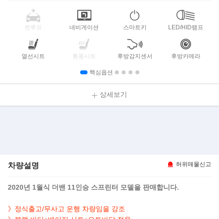
썬루프
네비게이션
스마트키
LED/HID램프
열선시트
통풍시트
후방감지센서
후방카메라
핵심옵션
상세보기
차량설명
허위매물신고
2020년 1월식 더밴 11인승 스프린터 모델을 판매합니다.
》정식출고/무사고 운행 차량임을 강조