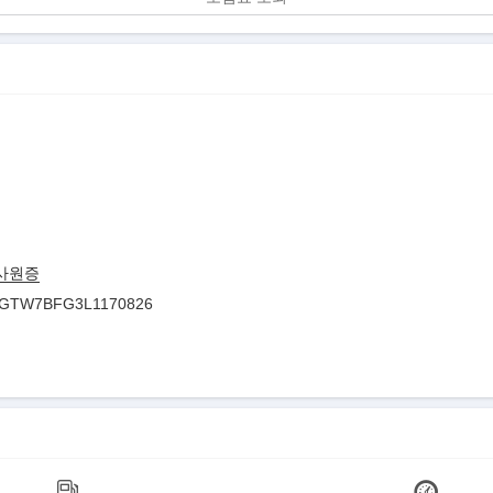
사원증
GTW7BFG3L1170826