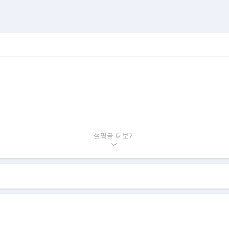
설명글
GM자동차 공장은 쉐보레 공장에서