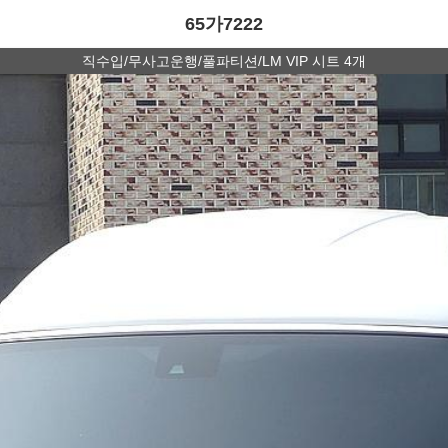
65가7222
직수입/무사고운행/풀파티션/LM VIP 시트 4개