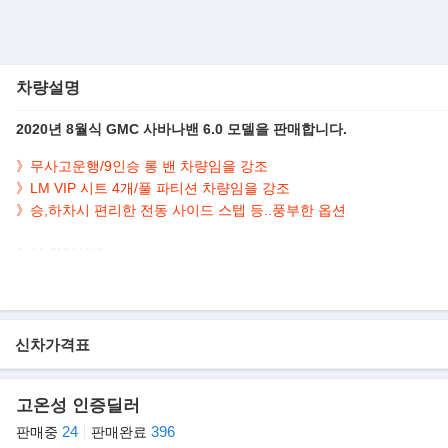
차량설명
2020년 8월식 GMC 사바나밴 6.0 모델을 판매합니다.
》무사고운행/9인승 롱 밴 차량임을 강조
》LM VIP 시트 4개/
풀 파티션 차량임을 강조
》승,하차시 편리한 전동 사이드 스텝 등..풍부한 옵션
▶본 차량상태..
- 직수입
- 무사고운행
- 60,631km 실주행
- 2열 VIP 의전 시트
신차가격표
- 흰색바디+베이지시트
- 깔끔하게 관리된 실내/외
고온성 인증딜러
▶GMC 사바나밴
24
396
판매중
판매완료
흔히 한국에서 흔히 말하는 쉐보레밴과 사바나밴이 있습니다. 미국 