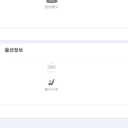
엔진형식
옵션정보
썬루프
열선시트