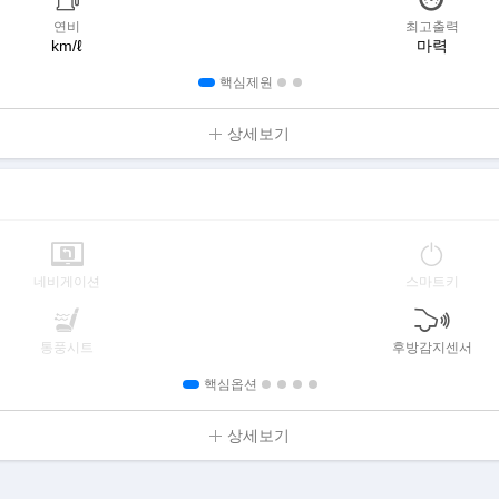
연비
최고출력
km/ℓ
마력
핵심제원
상세보기
네비게이션
스마트키
통풍시트
후방감지센서
핵심옵션
상세보기