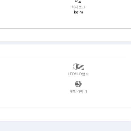
최대토크
kg.m
LED/HID램프
후방카메라