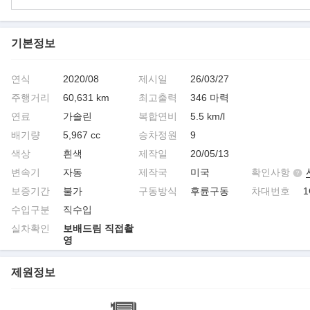
기본정보
연식
2020/08
제시일
26/03/27
주행거리
60,631 km
최고출력
346 마력
연료
가솔린
복합연비
5.5 km/l
배기량
5,967 cc
승차정원
9
색상
흰색
제작일
20/05/13
변속기
자동
제작국
미국
확인사항
보증기간
불가
구동방식
후륜구동
차대번호
1
수입구분
직수입
실차확인
보배드림 직접촬
영
제원정보