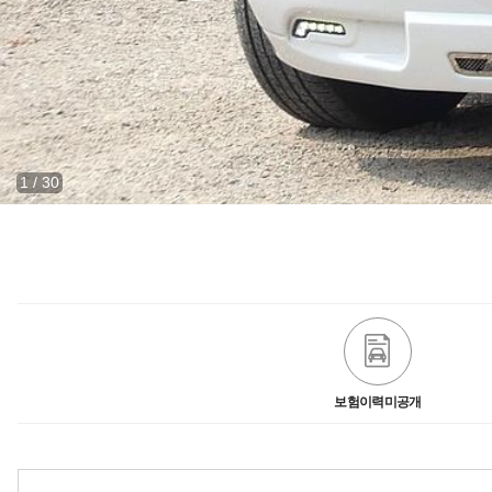
1
/
30
보험이력미공개