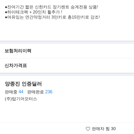
●잔여기간 짧은 신한카드 장기렌트 승계전용 상품!
●하이테크팩 + 20인치 휠추가 !
●여유있는 연간약정거리 3만키로 총15만키로 강조!
1. ■■■■■■■ 차량 정보 ■■■■■■■■
▶다른 차량대비 차별점.......
보험처리이력
;신차가 9740만원!
;신형 뉴G90 모델!
;고장적고 가벼운 2륜 !
신차가격표
;넉넉한 연간약정 3만키로!
;보험,차세,부가세 모두 포함!
;만기인수 또는 반납 선택형!
양종진 인증딜러
44
236
판매중
판매완료
▶사고와 보혐이력........
;보험이력 0원 0건
(주)탑기어모터스
;교환부위는 없습니다!
;침수이력 없습니다!
;출고 전 다시한번 성능점검가능합니다!
판매자 찜
30
▶신차보증AS
; 일반부품 5년 12만 !