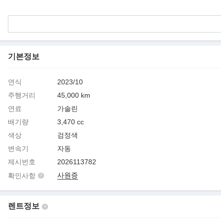
기본정보
연식
2023/10
주행거리
45,000 km
연료
가솔린
배기량
3,470 cc
색상
검정색
변속기
자동
제시번호
2026113782
사원증
확인사항
렌트정보