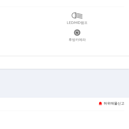
LED/HID램프
후방카메라
허위매물신고