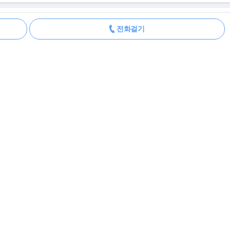
더보기
전화걸기
HEV 7인승 X-Line