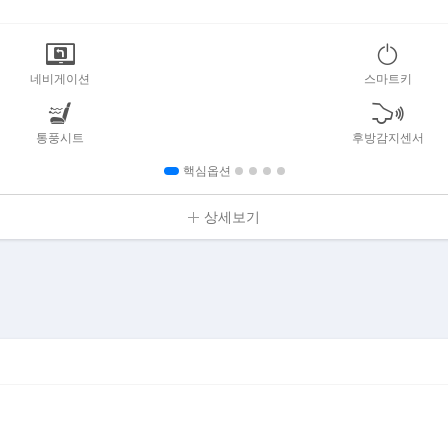
네비게이션
스마트키
통풍시트
후방감지센서
핵심옵션
상세보기