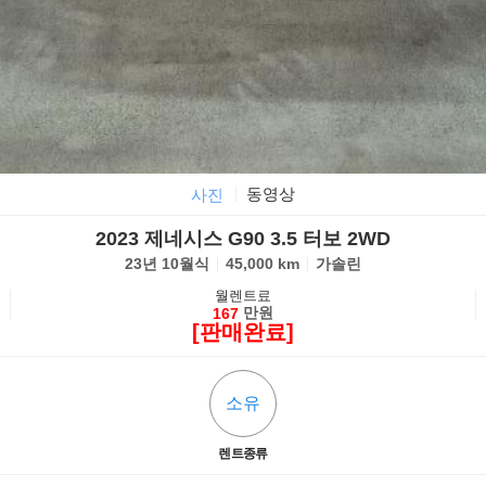
동영상
사진
2023 제네시스 G90 3.5 터보 2WD
23년 10월식
45,000 km
가솔린
월렌트료
만원
167
[판매완료]
소유
렌트종류