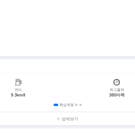
연비
최고출력
9.3km/ℓ
380마력
핵심제원
상세보기