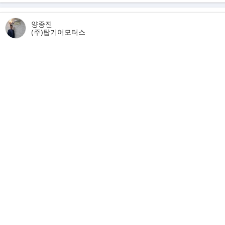
; 파워트레인 엔진변속기등 5년 12만 가능!
; 오일등 소포품 잔여쿠폰 출고일로부터 3년이내 사용가능!
판매자 보유매물
양종진
(주)탑기어모터스
▶추가옵션에 대하여
- 하이테크팩
- 20인치 휠
▶특이사항
휠기스, 앞범퍼기스
2.■■■■ 내가 이 차량을 승계받는다면?
(리스렌트 잘 모르시는분들 필독!) ■■■■■■
-모든 렌트와 리스는 할부와는 구조가 다릅니다!
;계약시 비용+ 운행기간 비용 + 만기 인수시 비용(반납시 비용)으로
;차주분에게 보증금 일부를 지급하고
;잔여기간동안 167만원씩 운행하시다가.
;만기시 차량을 그냥 반납하고 보증금전액을 환급받거나
;만기시 내 명의로 인수하려면,
제네시스 G80 [RG3](23년~현재) 3.5 터보 AWD
잔존가 차액 1753만원 지급하고 이전받는 플랜입니다!