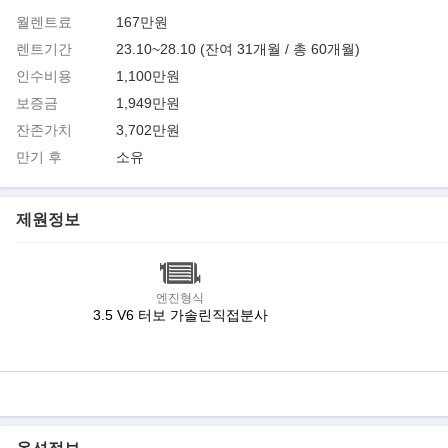
월렌트료
167만원
렌트기간
23.10~28.10 (잔여 31개월 / 총 60개월)
인수비용
1,100만원
보증금
1,949만원
잔존가치
3,702만원
만기 후
소유
제원정보
엔진형식
3.5 V6 터보 가솔린직접분사
옵션정보