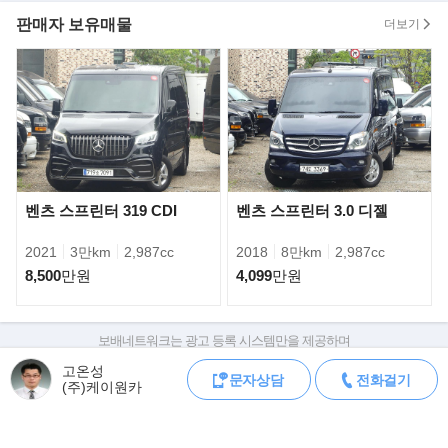
판매자 보유매물
더보기
▶
구매시 유의사항
시세보다 매우낮은 가격으로 차량을 등록한후 계약금부터 요구하는
판매자를 각별히 주의하시기 바랍니다.
벤츠 스프린터 319 CDI
벤츠 스프린터 3.0 디젤
계약금을 송금해야 할 경우에는 차량등록증과 판매자의 신분을 먼
저 확인하시는 것이 좋습니다.
2021
3만km
2,987cc
2018
8만km
2,987cc
8,500
만원
4,099
만원
▶
문의방법
전화가 부재중일시 보배드림의 무료 문자서비스를 이용하여 판매자
와 가격상담 및 차량 상담을 하실수 있습
보배네트워크는 광고 등록 시스템만을 제공하며
니다.(전화주시면 친절하고도 상세하게 설명드리도록 하겠습니다)
판매자가 직접 등록한 내용에 대한 모든 책임은 판매자에게 있습니다.
고온성
문자상담
전화걸기
차량 구매 시 차량등록증, 성능점검기록부, 실제 차량 상태,
(주)케이원카
차대번호 조회로 직접 정보를 확인하세요.
▶최상의 품질을 보장하며 최고의 만족을 약속 드립니다.
차대번호는 등록증과 성능지에 나와있으며
▶차량에 대한 상담을 원하시면 언제든 주저마시고 연락주십시오.
조회 시 정확한 옵션과 제원을 확인 할 수 있습니다.