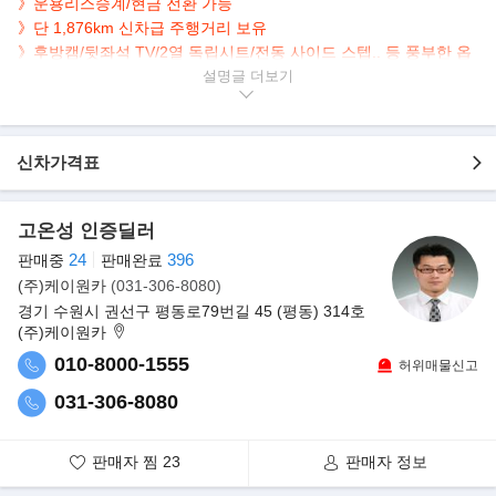
》운용리스승계/현금 전환 가능
》단 1,876km 신차급 주행거리 보유
》후방캠/뒷좌석 TV/
2열 독립시트/전동 사이드 스텝
.. 등 풍부한 옵
션
설명글
▶
본 차량상태..
- 무사고운행
신차가격표
- 1,876km 실주행
- 신차급 주행거리
- 블랙바디+ 화이트 시트
고온성 인증딜러
- 2열 독립시트 VIP 시트 적용
24
396
판매중
판매완료
(주)케이원카
(031-306-8080)
▶쉐보레 익스레스밴
경기 수원시 권선구 평동로79번길 45 (평동) 314호
국내에서는 스타크래프트사의 튜닝으로 인해 스타크래프트밴으로
(주)케이원카
많이 알려진 편이다. 화물용 외에도
010-8000-1555
익스프레스는 승용으로도 이용 가능하며, 해외에서는 견인차, 셔틀
허위매물신고
버스, 앰뷸런스, 학교 버스로도 사용되며
031-306-8080
국내에서는 연예인 차량으로 많이 사용되기도 한다.
판매자 찜
23
판매자 정보