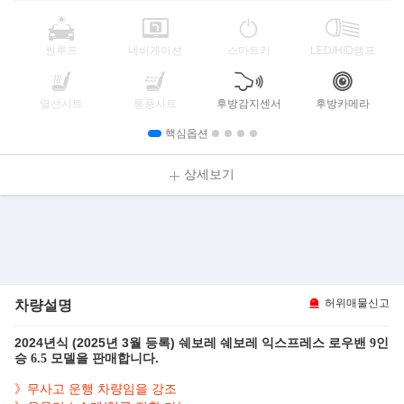
썬루프
네비게이션
스마트키
LED/HID램프
열선시트
통풍시트
후방감지센서
후방카메라
핵심옵션
상세보기
차량설명
허위매물신고
2024년식 (2025년 3월 등록) 쉐보레
쉐보레 익스프레스 로우밴 9인
모델을 판매합니다.
승 6.5
》
무사고 운행 차량임을 강조