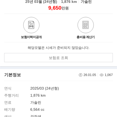
25년 03월 (24년형)
1,876 km
가솔린
9,650
만원
보험이력미공개
총비용 계산기
해당모델은 시세가 준비되지 않았습니다.
보험료 조회
기본정보
26.01.05
1,067
연식
2025/03 (24년형)
주행거리
1,876 km
연료
가솔린
배기량
6,564 cc
색상
검정색