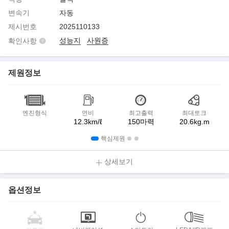
변속기
자동
제시번호
2025110133
성능지
사원증
확인사항
제원정보
엔진형식
연비
최고출력
최대토크
12.3km/ℓ
150마력
20.6kg.m
핵심제원
상세보기
옵션정보