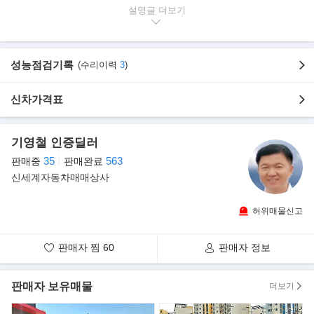
》
계약서 내에 침수/km 조작/전손 차량 일 경우 전액 환불조치 명
설명글
시
》
열선 스티어링 휠 + 하이패스 시스템(ETCS) + 매직 트렁크(42만
원) 추가옵션
성능점검기록
(수리이력
3
)
▶차량의 특징 및 정보
- 차량명: SM 6 2.0 LE AT
신차가격표
- 등급: LE
- 주행거리: 145.066 km 계약서 내에 침수/KM조작/전손 차량일경
우 전액환불조치 명시 하겠습니다.
- 색상: 다크그레이
기영철 인증딜러
- 사고유무: 무사고
35
563
판매중
판매완료
- 1년2만KM 일반부품포함 112개부품 무상AS 해드림니다.
신세계자동차매매상사
▶추가옵션
- 열선 스티어링 휠 + 하이패스 시스템(ETCS) + 매직 트렁크(42만
원) 추가옵션
허위매물신고
▶주요 옵션 사항
판매자 찜
60
판매자 정보
- 다이아몬드 광택 및 실내 크리닝 완료
- 통합 멀티미디어 순정시스템(네비게이션, 후방카메라)
- "열선시트"
판매자 보유매물
더보기
- 최고급 열차단 "썬팅"
- 순정 스마트시동 "순정스마트키2개 "