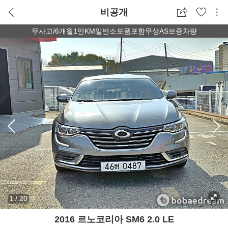
비공개
무사고/6개월1만KM일반소모품포함무상AS보증차량
1
/
20
2016 르노코리아 SM6 2.0 LE