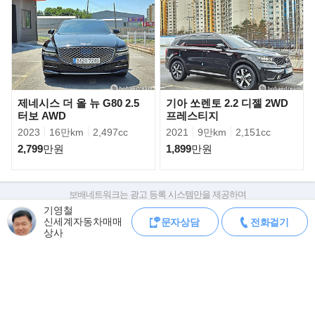
외, 운전석/동승석/사이드/커튼 에어백, 급제동 경보
시스템, 후방감지센서, -ABS, VDC(차체자세 제어 장치),
핸즈프리, 버튼시동. 하이패스룸미러. 등.
- 배터리 상태 이상 無
- 속업쇼바 상태 이상 無
- 머플러 배기구 이상 無
제네시스 더 올 뉴 G80 2.5
기아 쏘렌토 2.2 디젤 2WD
- 점등상태 이상 無
터보 AWD
프레스티지
2023
16만km
2,497cc
2021
9만km
2,151cc
※ 자세한 진단결과는 "성증점검표 보기"를 참조하세요.
2,799
만원
1,899
만원
》차량 성능점검 소견
실내 가죽 상태도 까짐 없이 매우 좋구요.
보배네트워크는 광고 등록 시스템만을 제공하며
비흡연 차량이라 잡냄새도 또한 없어 쾌적한 상태입니다.
판매자가 직접 등록한 내용에 대한 모든 책임은 판매자에게 있습니다.
기영철
평상시에 기본 경정비를 잘 해둔 차량이라 엔진, 미션 상태
신세계자동차매매
문자상담
전화걸기
차량 구매 시 차량등록증, 성능점검기록부, 실제 차량 상태,
매우 양호합니다. (시운전 OK)
상사
차대번호 조회로 직접 정보를 확인하세요.
잡소린, 누유 일체 없으며 성능점검장에서 꼼꼼히 점검했고
차대번호는 등록증과 성능지에 나와있으며
조회 시 정확한 옵션과 제원을 확인 할 수 있습니다.
원하신다면 같이 가셔서 보여드릴 수 있습니다.
보배네트워크는 통신판매중개자로 통신판매 당사자가 아니며,
시운전 또한 물론 가능하니 편하게 연락주세요.
상품·거래정보, 거래에 대하여 책임을 지지 않습니다.
[자동차 진단보증 협회] 에서 성능점검이 완료한 차량이기 때문에