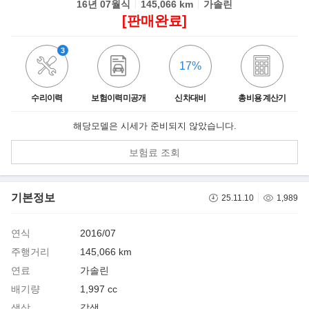
16년 07월식
145,066 km
가솔린
[판매완료]
3
17%
수리이력
보험이력미공개
신차대비
총비용 계산기
해당모델은 시세가 준비되지 않았습니다.
보험료 조회
기본정보
25.11.10
1,989
연식
2016/07
주행거리
145,066 km
연료
가솔린
배기량
1,997 cc
색상
갈색