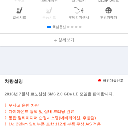
썬루프
네비게이션
스마트키
LED/HID램프
열선시트
통풍시트
후방감지센서
후방카메라
핵심옵션
상세보기
차량설명
허위매물신고
2016년 7월식 르노삼성 SM6 2.0 GDe LE 모델을 판매합니다.
》무사고 운행 차량
》다
이아몬드 광택 및 실내 크리닝 완료
》통
합 멀티미디어 순정시스템(네비게이션, 후방캠)
》1
년 2만km 일반부품 포함 112개 부품 무상 A/S 적용