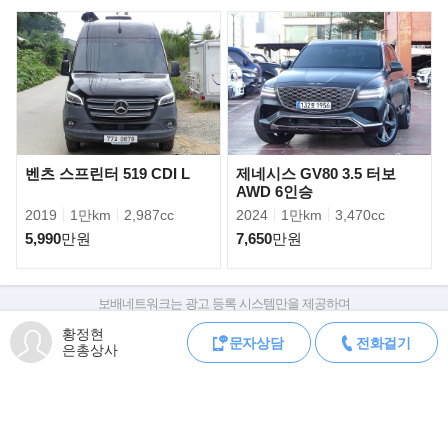
인다.
벤츠 스프린터 519 CDI L
제네시스 GV80 3.5 터보
AWD 6인승
2019
1만km
2,987cc
2024
1만km
3,470cc
5,990
만원
7,650
만원
보배네트워크는 광고 등록 시스템만을 제공하며
519 CDI는 차체 길이에 따라 롱(Long), 엑스트라 롱(Extra Long) 등
판매자가 직접 등록한 내용에 대한 모든 책임은 판매자에게 있습니다.
황정현
두 가지 바디 형태를 제공한다.
문자상담
전화걸기
차량 구매 시 차량등록증, 성능점검기록부, 실제 차량 상태,
은총상사
국내 수입분은 독일 뒤셀도르프 공장과 뤼디스페데 공장에서 생산
차대번호 조회로 직접 정보를 확인하세요.
차대번호는 등록증과 성능지에 나와있으며
한다.
조회 시 정확한 옵션과 제원을 확인 할 수 있습니다.
보배네트워크는 통신판매중개자로 통신판매 당사자가 아니며,
상품·거래정보, 거래에 대하여 책임을 지지 않습니다.