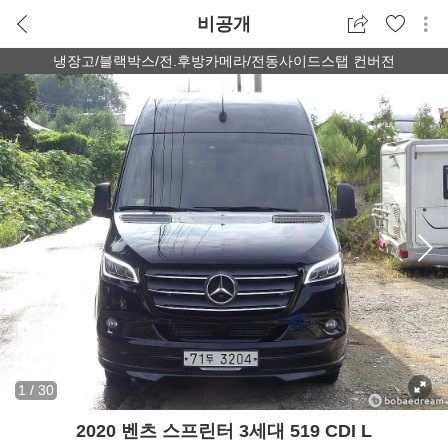
비공개
냉장고/블랙박스/전.후방카메라/전동사이드스탭 컨버전
1
/
30
2020 벤츠 스프린터 3세대 519 CDI L