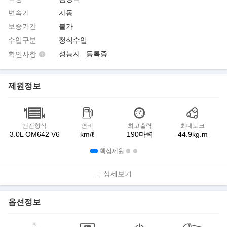
변속기
자동
보증기간
불가
수입구분
정식수입
성능지
등록증
확인사항
제원정보
엔진형식
연비
최고출력
최대토크
3.0L OM642 V6
km/ℓ
190마력
44.9kg.m
핵심제원
상세보기
옵션정보