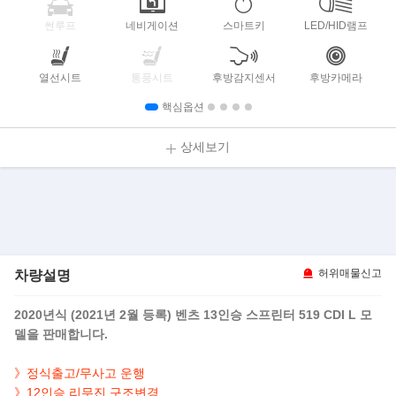
썬루프
네비게이션
스마트키
LED/HID램프
열선시트
통풍시트
후방감지센서
후방카메라
핵심옵션
상세보기
차량설명
허위매물신고
2020년식 (2021년 2월 등록) 벤츠 13인승 스프린터 519 CDI L 모
델을 판매합니다.
》정식출고/
무사고 운행
》12인승 리무진 구조변경