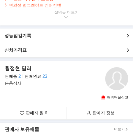
》편의성 업그레이드 컨버전밴
》18,630km 실주행/
최상급 차량상태
설명글
》
냉장고/블랙박스/노래방기계/전동사이트스텝/전.후방카메라 등..
▶본 차량상태..
성능점검기록
- 정식출고
- 무사고 운행
신차가격표
- 18,630km 실주행
- 효율적인 디젤 엔진 탑재
- 고급스러운 블랙 바디+베이직 시트
황정현 딜러
- 깔끔하게 관리된 내/외관 컨디션 유지
2
23
판매중
판매완료
- 네비/전.후방캠/
어라운드뷰/
스마트키/
자동슬라이딩도어/
전동사이드스탭
은총상사
등..
▶다임러트럭코리아, 메르세데스-벤츠 뉴 스프린터
출시..
허위매물신고
스프린터는 1995년 1세대 출시 이후 현재까지 130여개 국에서 360
만 여대(2018년 말 기준) 판매된
판매자 찜
6
판매자 정보
메르세데스-벤츠의 대표 밴이다. 이번에 선보이는 3세대 스프린터
는 지난해 2월 독일에서 공개된 차다.
판매자 보유매물
국내에는 뉴 스프린터 투어러의 319 CDI와 519 CDI 등 2종을 선보
더보기