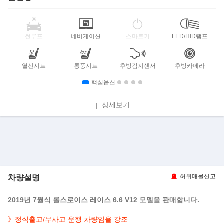
썬루프
네비게이션
스마트키
LED/HID램프
열선시트
통풍시트
후방감지센서
후방카메라
핵심옵션
상세보기
차량설명
허위매물신고
2019년 7월식 롤스로이스 레이스 6.6 V12 모델을 판매합니다.
》정식출고/무사고 운행 차량임을 강조