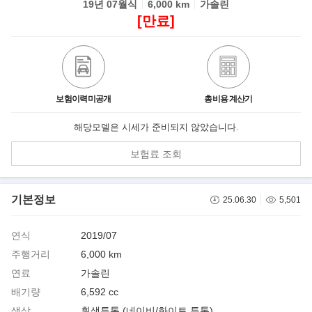
19년 07월식
6,000 km
가솔린
[만료]
보험이력미공개
총비용 계산기
해당모델은 시세가 준비되지 않았습니다.
보험료 조회
기본정보
25.06.30
5,501
연식
2019/07
주행거리
6,000 km
연료
가솔린
배기량
6,592 cc
색상
흰색투톤 (네이비/화이트 투톤)