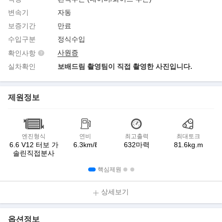
변속기
자동
보증기간
만료
수입구분
정식수입
사원증
확인사항
실차확인
보배드림 촬영팀이 직접 촬영한 사진입니다.
제원정보
엔진형식
연비
최고출력
최대토크
6.6 V12 터보 가
6.3km/ℓ
632마력
81.6kg.m
솔린직접분사
핵심제원
상세보기
옵션정보