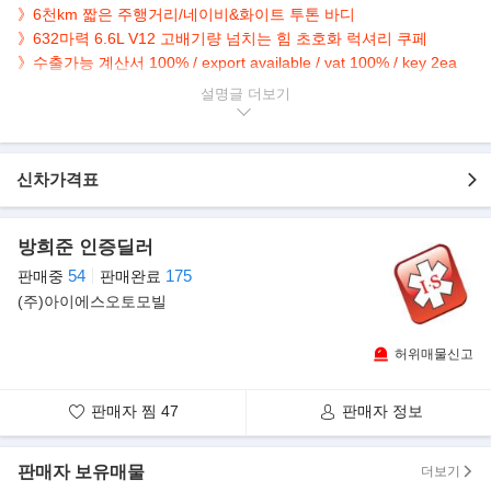
》6천km 짧은 주행거리/네이비&화이트 투톤 바디
》632마력 6.6L V12 고배기량 넘치는 힘 초호화 럭셔리 쿠페
》수출가능 계산서 100% / export available / vat 100% / key 2ea
》제 작 연 월 2019년 06월 / 제 작 연 월 2019년 06월 / 제 작 연 월
설명글
2019년 06월
》100% 현금차량 (할부,리스 조건에맞게 자유롭게 이용가능)
》소유자 변경 전혀없는 1인소유 차량
신차가격표
》오리지널 듀오톤 바디 랩핑X
》오리지널 측면 더블 코치라인
방희준 인증딜러
▶본 차량상태..
54
175
판매중
판매완료
- 정식출고
(주)아이에스오토모빌
- 무사고 운행
- 6,000km 실주행
- 짧은주행 및 최상급
허위매물신고
- 네이비&화이트 투톤 바디
- 632마력 12기통 럭셔리 쿠페
판매자 찜
47
판매자 정보
- 깔끔하게 관리된 내/외관 보유
- 옵션으로 후방캠/HUD/크루즈컨트롤/열선.통풍.전동.메모리시트
판매자 보유매물
등..
더보기