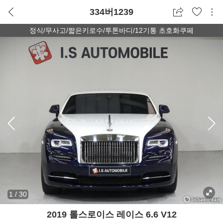
334버1239
정식/무사고/짧은키로수/투톤바디/12기통 초호화쿠페
1
/
30
2019 롤스로이스 레이스 6.6 V12