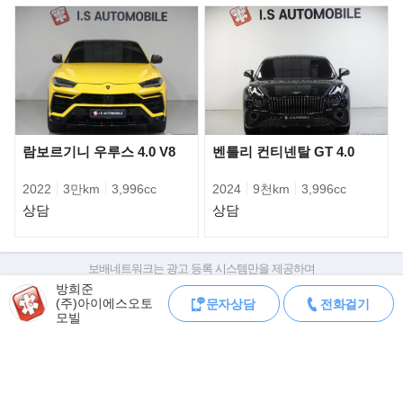
▶판매자의 한마디
100% 실매물만을 취급하는 주식회사 아이에스 오토모빌 입니다.
㈜아이에스 오토모빌은 모든 상품용 차량이 전시장 입고전 충분한
시운전, 경정비, 전수검사를 통하여 광고,운영 하고 있습니다.
서울 서초 오토갤러리(수입차전시장), 서울 강서 등촌매매단지(국
산차전시장), 경기 수원 SK V1(수입,국산전시장) 3개의 오프라인 전
람보르기니 우루스 4.0 V8
벤틀리 컨티넨탈 GT 4.0
시장을 운영하고 있으며
리스,할부 등 금융상품을 고객님의 눈높이에 맞춰 최소한의 금리로
2022
3만km
3,996cc
2024
9천km
3,996cc
도움 드리고 있습니다.
상담
상담
저녁 늦은 시간에도 방문판매, 상담, 시승 가능 하도록 시스템이 갖
춰져 있습니다.
보배네트워크는 광고 등록 시스템만을 제공하며
또, 고객님께서 소유하고 계신 차량과 대차, 위탁판매 모두 가능합
판매자가 직접 등록한 내용에 대한 모든 책임은 판매자에게 있습니다.
방희준
니다.
(주)아이에스오토
문자상담
전화걸기
차량 구매 시 차량등록증, 성능점검기록부, 실제 차량 상태,
모빌
차대번호 조회로 직접 정보를 확인하세요.
전시,광고 차량에 대하여 관련서류 팩스,문자 받아 보실수 있으니
차대번호는 등록증과 성능지에 나와있으며
언제든지 문의 주십시오.
조회 시 정확한 옵션과 제원을 확인 할 수 있습니다.
보배네트워크는 통신판매중개자로 통신판매 당사자가 아니며,
서울 서초 전시장 (서초구 양재동 217번지 서울오토갤러리)
상품·거래정보, 거래에 대하여 책임을 지지 않습니다.
서울 강서 전시장 (강서구 등촌동 15-7번지 등촌매매단지)