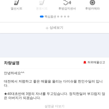
열선시트
통풍시트
후방감지센서
후방카메라
핵심옵션
상세보기
차량설명
허위매물신고
안녕하세요^^
대전에서 저렴하고 좋은 매물을 올리는 다이슈몰 한인수딜러 입니
다.
★40대초반에 3명의 자녀를 두고있습니다. 정직한딜러 부끄럽지 않
은 아버지가 되겠습니다.
그리고 15년동안 맞벌이하는 저희부부를 도와주시고 그리고 서연
설명글