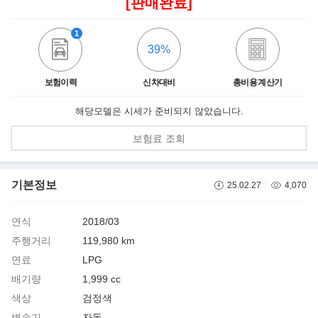
[판매완료]
1
39%
보험이력
신차대비
총비용 계산기
해당모델은 시세가 준비되지 않았습니다.
보험료 조회
기본정보
25.02.27
4,070
연식
2018/03
주행거리
119,980 km
연료
LPG
배기량
1,999 cc
색상
검정색
변속기
자동