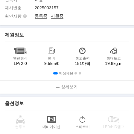
제시번호
2025003157
등록증
사원증
확인사항
제원정보
엔진형식
연비
최고출력
최대토크
LPi 2.0
9.5km/ℓ
151마력
19.8kg.m
핵심제원
상세보기
옵션정보
썬루프
네비게이션
스마트키
LED/HID램프