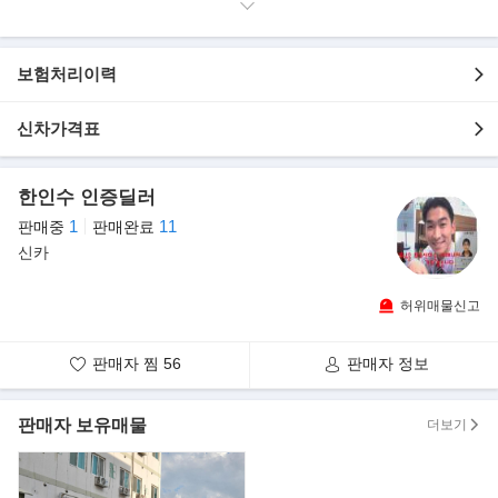
태건소은이를 키워주신 장인장모님 감사드리며
앞으로도 우리 일곱식구 행복하게 같이 살면서 당당한 사위가 되도
록 노력하겠습니다.
보험처리이력
상담은 연중무휴 새벽1시까지 가능합니다. 19년동안 매매업을 바탕
으로 고객님들께 겸손하고 좋은매물을 정직하게 보답하겠습니다.★
신차가격표
★이번에 인천 뉴스보신분은은 아실겁니다. 인천 부천 서울 경기도
일부지역에서 아직도 근절되지않는 허위매물
한인수 인증딜러
1
11
판매중
판매완료
정말이지 대전에서 중고차를 하기를 잘했다고 생각이듭니다. 시세
보다150~300만원싼차는 90%이상 없는차입니다.
신카
고객님들 인터넷에 평균시세보다 현저히 싼매물은 없거나 허위매물
허위매물신고
입니다.
아니면 사고차 침수차일 확률도 많고요 절대 속지마세요~!!!
판매자 찜
56
판매자 정보
☆ 차량 정보 ☆
판매자 보유매물
더보기
■ 차종 (색상포함) : 쏘나타 뉴 라이즈 [검정색]