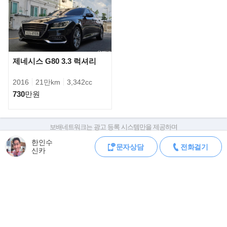
■ 등급 : LPI 스타일
■ 년식 : 2017년3월식
■ KM : 119980km( 년식대비 짧은주행거리이며 관리는 잘한챠량입
니다. )
제네시스 G80 3.3 럭셔리
■ 연료 : LPG[일반인가능]
2016
21만km
3,342cc
730
만원
■ 배기량 :1999cc
■ 차량번호 :465노4295
보배네트워크는 광고 등록 시스템만을 제공하며
판매자가 직접 등록한 내용에 대한 모든 책임은 판매자에게 있습니다.
★제조사옵션
한인수
문자상담
전화걸기
차량 구매 시 차량등록증, 성능점검기록부, 실제 차량 상태,
신카
▶ 파워트레인/성능 : LPi 2.0 엔진6단 자동변속기, 풋 파킹 브레이
차대번호 조회로 직접 정보를 확인하세요.
크, 엑티브 에코 시스템, 뒷좌석 에어벤트, 전동식 파워 스티어링(속
차대번호는 등록증과 성능지에 나와있으며
도 감응형)
조회 시 정확한 옵션과 제원을 확인 할 수 있습니다.
보배네트워크는 통신판매중개자로 통신판매 당사자가 아니며,
상품·거래정보, 거래에 대하여 책임을 지지 않습니다.
▶ 안전 : 7 에어백 시스템(운전석/동승석 어드밴스드 에어백, 운전
석 무릎, 운전석/동승석 사이드, 전복 대응 커튼), 앞좌석 후방 충격
저감 시스템, 샤시 통합 제어 시스템(VSM),
모바일 중고차 등록
공지