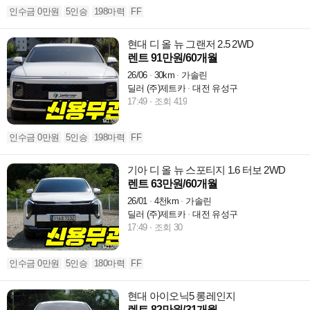
인수금 0만원
5인승
198마력
FF
현대 디 올 뉴 그랜저 2.5 2WD
렌트 91만원/60개월
26/06
30km
가솔린
딜러 (주)제트카
대전 유성구
17:49
조회 419
인수금 0만원
5인승
198마력
FF
기아 디 올 뉴 스포티지 1.6 터보 2WD
렌트 63만원/60개월
26/01
4천km
가솔린
딜러 (주)제트카
대전 유성구
17:49
조회 30
인수금 0만원
5인승
180마력
FF
현대 아이오닉5 롱레인지
렌트 82만원/31개월