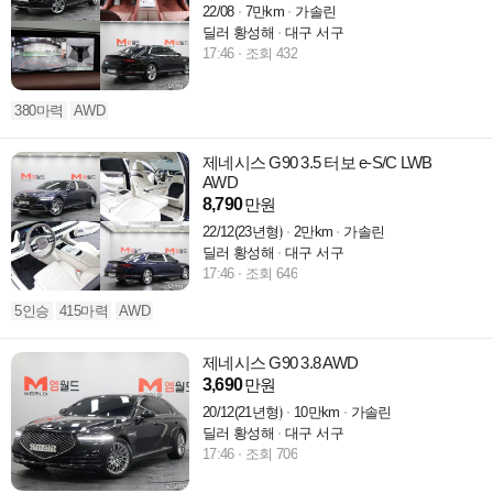
22/08
7만km
가솔린
딜러 황성해
대구 서구
17:46
조회 432
380마력
AWD
제네시스 G90 3.5 터보 e-S/C LWB
AWD
8,790
만원
22/12(23년형)
2만km
가솔린
딜러 황성해
대구 서구
17:46
조회 646
5인승
415마력
AWD
제네시스 G90 3.8 AWD
3,690
만원
20/12(21년형)
10만km
가솔린
딜러 황성해
대구 서구
17:46
조회 706