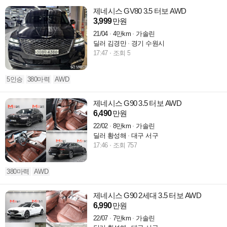
제네시스 GV80 3.5 터보 AWD
3,999
만원
21/04
4만km
가솔린
딜러 김경만
경기 수원시
17:47
조회 5
5인승
380마력
AWD
제네시스 G90 3.5 터보 AWD
6,490
만원
22/02
8만km
가솔린
딜러 황성해
대구 서구
17:46
조회 757
380마력
AWD
제네시스 G90 2세대 3.5 터보 AWD
6,990
만원
22/07
7만km
가솔린