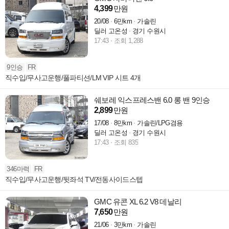
4,399
만원
20/08
6만km
가솔린
딜러 고온성
경기 수원시
17:43
조회 1,288
9인승
FR
직수입/무사고운행/풀파티션/LM VIP 시트 4개
쉐보레 익스프레스밴 6.0 롱 밴 9인승
2,899
만원
17/08
8만km
가솔린/LPG겸용
딜러 고온성
경기 수원시
17:43
조회 835
346마력
FR
직수입/무사고운행/뒷좌석 TV/전동사이드스텝
GMC 유콘 XL 6.2 V8 데날리
7,650
만원
21/06
3만km
가솔린