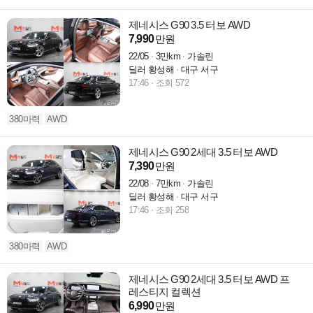
제네시스 G90 3.5 터보 AWD
7,990
만원
22/05
3만km
가솔린
딜러 황성해
대구 서구
17:46
조회 572
380마력
AWD
제네시스 G90 2세대 3.5 터보 AWD
7,390
만원
22/08
7만km
가솔린
딜러 황성해
대구 서구
17:46
조회 258
380마력
AWD
제네시스 G90 2세대 3.5 터보 AWD 프
레스티지 컬렉션
6,990
만원