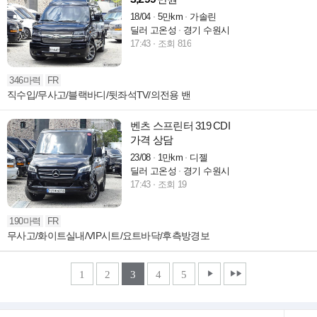
18/04
5만km
가솔린
딜러 고온성
경기 수원시
17:43
조회 816
346마력
FR
직수입/무사고/블랙바디/뒷좌석TV/의전용 밴
벤츠 스프린터 319 CDI
가격 상담
23/08
1만km
디젤
딜러 고온성
경기 수원시
17:43
조회 19
190마력
FR
무사고/화이트실내/VIP시트/요트바닥/후측방경보
1
2
3
4
5