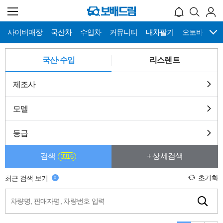
사이버매장
국산차
수입차
커뮤니티
내차팔기
오토바이
메
뉴
국산·수입
리스렌트
네
이
게
제조사
이
션
모델
등급
검색
+ 상세검색
3316
초기화
최근 검색 보기
0