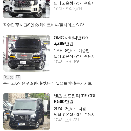
딜러 고온성
경기 수원시
17:43
조회 2,514
직수입/무사고/9인승/화이트바디/풀사이즈 SUV
GMC 사바나밴 6.0
3,299
만원
19/07
8만km
가솔린
딜러 고온성
경기 수원시
17:43
조회 196
9인승
FR
무사고/6인승구조변경/뒷좌석TV/요트바닥/루가시트
벤츠 스프린터 319 CDI
8,500
만원
21/04
3만km
디젤
딜러 고온성
경기 수원시
17:43
조회 331