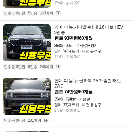
17:49
조회 297
인수금 0만원
5인승
163마력
FF
기아 더 뉴 카니발 4세대 1.6 터보 HEV
9인승
렌트 93만원/60개월
26/06
30km
가솔린+전기
딜러 (주)제트카
대전 유성구
17:49
조회 347
인수금 0만원
9인승
245마력
FF
현대 디 올 뉴 싼타페 2.5 가솔린 터보
2WD
렌트 74만원/60개월
25/08
7천km
가솔린
딜러 (주)제트카
대전 유성구
17:49
조회 841
인수금 0만원
281마력
FF