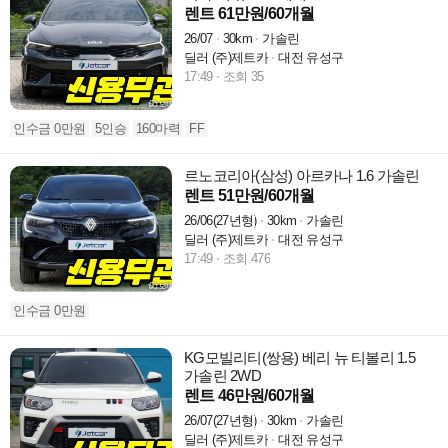
렌트 61만원/60개월
26/07
30km
가솔린
딜러 (주)제트카
대전 유성구
17:49
조회 35
인수금 0만원
5인승
160마력
FF
르노코리아(삼성) 아르카나 1.6 가솔린
렌트 51만원/60개월
26/06(27년형)
30km
가솔린
딜러 (주)제트카
대전 유성구
17:49
조회 476
인수금 0만원
KG모빌리티(쌍용) 베리 뉴 티볼리 1.5
가솔린 2WD
렌트 46만원/60개월
26/07(27년형)
30km
가솔린
딜러 (주)제트카
대전 유성구