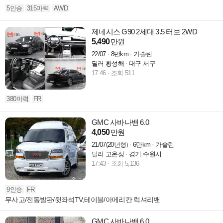
5인승
315마력
AWD
제네시스 G90 2세대 3.5 터보 2WD
5,490
만원
22/07
8만km
가솔린
딜러 황성해
대구 서구
17:46
조회 511
380마력
FR
GMC 사바나밴 6.0
4,050
만원
21/07(20년형)
6만km
가솔린
딜러 고온성
경기 수원시
17:43
조회 5,136
9인승
FR
무사고/전동발판/뒷좌석TV,테이블/아메리칸 럭셔리밴
GMC 사바나밴 6.0