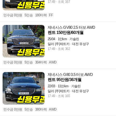
17:49
조회 167
인수금 0만원
5인승
180마력
FF
제네시스 GV80 2.5 터보 AWD
렌트 150만원/60개월
25/04
1만km
가솔린
딜러 (주)제트카
대전 유성구
17:49
조회 362
인수금 0만원
5인승
304마력
AWD
제네시스 G80 3.5 터보 AWD
렌트 95만원/36개월
22/03
11만km
가솔린
딜러 (주)제트카
대전 유성구
17:49
조회 165
인수금 0만원
5인승
380마력
AWD