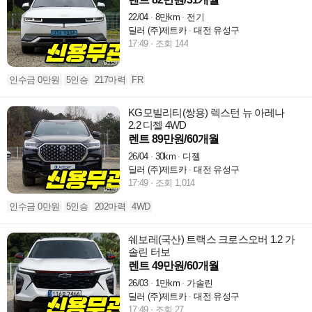
22/04
8만km
전기
딜러 (주)제트카
대전 유성구
17:49
조회 144
인수금 0만원
5인승
217마력
FR
KG모빌리티(쌍용) 렉스턴 뉴 아레나
2.2 디젤 4WD
렌트 89만원/60개월
26/04
30km
디젤
딜러 (주)제트카
대전 유성구
17:49
조회 1,014
인수금 0만원
5인승
202마력
4WD
쉐보레(국산) 트랙스 크로스오버 1.2 가
솔린 터보
렌트 49만원/60개월
26/03
1만km
가솔린
딜러 (주)제트카
대전 유성구
17:49
조회 27