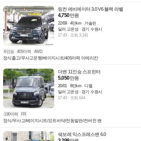
링컨 에비에이터 3.0 V6 블랙 라벨
4,750
만원
22/09
4만km
가솔린
딜러 고온성
경기 수원시
17:43
조회 3,141
6인승
405마력
4WD
정식출고/무사고운행/베이지시트/405마력 아메리칸
더밴 11인승 스프린터
5,050
만원
20/01
8만km
디젤
딜러 고온성
경기 수원시
17:43
조회 644
190마력
FR
정식/무사고/베이지시트/요트바닥/전동발판/컨버전 밴
쉐보레 익스프레스밴 6.0
3,299
만원