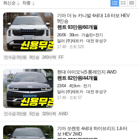
기아 더 뉴 카니발 4세대 1.6 터보 HEV
9인승
렌트 93만원/60개월
26/06
30km
가솔린+전기
딜러 (주)제트카
대전 유성구
17:49
조회 528
인수금 0만원
9인승
245마력
FF
현대 아이오닉5 롱레인지 AWD
렌트 82만원/44개월
23/04
4만km
전기
딜러 (주)제트카
대전 유성구
17:49
조회 57
인수금 0만원
5인승
325마력
AWD
기아 쏘렌토 4세대 하이브리드 1.6 터
보 HEV 2WD