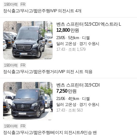
190마력
FR
정식출고/무사고/짧은주행/VIP 의전시트 4개
벤츠 스프린터 519 CDI 엑스트라 L
12,800
만원
23/05
5천km
디젤
딜러 고온성
경기 수원시
17:43
조회 1,579
190마력
FR
정식출고/무사고/짧은주행거리/VIP 의전 시트 적용
벤츠 스프린터 319 CDI
7,250
만원
21/06
4만km
디젤
딜러 고온성
경기 수원시
17:43
조회 563
190마력
FR
정식출고/무사고/짧은주행/베이지 의전시트/9인승 밴