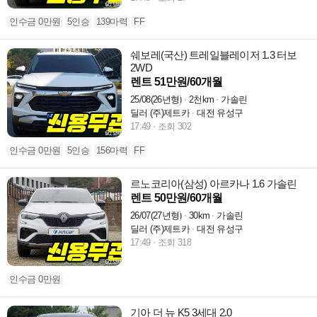
인수금 0만원
5인승
139마력
FF
쉐보레(국산) 트레일블레이저 1.3 터보
2WD
렌트 51만원/60개월
25/08(26년형)
2천km
가솔린
딜러 (주)제트카
대전 유성구
17:49
조회 302
인수금 0만원
5인승
156마력
FF
르노코리아(삼성) 아르카나 1.6 가솔린
렌트 50만원/60개월
26/07(27년형)
30km
가솔린
딜러 (주)제트카
대전 유성구
17:49
조회 318
인수금 0만원
기아 더 뉴 K5 3세대 2.0