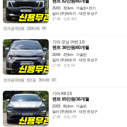
렌트 82만원/60개월
25/03
3만km
가솔린+전기
딜러 (주)제트카
대전 유성구
17:49
조회 415
인수금 0만원
230마력
FF
기아 모닝 어반 1.0
렌트 36만원/60개월
25/04
2만km
가솔린
딜러 (주)제트카
대전 유성구
17:49
조회 54
인수금 0만원
5인승
76마력
FF
기아 K8 2.5
렌트 65만원/36개월
22/03
8만km
가솔린
딜러 (주)제트카
대전 유성구
17:49
조회 276