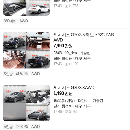
딜러 황성해
대구 서구
17:46
조회 733
380마력
AWD
제네시스 G90 3.5 터보 e-S/C LWB
AWD
7,990
만원
23/03
10만km
가솔린
딜러 황성해
대구 서구
17:46
조회 100
5인승
415마력
AWD
제네시스 G80 3.3 AWD
1,490
만원
16/11(17년형)
13만km
가솔린
딜러 황성해
대구 서구
17:46
조회 489
5인승
282마력
AWD