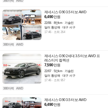
380마력
AWD
제네시스 G90 3.5 터보 AWD
6,490
만원
22/06
8만km
가솔린
딜러 황성해
대구 서구
17:46
조회 264
380마력
AWD
제네시스 G90 2세대 3.5 터보 AWD 프
레스티지 컬렉션
7,590
만원
22/07
5만km
가솔린
딜러 황성해
대구 서구
17:46
조회 957
380마력
AWD
제네시스 G90 3.5 터보 AWD
6,490
만원