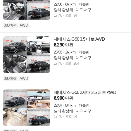
22/08
8만km
가솔린
딜러 황성해
대구 서구
17:46
조회 94
380마력
AWD
제네시스 G90 3.5 터보 AWD
6,290
만원
23/03
2만km
가솔린
딜러 황성해
대구 서구
17:46
조회 204
380마력
AWD
제네시스 G90 2세대 3.5 터보 AWD
6,990
만원
22/07
8만km
가솔린
딜러 황성해
대구 서구
17:46
조회 84