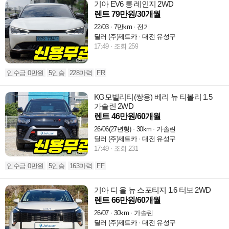
기아 EV6 롱 레인지 2WD
렌트 79만원/30개월
22/03
7만km
전기
딜러 (주)제트카
대전 유성구
17:49
조회 259
인수금 0만원
5인승
228마력
FR
KG모빌리티(쌍용) 베리 뉴 티볼리 1.5
가솔린 2WD
렌트 46만원/60개월
26/06(27년형)
30km
가솔린
딜러 (주)제트카
대전 유성구
17:49
조회 231
인수금 0만원
5인승
163마력
FF
기아 디 올 뉴 스포티지 1.6 터보 2WD
렌트 66만원/60개월
26/07
30km
가솔린
딜러 (주)제트카
대전 유성구