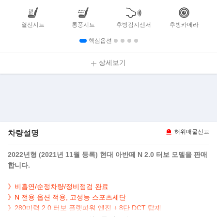
열선시트
통풍시트
후방감지센서
후방카메라
핵심옵션
상세보기
차량설명
허위매물신고
2022년형 (2021년 11월 등록) 현대 아반떼 N 2.0 터보 모델을 판매
합니다.
》비흡연/순정차량/정비점검 완료
》
N 전용 옵션 적용,
고성능 스포츠세단
》280마력 2.0 터보 플랫파워 엔진 +
8단 DCT
탑재