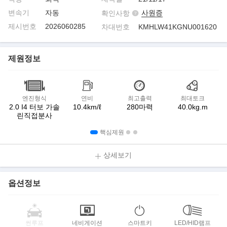
변속기
자동
사원증
확인사항
제시번호
2026060285
차대번호
KMHLW41KGNU001620
제원정보
엔진형식
연비
최고출력
최대토크
2.0 I4 터보 가솔
10.4km/ℓ
280마력
40.0kg.m
린직접분사
핵심제원
상세보기
옵션정보
썬루프
네비게이션
스마트키
LED/HID램프