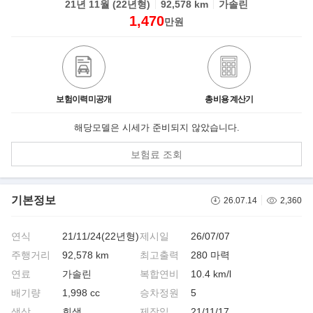
21년 11월 (22년형)
92,578 km
가솔린
1,470
만원
보험이력미공개
총비용 계산기
해당모델은 시세가 준비되지 않았습니다.
보험료 조회
기본정보
26.07.14
2,360
연식
21/11/24(22년형)
제시일
26/07/07
주행거리
92,578 km
최고출력
280 마력
연료
가솔린
복합연비
10.4 km/l
배기량
1,998 cc
승차정원
5
색상
회색
제작일
21/11/17