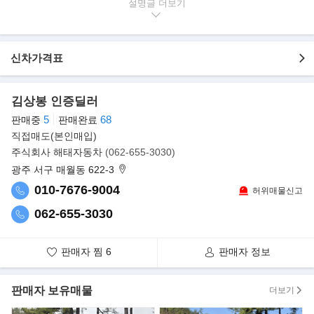
설명글
▶차량 정보
- 차량명 : 현대 올 뉴 아반떼(CN7) N 2.0
- 연식 : 2022년식 (최초등록 2021.11)
신차가격표
- 연료 : 가솔린
- 미션 : 오토
- 배기량 : 1,998cc
김상봉 인증딜러
- 주행거리 : 92,578km
5
68
판매중
판매완료
- 색상 : 회색
직접매도(본인매입)
- 판매가격 : 1,550만원
주식회사 해태자동차
(062-655-3030)
광주 서구 매월동 622-3
▶옵션 및 특징
010-7676-9004
허위매물신고
- N 전용 스포츠 디자인
- N 전용 휠
062-655-3030
- 버킷 스타일 스포츠 시트
- 후방카메라
판매자 찜
6
판매자 정보
- 스마트키
- 오토에어컨
- 크루즈 컨트롤
판매자 보유매물
더보기
- 다양한 편의 및 안전 옵션 적용