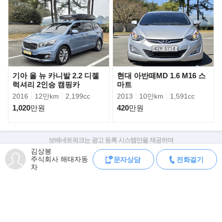
▶차량 상태
- 엔진 및 미션 상태 양호
- 하체 및 주행감 우수
- 실내외 관리 상태 깔끔
- 비흡연 차량
- 순정 차량(튜닝 없음)
기아 올 뉴 카니발 2.2 디젤
현대 아반떼MD 1.6 M16 스
- 매입 후 기본 정비 및 점검 완료
럭셔리 2인승 캠핑카
마트
2016
12만km
2,199cc
2013
10만km
1,591cc
▶사고 여부
1,020
만원
420
만원
- 사고이력 있음
- 자세한 수리 내역은 방문 시 또는 문의 시 안내드리겠습니다.
▶판매 안내
보배네트워크는 광고 등록 시스템만을 제공하며
판매자가 직접 등록한 내용에 대한 모든 책임은 판매자에게 있습니다.
- 안녕하세요. 현대 올 뉴 아반떼(CN7) N 2.0 판매합니다.
김상봉
주식회사 해태자동
문자상담
전화걸기
- 차량은 직접 보시고 시승 가능합니다.
차량 구매 시 차량등록증, 성능점검기록부, 실제 차량 상태,
차
차대번호 조회로 직접 정보를 확인하세요.
- 성능점검 완료 차량이며, 궁금하신 사항은 언제든 문의 주세요.
차대번호는 등록증과 성능지에 나와있으며
- 판매가격 : 1,550만원 (절충 상담 가능)
조회 시 정확한 옵션과 제원을 확인 할 수 있습니다.
- 비흡연 차량으로 실내 컨디션도 깔끔하게 유지되어 있으며, 튜닝
보배네트워크는 통신판매중개자로 통신판매 당사자가 아니며,
없이 순정 상태를 유지한 차량입니다.
상품·거래정보, 거래에 대하여 책임을 지지 않습니다.
매입 후 기본 정비 및 점검까지 완료하여 바로 운행하실 수 있습니