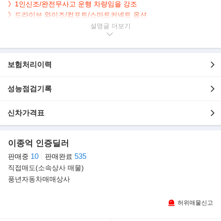
》1인신조/완전무사고 운행 차량임을 강조
》드라이브 와이즈/컴포트/스마트커넥트 옵션
설명글
▶차량 설명
- 사고여부 : 완전무사고(무도색). 1인신조, 신차수준
- 차 종 : 기아 더 뉴K5 하이브리드(DL3) 2.0 HEV 노블레스
- 연 식 : 2024년
보험처리이력
- 색 상 : 흰색
- 주행거리 : 33,316Km
- 내 / 외관 : 실내와 실외가 깔끔하고 청결합니다.
성능점검기록
▶차량(추가옵션/장점)상세
신차가격표
- 드라이브와이즈
- 컴포트
- 스마트커넥트
이종억 인증딜러
10
535
판매중
판매완료
▶판매자의 한마디
직접매도(소속상사 매물)
안녕하세요.
풍년자동차매매상사
현대캐피탈 제휴 안심매매상사
24년째 풍년자동차를 운영하고있는
대표 이종억 입니다.
허위매물신고
현재 보시는 차량은 매입부터 판매까지