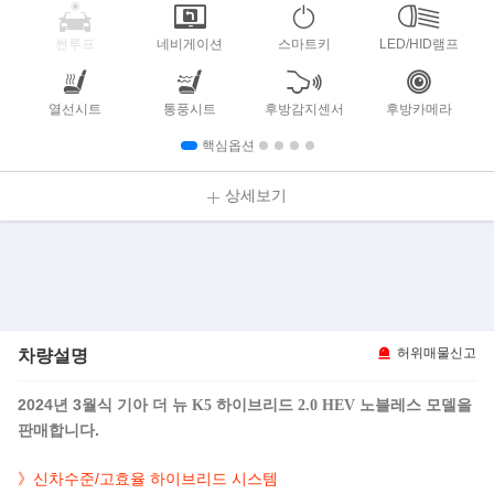
썬루프
네비게이션
스마트키
LED/HID램프
열선시트
통풍시트
후방감지센서
후방카메라
핵심옵션
상세보기
차량설명
허위매물신고
2024년 3월식
모델을
기아 더 뉴 K5 하이브리드 2.0 HEV 노블레스
판매합니다.
》신차수준/고효율 하이브리드 시스템