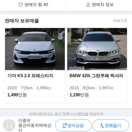
직접 관리하고 있는 차량입니다.
판매자 찜
40
판매자 정보
100%실매물임을 이름을 걸고 약속드립니다.
》알려드립니다
판매자 보유매물
더보기
저희 풍년자동차는
박리다매 판매 및
전국 가격경쟁으로 인해,
시세대비 저렴하게 판매중입니다.
따라서 중고차 구매시,
정찰제 원칙으로 진행됨을 알려드립니다.
》중고차(할부/리스)금융서비스
기아 K5 2.0 프레스티지
BMW 420i 그란쿠페 럭셔리
현재 저희매장은
현대캐피탈 제휴매매상사로,
2020
7만km
1,999cc
2016
8만km
1,997cc
합리적인 금리로 이용하실수있습니다.
1,490
만원
1,190
만원
ex) 1,000만원 할부시 월평균 납입금
183,714원- (신용등급에따라 차등)
》차량 문의 방법
보배네트워크는 광고 등록 시스템만을 제공하며
판매자가 직접 등록한 내용에 대한 모든 책임은 판매자에게 있습니다.
- 차량은 수원IC근처 오토허브매매단지 실내주차 중입니다.
이종억
풍년자동차매매상
문자상담
전화걸기
차량 구매 시 차량등록증, 성능점검기록부, 실제 차량 상태,
(용인시 기흥구 중부대로242, A동3층 W341.342호 풍년상사)
사
차대번호 조회로 직접 정보를 확인하세요.