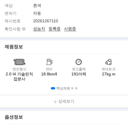
색상
흰색
변속기
자동
제시번호
20261267110
성능지
등록증
사원증
확인사항
제원정보
엔진형식
연비
최고출력
최대토크
2.0 I4 가솔린직
18.8km/ℓ
191마력
27kg.m
접분사
핵심제원
상세보기
옵션정보