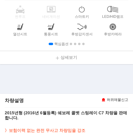
썬루프
네비게이션
스마트키
LED/HID램프
열선시트
통풍시트
후방감지센서
후방카메라
핵심옵션
상세보기
차량설명
허위매물신고
2015년형 (2016년 6월등록) 쉐보레 콜벳 스팅레이 C7 차량을 판매
합니다.
》보험이력 없는 완전 무사고 차량임을 강조