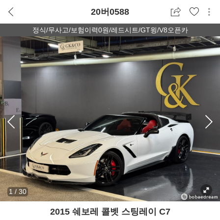
20버0588
정식/무사고/보험이력0원/레드시트/GT윙/V8오픈카
1
/
30
2015 쉐보레 콜벳 스팅레이 C7