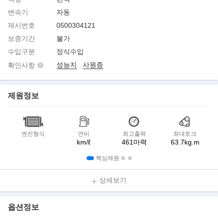
변속기
자동
제시번호
0500304121
보증기간
불가
수입구분
정식수입
성능지
사원증
확인사항
제원정보
엔진형식
연비
최고출력
최대토크
km/ℓ
461마력
63.7kg.m
핵심제원
상세보기
옵션정보