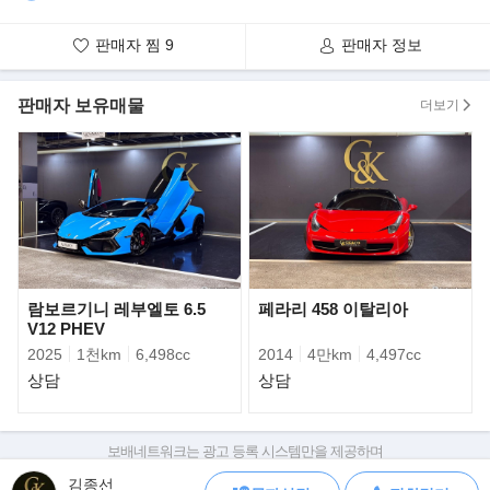
- 이 차량을 추천 하는 이유는 무엇인가요?
하이브리드와 다운사이징 터보가 대세인 시대에, 6.2L V8 자연흡기
판매자 찜
9
판매자 정보
의 순수한 사운드를 들려주는 차량은 점점 만나기 어려워지고 있습
니다. C7 스팅레이는 합리적인 가격으로 V8 스포츠카 감성을 누릴
수 있는 가장 현실적인 선택이며, GT윙과 바디킷으로 완성된 서킷
룩은 어디서든 시선을 사로잡습니다.
판매자 보유매물
더보기
- 튜닝이나 랩핑, PPF 등 다른 작업사항이 있나요?
GT윙 리어 스포일러, 프론트 립, 사이드 스커트 바디킷이 장착되어
있습니다.
- 옵션은 뭐가 들어있나요?
통풍·열선시트 / 듀얼 존 풀오토 에어컨 / HUD형 컬러 클러스터 / 8
인치 인포테인먼트
- 사고나 교환 이력은 있나요?
보험이력 0원 완전한 무사고 차량입니다.
람보르기니 레부엘토 6.5
페라리 458 이탈리아
V12 PHEV
- 차량은 매장에 가면 바로 볼 수 있나요?
2025
1천km
6,498cc
2014
4만km
4,497cc
해당 차량은 전시 차량으로, 방문 전 미리 연락을 주시면 차량 안내
상담
상담
도와드리겠습니다.
- 세금 계산서 발행 가능한가요?
해당 차량은 개인 위탁 차량이며 세금 계산서 발행 시 차량 판매금
보배네트워크는 광고 등록 시스템만을 제공하며
액에 대한 3% 추가 비용 있습니다.
판매자가 직접 등록한 내용에 대한 모든 책임은 판매자에게 있습니다.
김종선