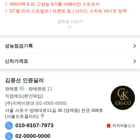
》455마력 6.2L 고성능 8기통 아메리칸 스포츠카
》GT윙 리어 스포일러 / 프론트 립 / 사이드 스커트 바디킷 장착
설명글
▶차량 상태
- 보험 이력 없는 무사고 운행
- 화이트 외장 / 레드 가죽 인테리어
- 6.2L V8 자연흡기
- 타르가 탑 (탈착식 루프)
성능점검기록
- GT윙 리어 스포일러 / 프론트 립 / 사이드 스커트 바디킷 장착
- 블랙 휠 + 레드 캘리퍼
- 카본 패턴 인테리어 트림
신차가격표
- 통풍 / 열선 시트, 듀얼 존 풀오토 에어컨
- 퍼포먼스 데이터 레코더 / 드라이브 모드 셀렉터
- HUD
김종선 인증딜러
- 8인치 인포테인먼트 (라디오/미디어/내비)
55
11
판매중
판매완료
아메리칸 스포츠카의 정수, 6.2L V8 자연흡기 엔진이 선사하는 묵직
직접매도(본인매입)
한 사운드와
(주)지케이앤코
(02-0000-0000)
퍼포먼스는 요즘 시대에 더이상 만나기 힘든 감동을 전합니다.
서울 서초구 양재대로11길 36 (양재동) 은관 308호
화이트 외장에 레드 가죽 인테리어 조합, 그리고 GT윙 스포일러와
(서울오토갤러리)
바디킷까지 장착되어,
010-9107-7973
허위매물신고
순정의 클래식함과 서킷 감성을 동시에 갖춘 특별한 차량입니다.
02-0000-0000
▶자주 묻는 질문