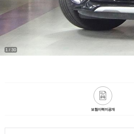
1
/
30
보험이력미공개