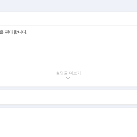
을 판매합니다.
설명글
"
리무진은 내∙외장 디자인 개선,
사양이 적용됐다.