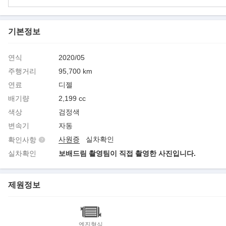
기본정보
연식
2020/05
주행거리
95,700 km
연료
디젤
배기량
2,199 cc
색상
검정색
변속기
자동
사원증
실차확인
확인사항
실차확인
보배드림 촬영팀이 직접 촬영한 사진입니다.
제원정보
엔진형식