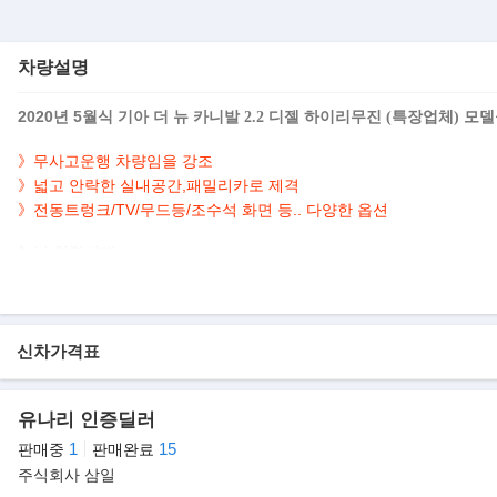
차량설명
2020년 5월식
모델
기아 더 뉴 카니발 2.2 디젤 하이리무진 (특장업체)
》무사고운행 차량임을 강조
》
넓고 안락한 실내공간,패밀리카로 제격
》전동트렁크/TV/무드등/조수석 화면 등.. 다양한 옵션
▶본 차량상태..
- 무사고운행
- 95,700km 실주행
- 블랙바디+베이지 실내
- 깔끔하게 관리된 실내/외
신차가격표
- 고효율 2.2L 디젤엔진 탑재
- 편리함을 위한 컨버젼 미니밴
유나리 인증딜러
▶기아차 고급감 높인 미니밴, 페이스리프트 "더 뉴 카니발 하이리무진
1
15
판매중
판매완료
기아자동차는 더 뉴 카니발 하이리무진을 공개했다. 더 뉴 카니발 하이
주식회사 삼일
프리미엄급 파워트레인, 첨단 안전기술과 다양한 멀티미디어 및 편의