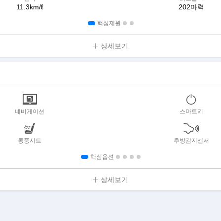
11.3km/ℓ
202마력
핵심제원
상세보기
네비게이션
스마트키
통풍시트
후방감지센서
핵심옵션
상세보기