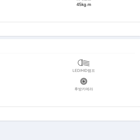
45kg.m
LED/HID램프
후방카메라