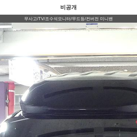
비공개
무사고/TV/조수석모니터/무드등/컨버전 미니밴