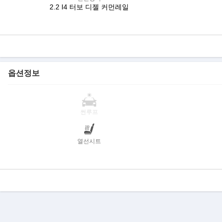
2.2 I4 터보 디젤 커먼레일
옵션정보
썬루프
열선시트