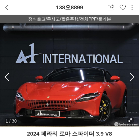
138오8899
정식출고/무사고/짧은주행/전체PPF/풀카본
1
/
30
2024 페라리 로마 스파이더 3.9 V8