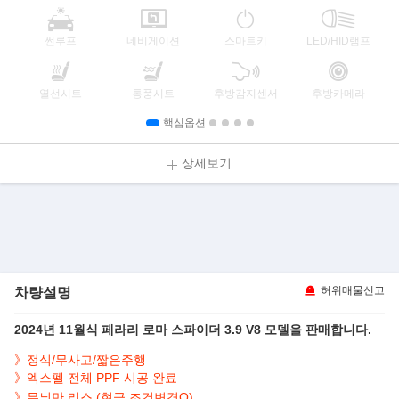
썬루프
네비게이션
스마트키
LED/HID램프
열선시트
통풍시트
후방감지센서
후방카메라
핵심옵션
상세보기
차량설명
허위매물신고
2024년 11월식 페라리 로마 스파이더 3.9 V8 모델을 판매합니다.
》정식/무사고/짧은주행
》엑스펠 전체 PPF 시공 완료
》무늬만 리스 (현금,조건변경O)