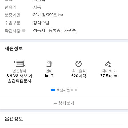
변속기
자동
보증기간
36개월/999만km
수입구분
정식수입
성능지
등록증
사원증
확인사항
제원정보
엔진형식
연비
최고출력
최대토크
3.9 V8 터보 가
km/ℓ
620마력
77.5kg.m
솔린직접분사
핵심제원
상세보기
옵션정보