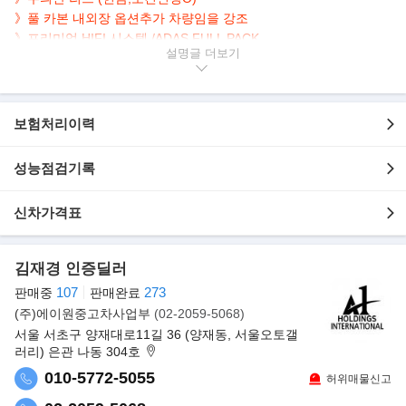
》풀 카본 내외장 옵션추가 차량임을 강조
》프리미엄 HIFI 시스템 /
ADAS FULL PACK
설명글
》8단 DCT, 620마력 8기통 소프트탑 컨버터블 GT
▶본 차량상태..
- 정식출고
보험처리이력
- 전체PPF
- 무사고운행
성능점검기록
- 3,500km 실주행
- 짧은주행거리 보유
신차가격표
- 레드바디+블랙시트
- 깔끔하게 관리된 실내/외
- 620마력 3,855cc 8기통 소프트탑 오픈카
김재경 인증딜러
107
273
▶사고 이력 정보 보고서
판매중
판매완료
(주)에이원중고차사업부
(02-2059-5068)
서울 서초구 양재대로11길 36 (양재동, 서울오토갤
러리) 은관 나동 304호
010-5772-5055
허위매물신고