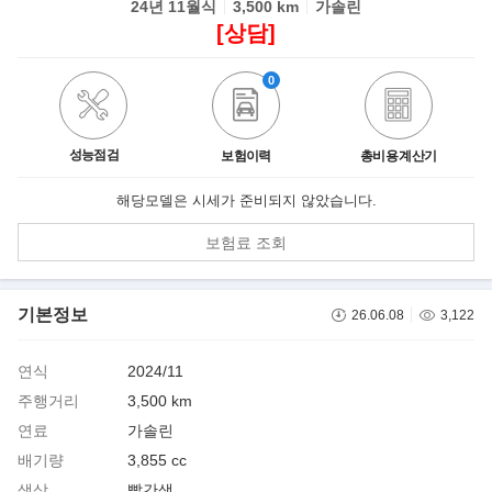
24년 11월식
3,500 km
가솔린
[상담]
0
성능점검
보험이력
총비용 계산기
해당모델은 시세가 준비되지 않았습니다.
보험료 조회
기본정보
26.06.08
3,122
연식
2024/11
주행거리
3,500 km
연료
가솔린
배기량
3,855 cc
색상
빨간색