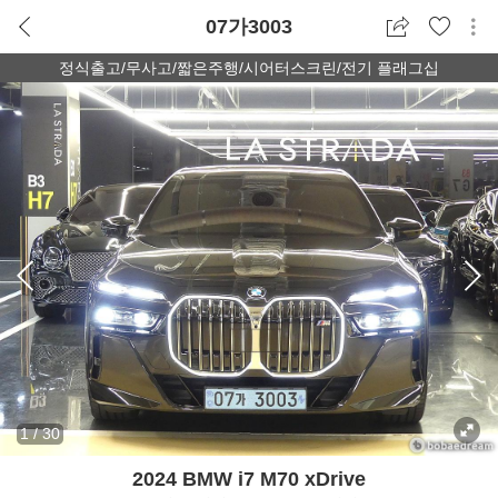
07가3003
정식출고/무사고/짧은주행/시어터스크린/전기 플래그십
1
/
30
2024 BMW i7 M70 xDrive