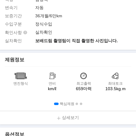
변속기
자동
보증기간
36개월/6만km
수입구분
정식수입
실차확인
확인사항
실차확인
보배드림 촬영팀이 직접 촬영한 사진입니다.
제원정보
엔진형식
연비
최고출력
최대토크
km/ℓ
659마력
103.5kg.m
핵심제원
상세보기
옵션정보