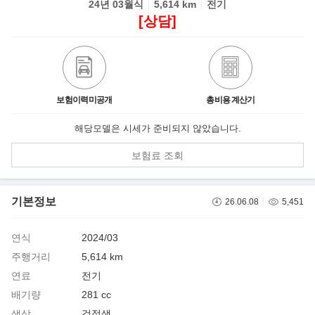
24년 03월식
5,614 km
전기
[상담]
보험이력미공개
총비용 계산기
해당모델은 시세가 준비되지 않았습니다.
보험료 조회
기본정보
26.06.08
5,451
연식
2024/03
주행거리
5,614 km
연료
전기
배기량
281 cc
색상
검정색