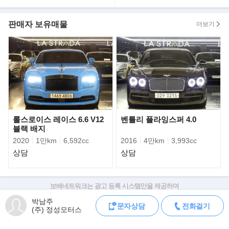
받으실수 있습니다.
- 위 차량은 [자동차관리법 제120조]에 의거 건설부관할 한국자동차
판매자 보유매물
더보기
보증협회
성능점검기록부를 발급 받았으며,차량인수일을 기준으로
30일또는 2,000KM 범위내에서 엔진 및 미션을 의무적으로 보호
받을수 있습니다.
(주) 정성모터스 박남주 팀장입니다.
지금 이글을 보시는 구매가망고객님께선 수많은 매물검색중 인
연이 닿아 저희 매물을 보시고
글까지 정독해 주신 분이라 감사히 믿고.. 상세하고 세밀하게 보
롤스로이스 레이스 6.6 V12
벤틀리 플라잉스퍼 4.0
여드릴수 있도록 노력하겠습니다.
블랙 배지
기존 제시된 동급차량 가격과 품질을 비교해 보세요. 정말 임판
2020
1만km
6,592cc
2016
4만km
3,993cc
급 차량처럼 깨끗합니다.
상담
상담
직접방문하시면 차량 컨설팅을 통한 최적의 매물 구입을 하실수
있도록 도움을 드리며
"전국 최저가 보장" 하겠습니다.
보배네트워크는 광고 등록 시스템만을 제공하며
판매자가 직접 등록한 내용에 대한 모든 책임은 판매자에게 있습니다.
박남주
문자상담
전화걸기
》허위매물 구분방법
차량 구매 시 차량등록증, 성능점검기록부, 실제 차량 상태,
(주) 정성모터스
차대번호 조회로 직접 정보를 확인하세요.
- 차량 가격이 시세보다 터무니 없이 저렴하다거나 차량정보가 정확
차대번호는 등록증과 성능지에 나와있으며
하지않고,