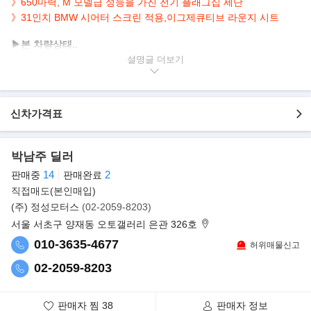
》650마력, M 모델급 성능을 가진 전기 플래그십 세단
》31인치 BMW 시어터 스크린 적용,이그제큐티브 라운지 시트
▶본 차량상태..
- 정식출고
설명글
- 무사고운행
- 5,614km 실주행
- 짧은주행거리 보유
신차가격표
- 블랙바디+브라운시트
- 깔끔하게 관리된 실내/외
- 650마력 M 모델급 성능, 전기 플래그십 세단
박남주 딜러
14
2
판매중
판매완료
▶판매자의 한마디
직접매도(본인매입)
특이사항 : 위 차량의 담당자로 제가 직접 매입을 해온차량이며,
(주) 정성모터스
(02-2059-8203)
상담 부터 출고 까지 제가 직접 고객님과 함께 합니다.
서울 서초구 양재동 오토갤러리 은관 326호
- 본 차량은 실 주행거리 100% 보장하며 조작은 절대 없으며 법적
책임을 지겠습니다.
010-3635-4677
허위매물신고
- 본 차량은 매장 입고시 차량전문가와 1급 정비사가 완벽 점검
02-2059-8203
(성능점검 모든 항목 과 사고유무 및 키로수)
판매 하기 때문에 100% 신뢰 하셔도 되십니다.
- 자동차매매 사원증이 발급되어 있으므로 매매절차에 법적 보호를
판매자 찜
38
판매자 정보