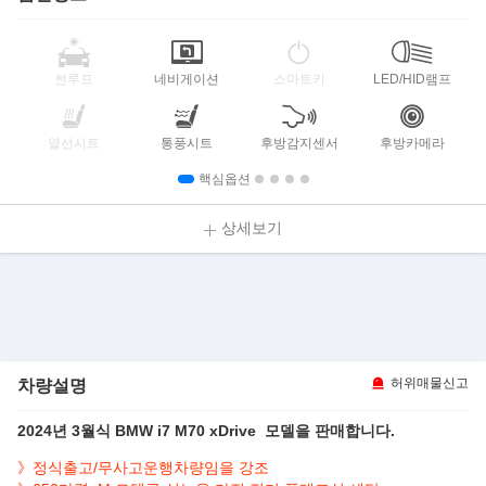
썬루프
네비게이션
스마트키
LED/HID램프
열선시트
통풍시트
후방감지센서
후방카메라
핵심옵션
상세보기
차량설명
허위매물신고
2024년 3월식 BMW i7 M70 xDrive 모델을 판매합니다.
》정식출고/무사고운행차량임을 강조