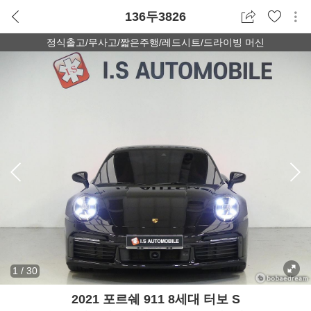
136두3826
정식출고/무사고/짧은주행/레드시트/드라이빙 머신
1
/
30
2021 포르쉐 911 8세대 터보 S