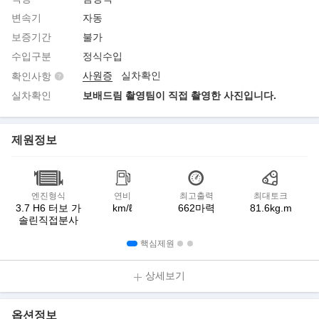
변속기
자동
보증기간
불가
수입구분
정식수입
사원증
실차확인
확인사항
실차확인
보배드림 촬영팀이 직접 촬영한 사진입니다.
제원정보
엔진형식
연비
최고출력
최대토크
3.7 H6 터보 가
km/ℓ
662마력
81.6kg.m
솔린직접분사
핵심제원
상세보기
옵션정보