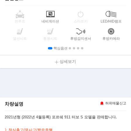
썬루프
네비게이션
스마트키
LED/HID램프
열선시트
통풍시트
후방감지센서
후방카메라
핵심옵션
상세보기
차량설명
허위매물신고
2021년형 (2022년 4월등록) 포르쉐 911 터보 S 모델을 판매합니다.
》정식출고/무사고/짧은주행