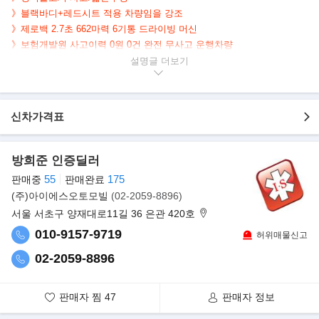
》블랙바디+레드시트 적용 차량임을 강조
》제로백 2.7초 662마력 6기통 드라이빙 머신
》보험개발원 사고이력 0원 0건 완전 무사고 운행차량
》5,130km 실주행
설명글
》no paint / TAX 100%
》수출가능 계산서 100% / export available / vat 100% / key 2ea
》제 작 연 월 2020년 11월 / 제 작 연 월 2020년 11월 / 제 작 연 월 2020
신차가격표
년 11월
》신차 출고 후 소유자변경 전혀없는 1인소유 차량
방희준 인증딜러
▶본 차량상태..
55
175
판매중
판매완료
- 정식출고
(주)아이에스오토모빌
(02-2059-8896)
- 무사고운행
서울 서초구 양재대로11길 36 은관 420호
- 5,130km 실주행
- 연식대비 짧은주행
010-9157-9719
허위매물신고
- 블랙바디+레드시트
02-2059-8896
- 깔끔하게 관리된 실내/외
- 제로백 2.7초 662마력 6기통 드라이빙 머신
판매자 찜
47
판매자 정보
▶판매자의 한마디