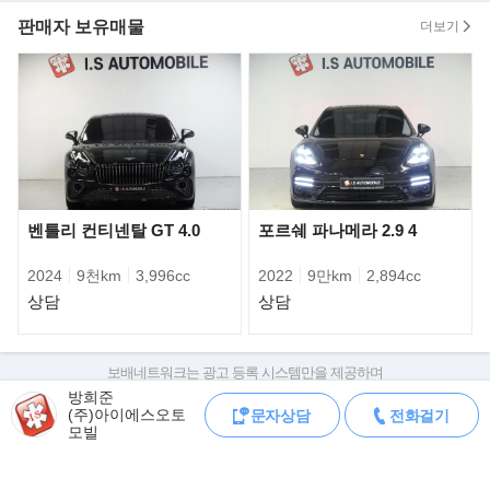
100% 실매물만을 취급하는 주식회사 아이에스 오토모빌 입니다.
판매자 보유매물
더보기
㈜아이에스 오토모빌은 모든 상품용 차량이 전시장 입고전 충분한
시운전, 경정비, 전수검사를 통하여 광고,운영 하고 있습니다.
서울 서초 오토갤러리(수입차전시장), 서울 강서 등촌매매단지(국
산차전시장), 경기 수원 SK V1(수입,국산전시장) 3개의 오프라인 전
시장을 운영하고 있으며
리스,할부 등 금융상품을 고객님의 눈높이에 맞춰 최소한의 금리로
도움 드리고 있습니다.
벤틀리 컨티넨탈 GT 4.0
포르쉐 파나메라 2.9 4
저녁 늦은 시간에도 방문판매, 상담, 시승 가능 하도록 시스템이 갖
춰져 있습니다.
2024
9천km
3,996cc
2022
9만km
2,894cc
또, 고객님께서 소유하고 계신 차량과 대차, 위탁판매 모두 가능합
상담
상담
니다.
전시,광고 차량에 대하여 관련서류 팩스,문자 받아 보실수 있으니
언제든지 문의 주십시오.
보배네트워크는 광고 등록 시스템만을 제공하며
판매자가 직접 등록한 내용에 대한 모든 책임은 판매자에게 있습니다.
방희준
서울 서초 전시장 (서초구 양재동 217번지 서울오토갤러리)
(주)아이에스오토
문자상담
전화걸기
차량 구매 시 차량등록증, 성능점검기록부, 실제 차량 상태,
모빌
차대번호 조회로 직접 정보를 확인하세요.
서울 강서 전시장 (강서구 등촌동 15-7번지 등촌매매단지)
차대번호는 등록증과 성능지에 나와있으며
경기 수원 전시장 (수원시 권선구 평동 4-28번지 SK V1모터스)
조회 시 정확한 옵션과 제원을 확인 할 수 있습니다.