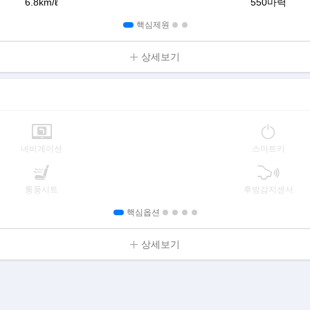
6.8km/ℓ
550마력
핵심제원
상세보기
네비게이션
스마트키
통풍시트
후방감지센서
핵심옵션
상세보기