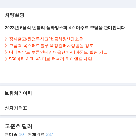
차량설명
2023년 6월식 벤틀리 플라잉스퍼 4.0 아주르 모델을 판매합니다.
》정식출고/완전무사고/현금차량/1인소유
》고품격 옥스퍼드블루 외장컬러차량임을 강조
》베니어우드 투톤인테리어옵션/다이아몬드 퀼팅 시트
》550마력 4.0L V8 터보 럭셔리 하이엔드 세단
▶본 차량상태..
- 1인소유
- 정식출고
- 현금차량
보험처리이력
- 완전무사고
- 6,608km 실주행
신차가격표
- 짧은주행거리 보유
- 옥스퍼드블루 외장 옵션
- 베니어 우드 투톤 인테리어
고준호 딜러
- 깔끔하게 관리된 실내/외 컨디션
10
237
판매중
판매완료