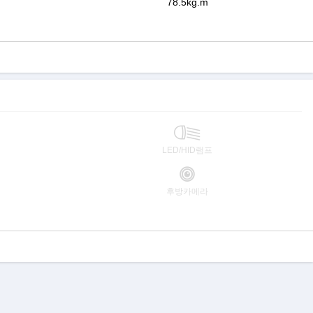
78.5kg.m
LED/HID램프
후방카메라