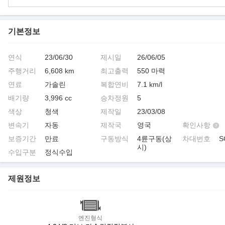
기본정보
연식
23/06/30
제시일
26/06/05
주행거리
6,608 km
최고출력
550 마력
연료
가솔린
복합연비
7.1 km/l
배기량
3,996 cc
승차정원
5
색상
청색
제작일
23/03/08
변속기
자동
제작국
영국
확인사항
보증기간
만료
구동방식
4륜구동(상
차대번호
S
시)
수입구분
정식수입
제원정보
엔진형식