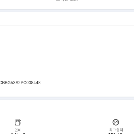
CBBG53S2PC008448
연비
최고출력