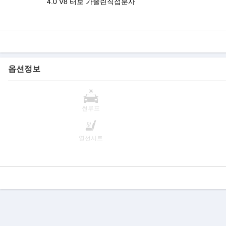
4.0 V8 터보 가솔린직접분사
옵션정보
썬루프
열선시트