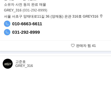
- 550마력 4.0L V8 터보 럭셔리 세단
소유자 사전 동의 완료 매물
▶벤틀리코리아, 럭셔리 플래그십 세단 플라잉스퍼 ‘아주르’, ‘S’ 출시
GREY_316
(031-292-8999)
벤틀리모터스가 ‘플라잉스퍼 아주르’, ‘플라잉스퍼 S’를 한국 시장에 
서울 서초구 양재대로11길 36 (양재동) 은관 316호 GREY316
플래그십 세단 라인업을 본격적으로 확장한다. 플라잉스퍼 아주르와 
010-6663-6611
근간을 둔 다이내믹함을 강조한 모델로, 파생 모델별로 벤틀리 고유의
선택의 자유를 제공하는 라인업 확장 전략의 하나로 출시됐다.
031-292-8999
판매자 찜
41
판매자 보유매물
고준호
GREY_316