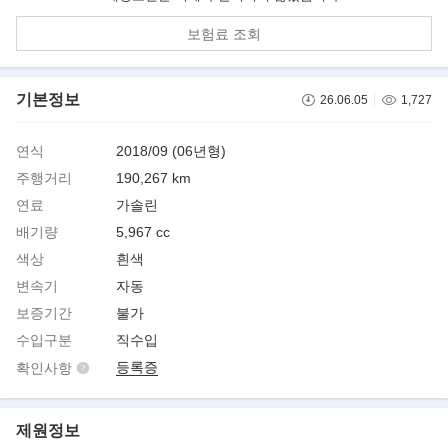
보험료 조회
기본정보
26.06.05
1,727
연식
2018/09 (06년형)
주행거리
190,267 km
연료
가솔린
배기량
5,967 cc
색상
흰색
변속기
자동
보증기간
불가
수입구분
직수입
등록증
확인사항
제원정보