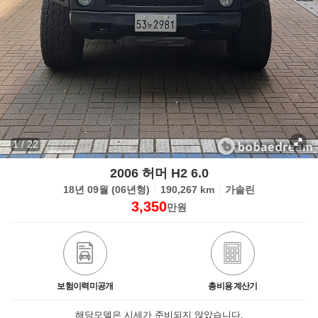
1
/
22
2006 허머 H2 6.0
18년 09월 (06년형)
190,267 km
가솔린
3,350
만원
보험이력미공개
총비용 계산기
해당모델은 시세가 준비되지 않았습니다.