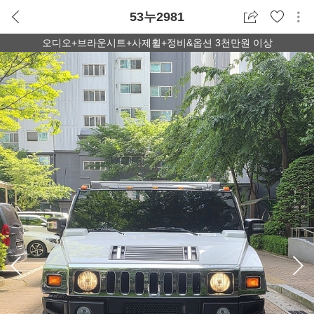
53누2981
오디오+브라운시트+사제휠+정비&옵션 3천만원 이상