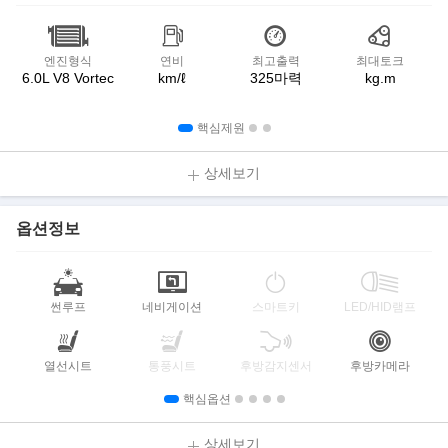
엔진형식
연비
최고출력
최대토크
6.0L V8 Vortec
km/ℓ
325마력
kg.m
핵심제원
상세보기
옵션정보
썬루프
네비게이션
스마트키
LED/HID램프
열선시트
통풍시트
후방감지센서
후방카메라
핵심옵션
상세보기