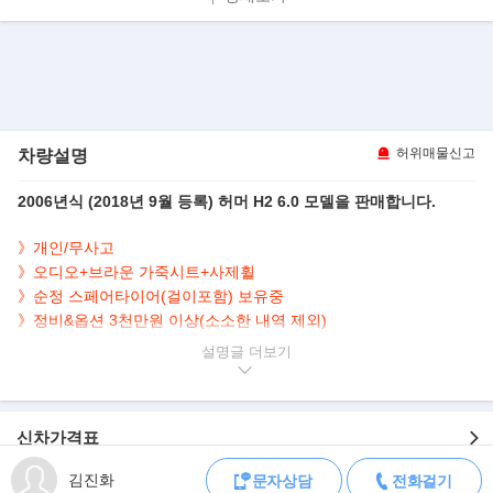
차량설명
허위매물신고
2006년식 (2018년 9월 등록) 허머 H2 6.0 모델을 판매합니다.
》개인/무사고
》오디오+브라운 가죽시트+사제휠
》
순정 스페어타이어(걸이포함) 보유중
》
정비&옵션 3천만원 이상(소소한 내역 제외)
》
선루프+후방캠
사이드스텝
앞/뒤(TV),가죽(전동,열선,메모리)
+
+
설명글
등..
▶본 차량상태..
신차가격표
-
무사고
개인판매
-
김진화
문자상담
전화걸기
- 190,267km 실주행(소폭상승)