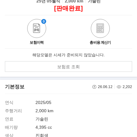
25년 05월식
2,000 km
가솔린
[판매완료]
0
보험이력
총비용 계산기
해당모델은 시세가 준비되지 않았습니다.
보험료 조회
기본정보
26.06.12
2,202
연식
2025/05
주행거리
2,000 km
연료
가솔린
배기량
4,395 cc
색상
진회색