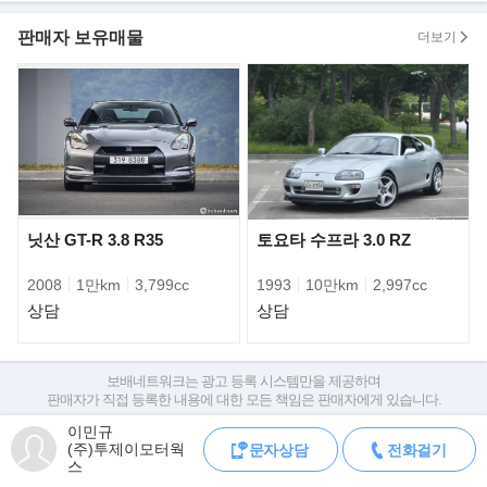
를 뿜어내는 올 뉴 디펜더 옥타(OCTA)를
판매자 보유매물
국내 공식 출시했다고 밝혔다. 새 차는 디펜더의 전통을 계승하면서
더보기
도 현대적 감각으로 완성한 온로드 및
오프로드 퍼포먼스 마스터다.
닛산 GT-R 3.8 R35
토요타 수프라 3.0 RZ
2008
1만km
3,799cc
1993
10만km
2,997cc
상담
상담
보배네트워크는 광고 등록 시스템만을 제공하며
판매자가 직접 등록한 내용에 대한 모든 책임은 판매자에게 있습니다.
차량 구매 시 차량등록증, 성능점검기록부, 실제 차량 상태,
이민규
핵심인 동력계는 4.4ℓ V8 트윈 터보 마일드 하이브리드 가솔린 엔진
차대번호 조회로 직접 정보를 확인하세요.
(주)투제이모터웍
문자상담
전화걸기
을 탑재해 최고출력 635마력, 최대토크
차대번호는 등록증과 성능지에 나와있으며
스
조회 시 정확한 옵션과 제원을 확인 할 수 있습니다.
76.5㎏∙m(다이내믹 런치 모드 시 81.6㎏∙m)를 발휘한다. 정지 상태