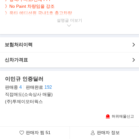
》No Paint 차량임을 강조
》옥타 에디션원 국내1호 출고차량
》옥타 전용 페인트 카르파티안 그레이 컬러 적용
설명글
》MHEV 시스템, 635마력 V8 터보 디펜더 역사상 가장 강력한 퍼포
먼스
보험처리이력
▶본 차량상태..
- 정식출고
신차가격표
- 전체 PPF
- 무사고 운행
- 2,000km 실주행
이민규 인증딜러
- 짧은 주행거리 보유
4
192
판매중
판매완료
- 진회색 바디+블랙 시트
직접매도(소속상사 매물)
- 깔끔하게 관리된 내/외관 보유
(주)투제이모터웍스
- 635마력 4.4L V8 터보 온∙오프로드 퍼포먼스 마스터
- 옵션으로 네비/후방캠/어라운드뷰/패들쉬프트/열선.통풍.전동.메
모리시트 등..
허위매물신고
▶JLR코리아, 가장 강력한 SUV '디펜더 옥타' 국내 출시
판매자 찜
51
판매자 정보
JLR코리아가 2025 데스티네이션 디펜더를 통해 강력한 퍼포먼스