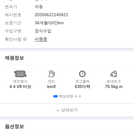
변속기
자동
제시번호
20260622145822
보증기간
36개월/10만km
수입구분
정식수입
사원증
확인사항
제원정보
엔진형식
연비
최고출력
최대토크
4.4 V8 터보
km/ℓ
635마력
76.5kg.m
핵심제원
상세보기
옵션정보