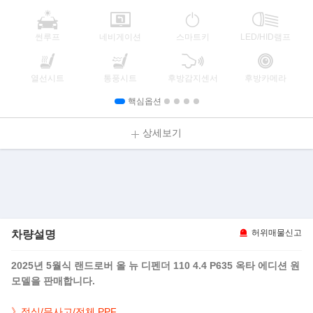
썬루프
네비게이션
스마트키
LED/HID램프
열선시트
통풍시트
후방감지센서
후방카메라
핵심옵션
상세보기
차량설명
허위매물신고
2025년 5월식 랜드로버 올 뉴 디펜더 110 4.4 P635 옥타 에디션 원
모델을 판매합니다.
》정식/무사고/전체 PPF