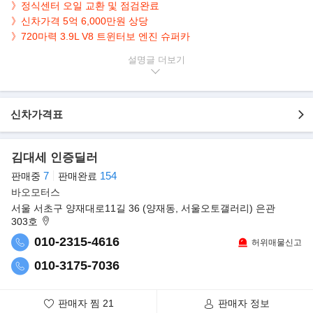
》정식센터 오일 교환 및 점검완료
》신차가격 5억 6,000만원 상당
》720마력 3.9L V8 트윈터보 엔진 슈퍼카
설명글
▶본 차량상태..
- 정식출고
- 완전무사고
- 11,000km 실주행
신차가격표
- 연식대비 짧은주행
- 레드바디+베이지시트
김대세 인증딜러
- 깔끔하게 관리된 실내/외
- 720마력 3.9L V8 트윈터보 엔진
7
154
판매중
판매완료
- 고성능 8기통 엔진과 레이싱 DNA를 현대적으로 해석한 모델
바오모터스
서울 서초구 양재대로11길 36 (양재동, 서울오토갤러리) 은관
▶페라리, 새로운 미드십 스포츠카 ‘F8 트리뷰토’ 공개
303호
FMK가 8기통 미드리어엔진 스포츠카 페라리 F8 트리뷰토를 출시
010-2315-4616
허위매물신고
했다. FMK에 따르면 새 차는 구형 대비
공력성능을 대폭 끌어올리고 경량화 솔루션을 적용해 40㎏의 무게
010-3175-7036
절감과 더불어 2016년부터 4년 연속
올해의 엔진상을 수상한 8기통 터보엔진을 얹은 게 특징이다.
판매자 찜
21
판매자 정보