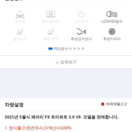
썬루프
네비게이션
스마트키
LED/HID램프
열선시트
통풍시트
후방감지센서
후방카메라
핵심옵션
상세보기
차량설명
허위매물신고
2021년 5월식 페라리 F8 트리뷰토 3.9 V8 모델을 판매합니다.
》정식출고/완전무사고/계산서100%