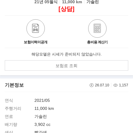
21년 05월식
11,000 km
가솔린
[상담]
보험이력미공개
총비용 계산기
해당모델은 시세가 준비되지 않았습니다.
보험료 조회
기본정보
26.07.10
1,157
연식
2021/05
주행거리
11,000 km
연료
가솔린
배기량
3,902 cc
색상
빨간색