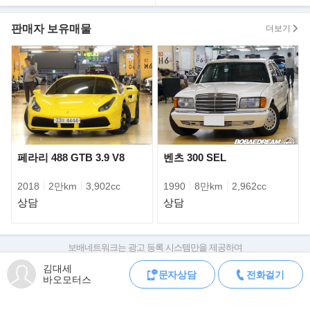
판매자 보유매물
더보기
페라리 488 GTB 3.9 V8
벤츠 300 SEL
2018
2만km
3,902cc
1990
8만km
2,962cc
상담
상담
페라리스타일링센터가 디자인한 외관은 오로지 공력성능 강화에 초
점을 맞췄다. 488 피스타에 처음 도입한
보배네트워크는 광고 등록 시스템만을 제공하며
전면 S-덕트는 다운포스를 높이기 위해 재설계했다. 'L'자형 LED 헤
판매자가 직접 등록한 내용에 대한 모든 책임은 판매자에게 있습니다.
김대세
드 램프는 크기를 줄이고 공격적으로
문자상담
전화걸기
차량 구매 시 차량등록증, 성능점검기록부, 실제 차량 상태,
바오모터스
차대번호 조회로 직접 정보를 확인하세요.
다듬었다. 측면은 휠아치가 장식없이 타이어를 감싸듯 타이트하다.
차대번호는 등록증과 성능지에 나와있으며