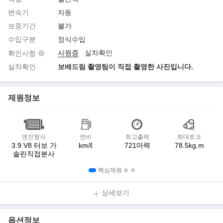
변속기
자동
보증기간
불가
수입구분
정식수입
사원증
실차확인
확인사항
실차확인
보배드림 촬영팀이 직접 촬영한 사진입니다.
제원정보
엔진형식
연비
최고출력
최대토크
3.9 V8 터보 가
km/ℓ
721마력
78.5kg.m
솔린직접분사
핵심제원
상세보기
옵션정보